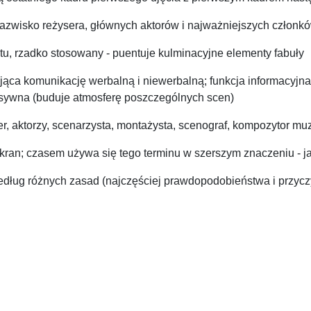
 nazwisko reżysera, głównych aktorów i najważniejszych członkó
otu, rzadko stosowany - puentuje kulminacyjne elementy fabuły
ąca komunikację werbalną i niewerbalną; funkcja informacyjna 
resywna (buduje atmosferę poszczególnych scen)
er, aktorzy, scenarzysta, montażysta, scenograf, kompozytor mu
 ekran; czasem używa się tego terminu w szerszym znaczeniu - j
edług różnych zasad (najczęściej prawdopodobieństwa i przyc