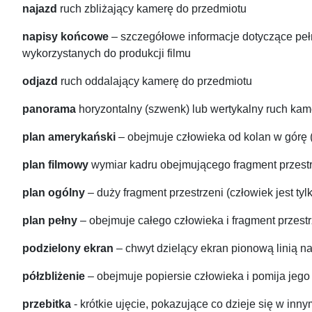
najazd
ruch zbliżający kamerę do przedmiotu
napisy końcowe
– szczegółowe informacje dotyczące peł
wykorzystanych do produkcji filmu
odjazd
ruch oddalający kamerę do przedmiotu
panorama
horyzontalny (szwenk) lub wertykalny ruch kam
plan amerykański
– obejmuje człowieka od kolan w górę 
plan filmowy
wymiar kadru obejmującego fragment przest
plan ogólny
– duży fragment przestrzeni (człowiek jest ty
plan pełny
– obejmuje całego człowieka i fragment przest
podzielony ekran
– chwyt dzielący ekran pionową linią n
półzbliżenie
– obejmuje popiersie człowieka i pomija jego
przebitka
- krótkie ujęcie, pokazujące co dzieje się w inn