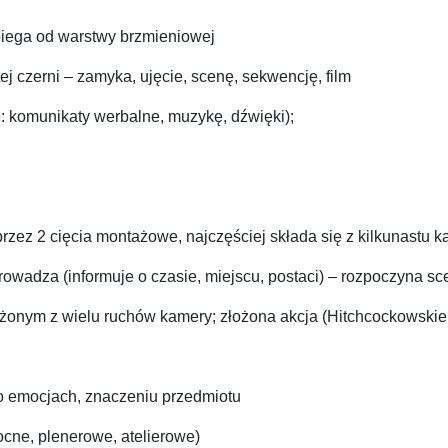
dbiega od warstwy brzmieniowej
j czerni – zamyka, ujęcie, scenę, sekwencję, film
: komunikaty werbalne, muzykę, dźwięki);
rzez 2 cięcia montażowe, najczęściej składa się z kilkunastu 
prowadza (informuje o czasie, miejscu, postaci) – rozpoczyna s
ożonym z wielu ruchów kamery; złożona akcja (Hitchcockowskie
 o emocjach, znaczeniu przedmiotu
ocne, plenerowe, atelierowe)