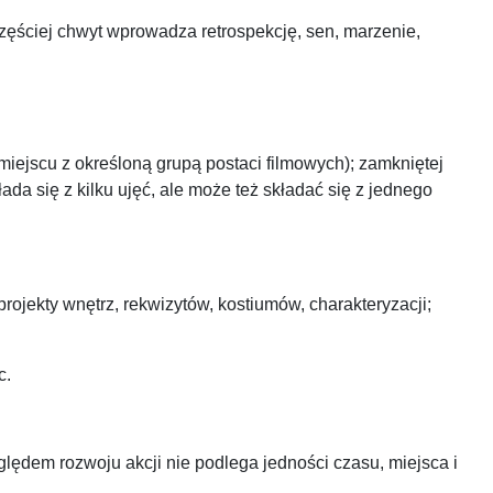
częściej chwyt wprowadza retrospekcję, sen, marzenie,
miejscu z określoną grupą postaci filmowych); zamkniętej
ada się z kilku ujęć, ale może też składać się z jednego
ojekty wnętrz, rekwizytów, kostiumów, charakteryzacji;
c.
lędem rozwoju akcji nie podlega jedności czasu, miejsca i