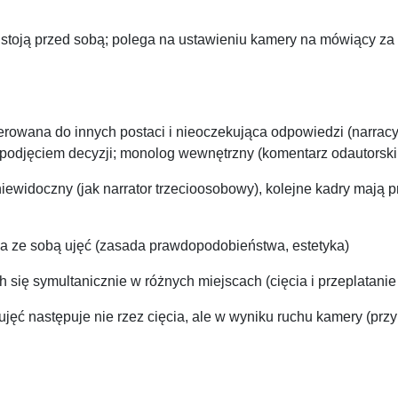
stoją przed sobą; polega na ustawieniu kamery na mówiący za p
rowana do innych postaci i nieoczekująca odpowiedzi (narracyj
podjęciem decyzji; monolog wewnętrzny (komentarz odautorski, 
niewidoczny (jak narrator trzecioosobowy), kolejne kadry mają p
nia ze sobą ujęć (zasada prawdopodobieństwa, estetyka)
h się symultanicznie w różnych miejscach (cięcia i przeplatanie
ujęć następuje nie rzez cięcia, ale w wyniku ruchu kamery (pr