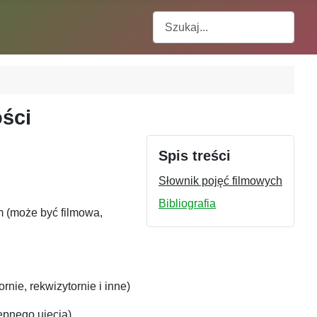
Szukaj
ości
Spis treści
Słownik pojęć filmowych
Bibliografia
m (może być filmowa,
rnie, rekwizytornie i inne)
ępnego ujęcia)