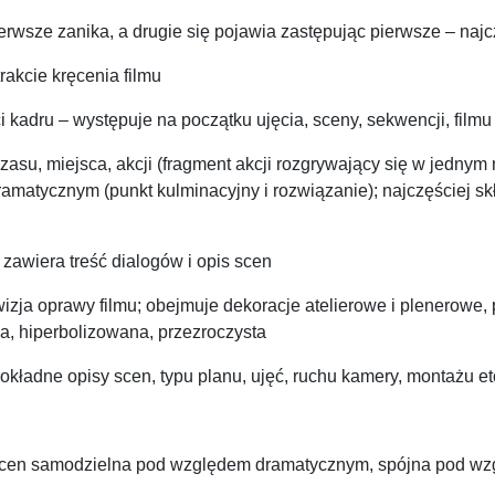
ierwsze zanika, a drugie się pojawia zastępując pierwsze – naj
rakcie kręcenia filmu
i kadru – występuje na początku ujęcia, sceny, sekwencji, filmu
zasu, miejsca, akcji (fragment akcji rozgrywający się w jednym 
amatycznym (punkt kulminacyjny i rozwiązanie); najczęściej skł
, zawiera treść dialogów i opis scen
ja oprawy filmu; obejmuje dekoracje atelierowe i plenerowe, pr
a, hiperbolizowana, przezroczysta
dokładne opisy scen, typu planu, ujęć, ruchu kamery, montażu et
 i scen samodzielna pod względem dramatycznym, spójna pod wzg