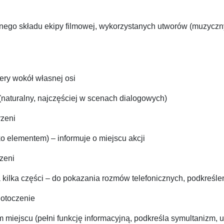
nego składu ekipy filmowej, wykorzystanych utworów (muzyczny
ery wokół własnej osi
(naturalny, najczęściej w scenach dialogowych)
rzeni
lko elementem) – informuje o miejscu akcji
rzeni
a kilka części – do pokazania rozmów telefonicznych, podkreśle
 otoczenie
ym miejscu (pełni funkcję informacyjną, podkreśla symultanizm, u