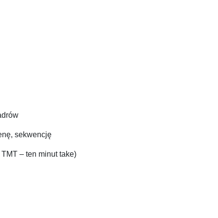
kadrów
cenę, sekwencję
 TMT – ten minut take)