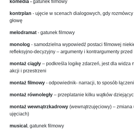
komedia -
gatunek filmowy
kontrplan
- ujęcie w scenach dialogowych, gdy rozmówcy 
głowę
melodramat
- gatunek filmowy
monolog
- samodzielna wypowiedź postaci filmowej niekie
refleksyjno-decyzyjny – argumenty i kontrargumenty przed 
montaż ciągły
– podkreśla logikę zdarzeń, jest dla widza 
akcji i przestrzeni
montaż filmowy
- odpowiednik- narracji, to sposób łącze
montaż równoległy
– przeplatanie kilku wątków dziejącyc
montaż wewnątrzkadrowy
(wewnątrzujęciowy) – zmiana 
ujęciach)
musical
, gatunek filmowy