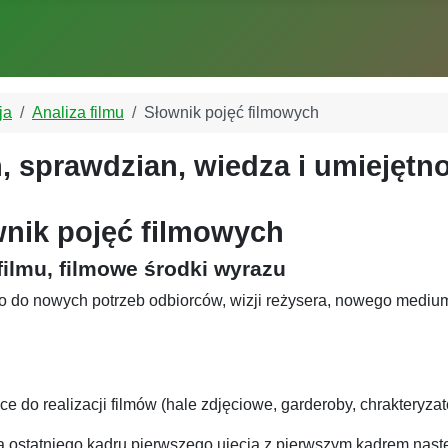
ja
Analiza filmu
Słownik pojęć filmowych
, sprawdzian, wiedza i umiejętn
nik pojęć filmowych
filmu, filmowe środki wyrazu
 go do nowych potrzeb odbiorców, wizji reżysera, nowego mediu
 do realizacji filmów (hale zdjęciowe, garderoby, chrakteryzato
ą ostatniego kadru pierwszego ujęcia z pierwszym kadrem nast