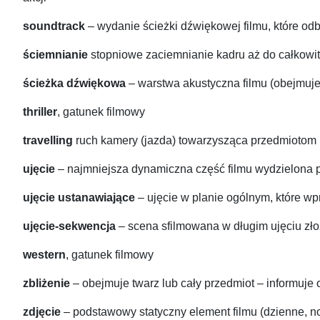
soundtrack
– wydanie ścieżki dźwiękowej filmu, które o
ściemnianie
stopniowe zaciemnianie kadru aż do całkowite
ścieżka dźwiękowa
– warstwa akustyczna filmu (obejmuje
thriller
, gatunek filmowy
travelling
ruch kamery (jazda) towarzysząca przedmiotom
ujęcie
– najmniejsza dynamiczna część filmu wydzielona p
ujęcie ustanawiające
– ujęcie w planie ogólnym, które w
ujęcie-sekwencja
– scena sfilmowana w długim ujęciu zł
western
, gatunek filmowy
zbliżenie
– obejmuje twarz lub cały przedmiot – informuje
zdjęcie
– podstawowy statyczny element filmu (dzienne, n