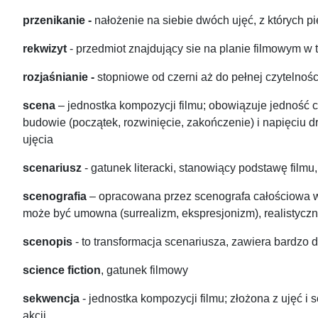
przenikanie -
nałożenie na siebie dwóch ujęć, z których p
rekwizyt
- przedmiot znajdujący sie na planie filmowym w t
rozjaśnianie -
stopniowe od czerni aż do pełnej czytelnośc
scena
– jednostka kompozycji filmu; obowiązuje jedność c
budowie (początek, rozwinięcie, zakończenie) i napięciu dr
ujęcia
scenariusz
- gatunek literacki, stanowiący podstawę filmu
scenografia
– opracowana przez scenografa całościowa wiz
może być umowna (surrealizm, ekspresjonizm), realistyczn
scenopis
- to transformacja scenariusza, zawiera bardzo 
science fiction
, gatunek filmowy
sekwencja
- jednostka kompozycji filmu; złożona z ujęć
akcji