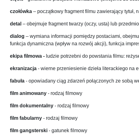
czołówka
– początkowy fragment filmu zawierający tytuł,
detal
– obejmuje fragment twarzy (oczy, usta) lub przedmi
dialog
– wymiana informacji pomiędzy postaciami, obejmuj
funkcja dynamiczna (wpływ na rozwój akcji), funkcja imp
ekipa filmowa -
ludzie potrzebni do powstania filmu: reżys
ekranizacja
- wierne przeniesienie dzieła literackiego na
fabuła
- opowiadany ciąg zdarzeń połączonych ze sobą w
film animowany
- rodzaj filmowy
film dokumentalny
- rodzaj filmowy
film fabularny
- rodzaj filmowy
film gangsterski
- gatunek filmowy