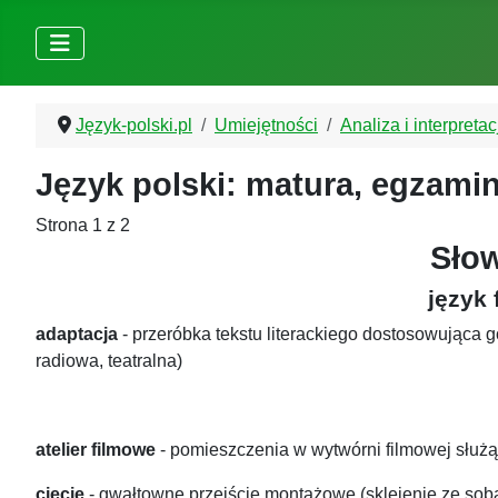
Język-polski.pl
Umiejętności
Analiza i interpretac
Język polski: matura, egzamin
Strona 1 z 2
Słow
język 
adaptacja
- przeróbka tekstu literackiego dostosowująca
radiowa, teatralna)
atelier filmowe
- pomieszczenia w wytwórni filmowej służące
cięcie
- gwałtowne przejście montażowe (sklejenie ze sob