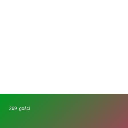
269 gości