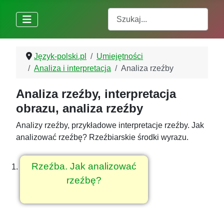
Szukaj
Język-polski.pl
Umiejętności
Analiza i interpretacja
Analiza rzeźby
Analiza rzeźby, interpretacja
obrazu, analiza rzeźby
Analizy rzeźby, przykładowe interpretacje rzeźby. Jak
analizować rzeźbę? Rzeźbiarskie środki wyrazu.
Rzeźba. Jak analizować
rzeźbę?