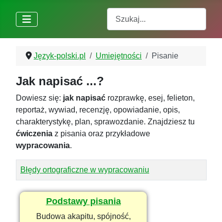
Szukaj
Język-polski.pl
Umiejętności
Pisanie
Jak napisać ...?
Dowiesz się:
jak napisać
rozprawkę, esej, felieton,
reportaż, wywiad, recenzję, opowiadanie, opis,
charakterystykę, plan, sprawozdanie. Znajdziesz tu
ćwiczenia
z pisania oraz przykładowe
wypracowania
.
Tytuł
Błędy ortograficzne w wypracowaniu
Spis artykułów
Podstawy pisania
Budowa akapitu, spójność,