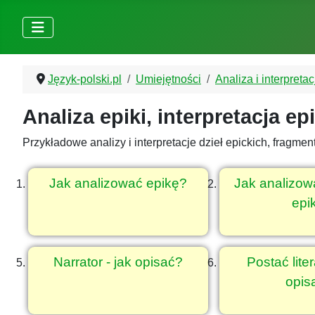
Język-polski.pl
Umiejętności
Analiza i interpretac
Analiza epiki, interpretacja epi
Przykładowe analizy i interpretacje dzieł epickich, fragm
Jak analizować epikę?
Jak analizow
epi
Narrator - jak opisać?
Postać lite
opis