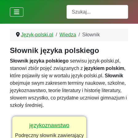
Szukaj
Język-polski.pl
Wiedza
Słownik
Słownik języka polskiego
Słownik języka polskiego
serwisu język-polski.pl,
stanowi zbiór pojęć związanych z
językiem polskim
,
które pojawiły się w wortalu język-polski.pl.
Słownik
obejmuje swym zakresem terminy naukowe, szkolne,
językoznawstwo, teorie literatury i historię literatury,
słowem wszystko, co przydatne uczniowi gimnazjum i
szkoły średniej.
językoznawstwo
Podręczny słownik zawierający