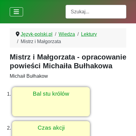
Szukaj
Język-polski.pl
Wiedza
Lektury
Mistrz i Małgorzata
Mistrz i Małgorzata - opracowanie
powieści Michaiła Bułhakowa
Michaił Bułhakow
Bal stu królów
Czas akcji