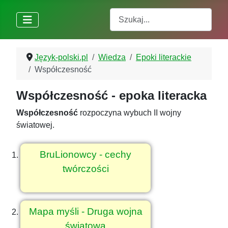
Szukaj
Język-polski.pl
Wiedza
Epoki literackie
Współczesność
Współczesność - epoka literacka
Współczesność
rozpoczyna wybuch II wojny
światowej.
BruLionowcy - cechy
twórczości
Mapa myśli - Druga wojna
światowa