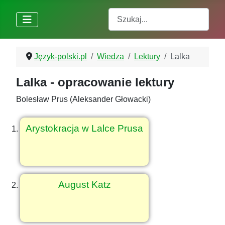
Szukaj
Język-polski.pl
Wiedza
Lektury
Lalka
Lalka - opracowanie lektury
Bolesław Prus (Aleksander Głowacki)
Arystokracja w Lalce Prusa
August Katz