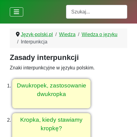
Szukaj
Język-polski.pl
Wiedza
Wiedza o języku
Interpunkcja
Zasady interpunkcji
Znaki interpunkcyjne w języku polskim.
Dwukropek, zastosowanie
dwukropka
Kropka, kiedy stawiamy
kropkę?