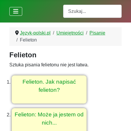
Szukaj
Język-polski.pl
Umiejętności
Pisanie
Felieton
Felieton
Sztuka pisania felietonu nie jest łatwa.
Felieton. Jak napisać
felieton?
Felieton: Może ja jestem od
nich...