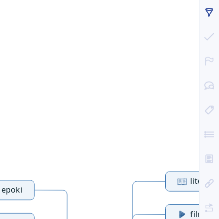
literat
 epoki
film