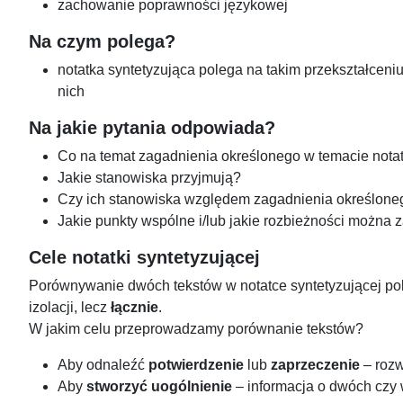
zachowanie poprawności językowej
Na czym polega?
notatka syntetyzująca polega na takim przekształceni
nich
Na jakie pytania odpowiada?
Co na temat zagadnienia określonego w temacie notat
Jakie stanowiska przyjmują?
Czy ich stanowiska względem zagadnienia określoneg
Jakie punkty wspólne i/lub jakie rozbieżności można
Cele notatki syntetyzującej
Porównywanie dwóch tekstów w notatce syntetyzującej pole
izolacji, lecz
łącznie
.
W jakim celu przeprowadzamy porównanie tekstów?
Aby odnaleźć
potwierdzenie
lub
zaprzeczenie
– roz
Aby
stworzyć uogólnienie
– informacja o dwóch czy 