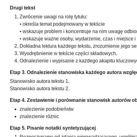
Drugi tekst
Zwrócenie uwagi na rolę tytułu:
• określa temat podejmowany w tekście
• wskazuje problem i koncentruje na nim uwagę odbio
• wskazuje ważne osoby, wydarzenie, czas i miejsce i
Dokładna lektura każdego tekstu, zrozumienie jego s
Wyodrębnienie w tekście części składowych.
Odnalezienie i wypisanie z każdego akapitu kluczowyc
Etap 3. Odnalezienie stanowiska każdego autora wzglę
Stanowisko autora tekstu 1.
Stanowisko autora tekstu 2.
Etap 4. Zestawienie i porównanie stanowisk autorów o
znalezienie podobieństw
znalezienie różnic
Etap 5. Pisanie notatki syntetyzującej
Rozpoczynamy od zdania wprowadzającego, uogólnia