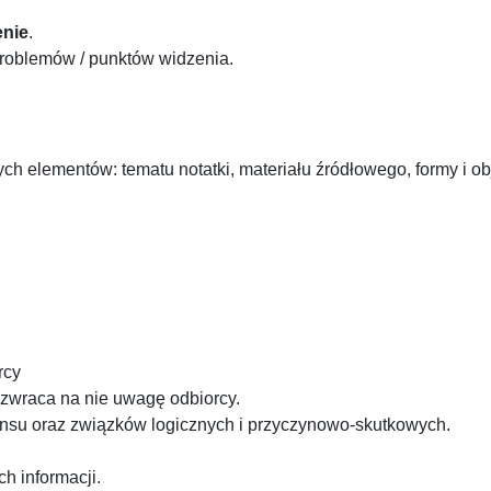
enie
.
oblemów / punktów widzenia.
ch elementów: tematu notatki, materiału źródłowego, formy i o
rcy
 zwraca na nie uwagę odbiorcy.
ensu oraz związków logicznych i przyczynowo-skutkowych.
h informacji.