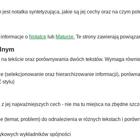
jest notatka syntetyzująca, jakie są jej cechy oraz na czym pol
 informacje o
Notatce
lub
Maturze.
Te strony zawierają powiązan
alnym
ań na tekście oraz porównywania dwóch tekstów. Wymaga równi
 (selekcjonowanie oraz hierarchizowanie informacji), porówn
 stylu)
 z jej najważniejszych cech - nie ma tu miejsca na zbędne szcz
 (temat, problem) do odnalezienia w różnych tekstach i porów
ęzykowych wykładników spójności