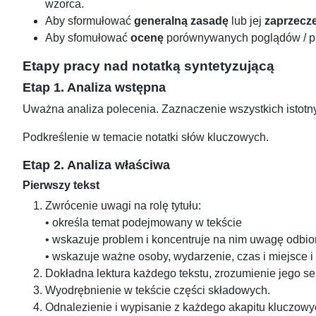
wzorca.
Aby sformułować
generalną zasadę
lub jej
zaprzecz
Aby sfomułować
ocenę
porównywanych poglądów / pr
Etapy pracy nad notatką syntetyzującą
Etap 1. Analiza wstępna
Uważna analiza polecenia. Zaznaczenie wszystkich istotny
Podkreślenie w temacie notatki słów kluczowych.
Etap 2. Analiza właściwa
Pierwszy tekst
Zwrócenie uwagi na rolę tytułu:
• określa temat podejmowany w tekście
• wskazuje problem i koncentruje na nim uwagę odbio
• wskazuje ważne osoby, wydarzenie, czas i miejsce i
Dokładna lektura każdego tekstu, zrozumienie jego s
Wyodrębnienie w tekście części składowych.
Odnalezienie i wypisanie z każdego akapitu kluczowyc