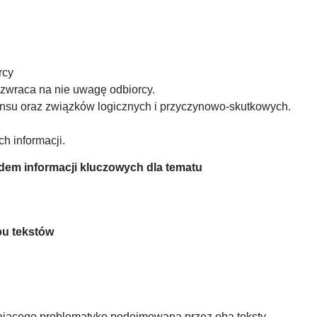
rcy
 zwraca na nie uwagę odbiorcy.
ensu oraz związków logicznych i przyczynowo-skutkowych.
h informacji.
dem informacji kluczowych dla tematu
bu tekstów
jącego problematykę podejmowaną przez oba teksty.