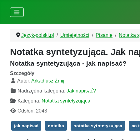
Język-polski.pl
Umiejętności
Pisanie
Notatka s
Notatka syntetyzująca. Jak n
Notatka syntetyzująca - jak napisać?
Szczegóły
Autor:
Arkadiusz Żmij
Nadrzędna kategoria:
Jak napisać?
Kategoria:
Notatka syntetyzująca
Odsłon: 2043
jak napisać
notatka
notatka sytntetyzująca
co t