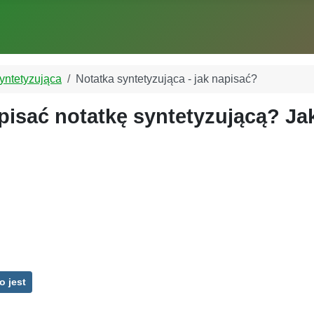
yntetyzująca
Notatka syntetyzująca - jak napisać?
apisać notatkę syntetyzującą? J
o jest