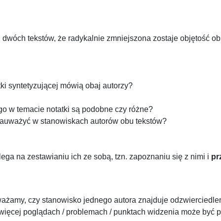
u dwóch tekstów, że radykalnie zmniejszona zostaje objętość o
ki syntetyzującej mówią obaj autorzy?
o w temacie notatki są podobne czy różne?
 zauważyć w stanowiskach autorów obu tekstów?
ga na zestawianiu ich ze sobą, tzn. zapoznaniu się z nimi i
pr
ważamy, czy stanowisko jednego autora znajduje odzwierciedle
więcej poglądach / problemach / punktach widzenia może być p