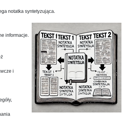
ega notatka syntetyzująca.
e informacje.
eż
awcze i
egóły,
nania