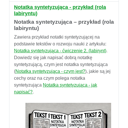
Notatka syntetyzująca - przykład (rola
labiryntu)
Notatka syntetyzująca – przykład (rola
labiryntu)
Zawiera przykład notatki syntetyzującej na
podstawie tekstów o rozwoju nauki z artykułu:
Notatka syntetyzująca - ćwiczenie 2. (labirynt)
.
Dowiedz się jak napisać dobrą notatkę
syntetyzującą, czym jest notatka syntetyzująca
(
Notatka syntetyzująca - czym jest?
), jakie są jej
cechy oraz na czym polega notatka
syntetyzująca
Notatka syntetyzująca - jak
napisać?
.