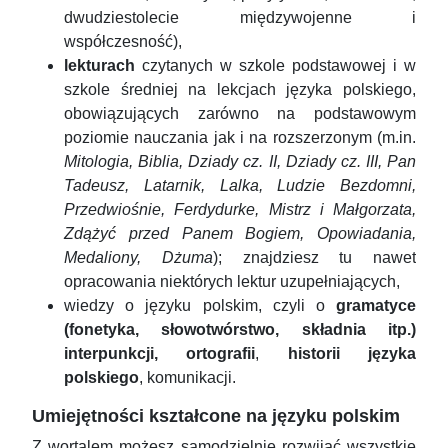
dwudziestolecie międzywojenne i
współczesność),
lekturach
czytanych w szkole podstawowej i w
szkole średniej na lekcjach języka polskiego,
obowiązujących zarówno na podstawowym
poziomie nauczania jak i na rozszerzonym (m.in.
Mitologia, Biblia, Dziady cz. II, Dziady cz. III, Pan
Tadeusz, Latarnik, Lalka, Ludzie Bezdomni,
Przedwiośnie, Ferdydurke, Mistrz i Małgorzata,
Zdążyć przed Panem Bogiem, Opowiadania,
Medaliony, Dżuma
); znajdziesz tu nawet
opracowania niektórych lektur uzupełniających,
wiedzy o języku polskim, czyli o
gramatyce
(fonetyka, słowotwórstwo, składnia itp.)
interpunkcji, ortografii
,
historii języka
polskiego
, komunikacji.
Umiejętności kształcone na języku polskim
Z wortalem możesz samodzielnie rozwijać wszystkie