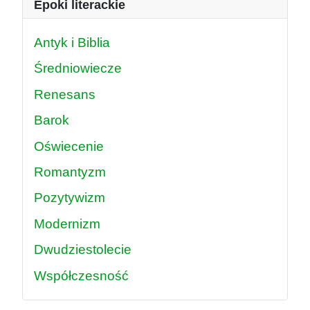
Epoki literackie
Antyk i Biblia
Średniowiecze
Renesans
Barok
Oświecenie
Romantyzm
Pozytywizm
Modernizm
Dwudziestolecie
Współczesność