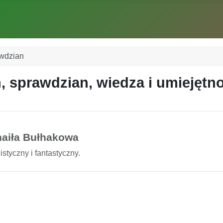
awdzian
, sprawdzian, wiedza i umiejętn
chaiła Bułhakowa
styczny i fantastyczny.