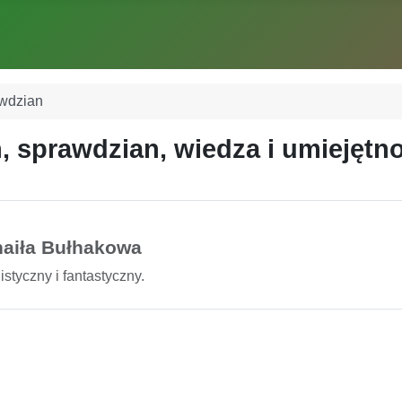
awdzian
, sprawdzian, wiedza i umiejętn
chaiła Bułhakowa
styczny i fantastyczny.