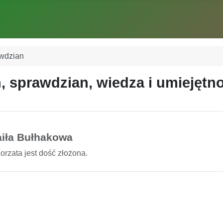
awdzian
, sprawdzian, wiedza i umiejętn
iła Bułhakowa
rzata jest dość złożona.