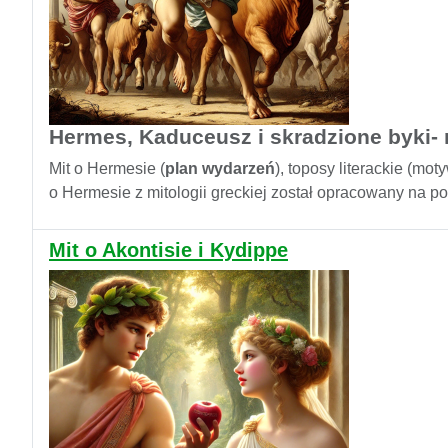
Hermes, Kaduceusz i skradzione byki- 
Mit o Hermesie (
plan wydarzeń
), toposy literackie (mo
o Hermesie z mitologii greckiej został opracowany na pod
Mit o Akontisie i Kydippe