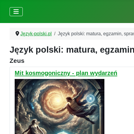
Język-polski.pl
Język polski: matura, egzamin, spr
Język polski: matura, egzamin
Zeus
Mit kosmogoniczny - plan wydarzeń