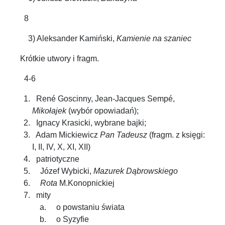
8
3) Aleksander Kamiński,
Kamienie na szaniec
Krótkie utwory i fragm.
4-6
René Goscinny, Jean-Jacques Sempé,
Mikołajek
(wybór opowiadań);
Ignacy Krasicki, wybrane bajki;
Adam Mickiewicz
Pan Tadeusz
(fragm. z księgi:
I, II, IV, X, XI, XII)
patriotyczne
Józef Wybicki,
Mazurek Dąbrowskiego
Rota
M.Konopnickiej
mity
o powstaniu świata
o Syzyfie