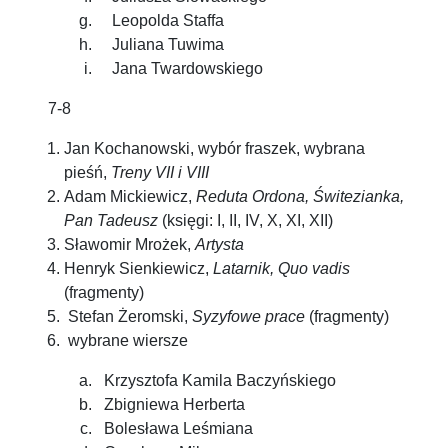
Leopolda Staffa
Juliana Tuwima
Jana Twardowskiego
7-8
Jan Kochanowski, wybór fraszek, wybrana
pieśń,
Treny VII i VIII
Adam Mickiewicz,
Reduta Ordona, Świtezianka,
Pan Tadeusz
(księgi: I, II, IV, X, XI, XII)
Sławomir Mrożek,
Artysta
Henryk Sienkiewicz,
Latarnik, Quo vadis
(fragmenty)
Stefan Żeromski,
Syzyfowe prace
(fragmenty)
wybrane wiersze
Krzysztofa Kamila Baczyńskiego
Zbigniewa Herberta
Bolesława Leśmiana