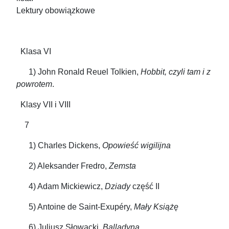
Lektury obowiązkowe
Klasa VI
1) John Ronald Reuel Tolkien,
Hobbit, czyli tam i z
powrotem
.
Klasy VII i VIII
7
1) Charles Dickens,
Opowieść wigilijna
2) Aleksander Fredro,
Zemsta
4) Adam Mickiewicz,
Dziady
część II
5) Antoine de Saint-Exupéry,
Mały Książę
6) Juliusz Słowacki,
Balladyna