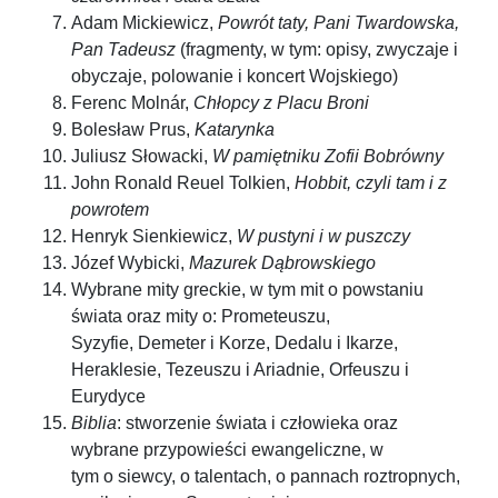
Adam Mickiewicz,
Powrót taty, Pani Twardowska,
Pan Tadeusz
(fragmenty, w tym: opisy, zwyczaje i
obyczaje, polowanie i koncert Wojskiego)
Ferenc Molnár,
Chłopcy z Placu Broni
Bolesław Prus,
Katarynka
Juliusz Słowacki,
W pamiętniku Zofii Bobrówny
John Ronald Reuel Tolkien,
Hobbit, czyli tam i z
powrotem
Henryk Sienkiewicz,
W pustyni i w puszczy
Józef Wybicki,
Mazurek Dąbrowskiego
Wybrane mity greckie, w tym mit o powstaniu
świata oraz mity o: Prometeuszu,
Syzyfie, Demeter i Korze, Dedalu i Ikarze,
Heraklesie, Tezeuszu i Ariadnie, Orfeuszu i
Eurydyce
Biblia
: stworzenie świata i człowieka oraz
wybrane przypowieści ewangeliczne, w
tym o siewcy, o talentach, o pannach roztropnych,