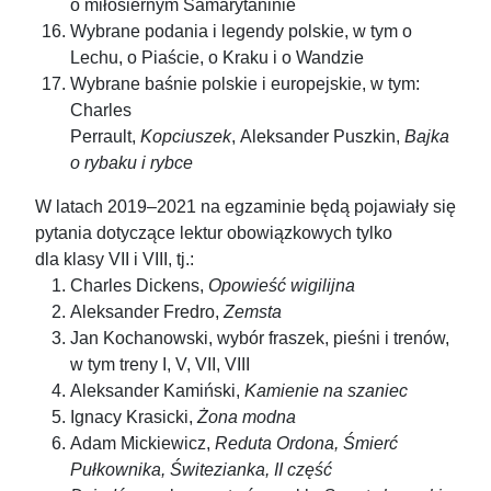
o miłosiernym Samarytaninie
Wybrane podania i legendy polskie, w tym o
Lechu, o Piaście, o Kraku i o Wandzie
Wybrane baśnie polskie i europejskie, w tym:
Charles
Perrault,
Kopciuszek
, Aleksander Puszkin,
Bajka
o rybaku i rybce
W latach 2019–2021 na egzaminie będą pojawiały się
pytania dotyczące lektur obowiązkowych tylko
dla klasy VII i VIII, tj.:
Charles Dickens,
Opowieść wigilijna
Aleksander Fredro,
Zemsta
Jan Kochanowski, wybór fraszek, pieśni i trenów,
w tym treny I, V, VII, VIII
Aleksander Kamiński,
Kamienie na szaniec
Ignacy Krasicki,
Żona modna
Adam Mickiewicz,
Reduta Ordona, Śmierć
Pułkownika, Świtezianka, II część