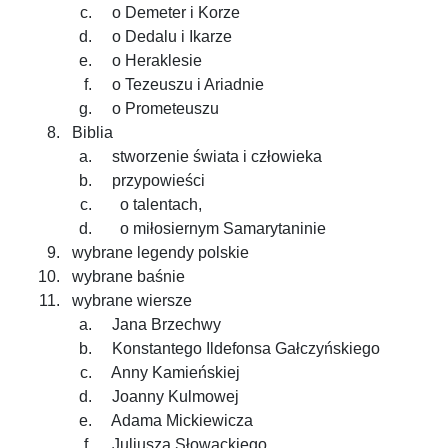
o Demeter i Korze
o Dedalu i Ikarze
o Heraklesie
o Tezeuszu i Ariadnie
o Prometeuszu
Biblia
stworzenie świata i człowieka
przypowieści
o talentach,
o miłosiernym Samarytaninie
wybrane legendy polskie
wybrane baśnie
wybrane wiersze
Jana Brzechwy
Konstantego Ildefonsa Gałczyńskiego
Anny Kamieńskiej
Joanny Kulmowej
Adama Mickiewicza
Juliusza Słowackiego