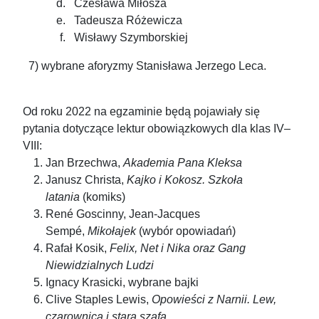
Czesława Miłosza
Tadeusza Różewicza
Wisławy Szymborskiej
7) wybrane aforyzmy Stanisława Jerzego Leca.
Od roku 2022 na egzaminie będą pojawiały się
pytania dotyczące lektur obowiązkowych dla klas IV–
VIII:
Jan Brzechwa,
Akademia Pana Kleksa
Janusz Christa,
Kajko i Kokosz. Szkoła
latania
(komiks)
René Goscinny, Jean-Jacques
Sempé,
Mikołajek
(wybór opowiadań)
Rafał Kosik,
Felix, Net i Nika oraz Gang
Niewidzialnych Ludzi
Ignacy Krasicki, wybrane bajki
Clive Staples Lewis,
Opowieści z Narnii. Lew,
czarownica i stara szafa