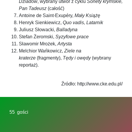
Dziadów
, wybrany utwór z cyklu
Sonety krymskie,
Pan Tadeusz
(całość)
Antoine de Saint-Exupéry,
Mały Książę
Henryk Sienkiewicz,
Quo vadis, Latarnik
Juliusz Słowacki,
Balladyna
Stefan Żeromski,
Syzyfowe prace
Sławomir Mrożek,
Artysta
Melchior Wańkowicz,
Ziele na
kraterze
(fragmenty),
Tędy i owędy
(wybrany
reportaż).
Źródło: http://www.cke.edu.pl/
55 gości