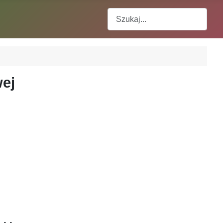
Szukaj
wej