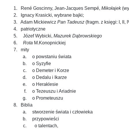
René Goscinny, Jean-Jacques Sempé,
Mikołajek
(wy
Ignacy Krasicki, wybrane bajki;
Adam Mickiewicz
Pan Tadeusz
(fragm. z księgi: I, II, I
patriotyczne
Józef Wybicki,
Mazurek Dąbrowskiego
Rota
M.Konopnickiej
mity
o powstaniu świata
o Syzyfie
o Demeter i Korze
o Dedalu i Ikarze
o Heraklesie
o Tezeuszu i Ariadnie
o Prometeuszu
Biblia
stworzenie świata i człowieka
przypowieści
o talentach,