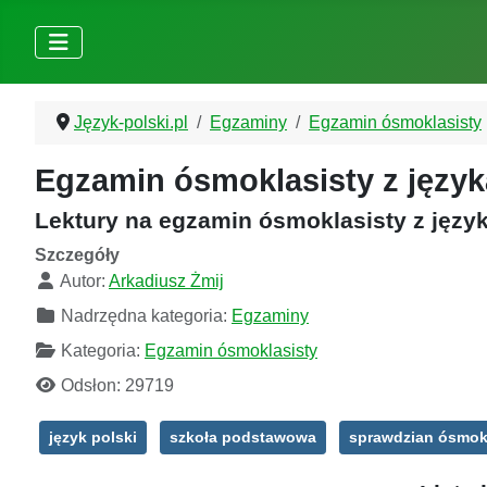
Język-polski.pl
Egzaminy
Egzamin ósmoklasisty
Egzamin ósmoklasisty z języ
Lektury na egzamin ósmoklasisty z języ
Szczegóły
Autor:
Arkadiusz Żmij
Nadrzędna kategoria:
Egzaminy
Kategoria:
Egzamin ósmoklasisty
Odsłon: 29719
język polski
szkoła podstawowa
sprawdzian ósmok