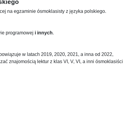
skiego
jącej na egzaminie ósmoklasisty z języka polskiego.
awie programowej
i innych
.
obowiązuje w latach 2019, 2020, 2021, a inna od 2022,
ć znajomością lektur z klas VI, V, VI, a inni ósmoklasiści