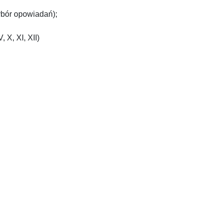
bór opowiadań);
V, X, XI, XII)