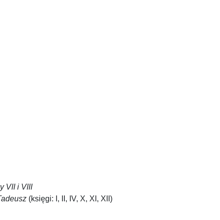
 VII i VIII
Tadeusz
(księgi: I, II, IV, X, XI, XII)