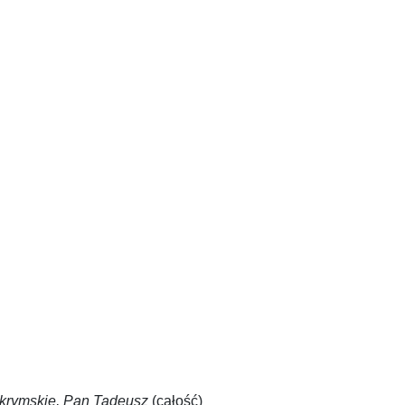
krymskie, Pan Tadeusz
(całość)