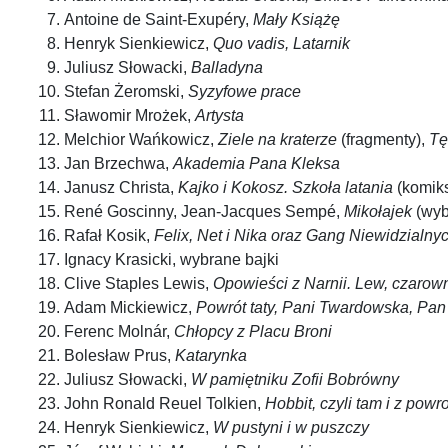
Antoine de Saint-Exupéry,
Mały Książę
Henryk Sienkiewicz,
Quo vadis, Latarnik
Juliusz Słowacki,
Balladyna
Stefan Żeromski,
Syzyfowe prace
Sławomir Mrożek,
Artysta
Melchior Wańkowicz,
Ziele na kraterze
(fragmenty),
Tę
Jan Brzechwa,
Akademia Pana Kleksa
Janusz Christa,
Kajko i Kokosz. Szkoła latania
(komik
René Goscinny, Jean-Jacques Sempé,
Mikołajek
(wyb
Rafał Kosik,
Felix, Net i Nika oraz Gang Niewidzialny
Ignacy Krasicki, wybrane bajki
Clive Staples Lewis,
Opowieści z Narnii. Lew, czarown
Adam Mickiewicz,
Powrót taty, Pani Twardowska, Pa
Ferenc Molnár,
Chłopcy z Placu Broni
Bolesław Prus,
Katarynka
Juliusz Słowacki,
W pamiętniku Zofii Bobrówny
John Ronald Reuel Tolkien,
Hobbit, czyli tam i z powr
Henryk Sienkiewicz,
W pustyni i w puszczy