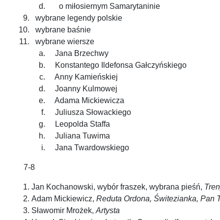
o miłosiernym Samarytaninie
wybrane legendy polskie
wybrane baśnie
wybrane wiersze
Jana Brzechwy
Konstantego Ildefonsa Gałczyńskiego
Anny Kamieńskiej
Joanny Kulmowej
Adama Mickiewicza
Juliusza Słowackiego
Leopolda Staffa
Juliana Tuwima
Jana Twardowskiego
7-8
Jan Kochanowski, wybór fraszek, wybrana pieśń,
Treny
Adam Mickiewicz,
Reduta Ordona, Świtezianka, Pan 
Sławomir Mrożek,
Artysta