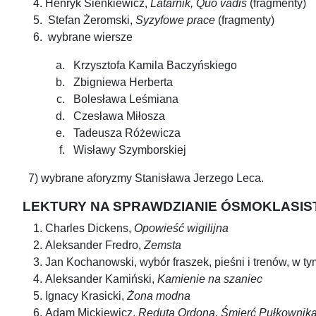
Henryk Sienkiewicz,
Latarnik, Quo vadis
(fragmenty)
Stefan Żeromski,
Syzyfowe prace
(fragmenty)
wybrane wiersze
Krzysztofa Kamila Baczyńskiego
Zbigniewa Herberta
Bolesława Leśmiana
Czesława Miłosza
Tadeusza Różewicza
Wisławy Szymborskiej
7) wybrane aforyzmy Stanisława Jerzego Leca.
LEKTURY NA SPRAWDZIANIE ÓSMOKLASIST
Charles Dickens,
Opowieść wigilijna
Aleksander Fredro,
Zemsta
Jan Kochanowski, wybór fraszek, pieśni i trenów, w tym t
Aleksander Kamiński,
Kamienie na szaniec
Ignacy Krasicki,
Żona modna
Adam Mickiewicz,
Reduta Ordona, Śmierć Pułkownika,