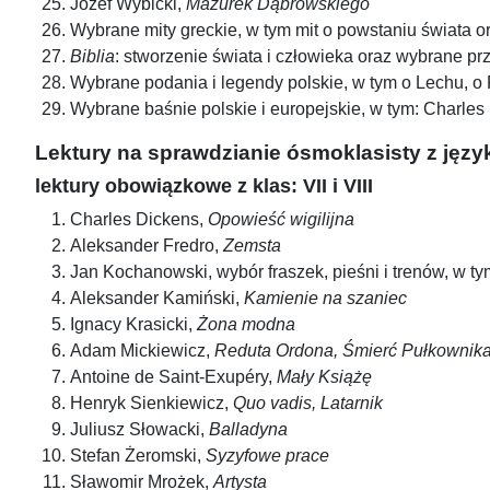
Józef Wybicki,
Mazurek Dąbrowskiego
Wybrane mity greckie, w tym mit o powstaniu świata or
Biblia
: stworzenie świata i człowieka oraz wybrane p
Wybrane podania i legendy polskie, w tym o Lechu, o 
Wybrane baśnie polskie i europejskie, w tym: Charles 
Lektury na sprawdzianie ósmoklasisty z języ
lektury obowiązkowe z klas: VII i VIII
Charles Dickens,
Opowieść wigilijna
Aleksander Fredro,
Zemsta
Jan Kochanowski, wybór fraszek, pieśni i trenów, w tym t
Aleksander Kamiński,
Kamienie na szaniec
Ignacy Krasicki,
Żona modna
Adam Mickiewicz,
Reduta Ordona, Śmierć Pułkownika,
Antoine de Saint-Exupéry,
Mały Książę
Henryk Sienkiewicz,
Quo vadis, Latarnik
Juliusz Słowacki,
Balladyna
Stefan Żeromski,
Syzyfowe prace
Sławomir Mrożek,
Artysta