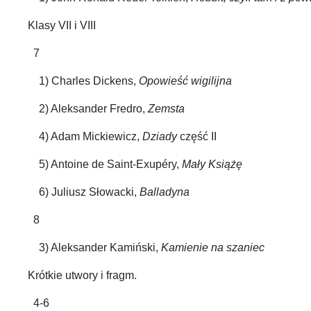
Klasy VII i VIII
7
1) Charles Dickens,
Opowieść wigilijna
2) Aleksander Fredro,
Zemsta
4) Adam Mickiewicz,
Dziady
część II
5) Antoine de Saint-Exupéry,
Mały Książę
6) Juliusz Słowacki,
Balladyna
8
3) Aleksander Kamiński,
Kamienie na szaniec
Krótkie utwory i fragm.
4-6