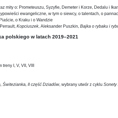
az mity o: Prometeuszu, Syzyfie, Demeter i Korze, Dedalu i Ikar
rzypowieści ewangeliczne, w tym o siewcy, o talentach, o panna
Piaście, o Kraku i o Wandzie
Perrault,
Kopciuszek
, Aleksander Puszkin,
Bajka o rybaku i ryb
ka polskiego w latach 2019–2021
reny I, V, VII, VIII
 Świtezianka, II część Dziadów
, wybrany utwór z cyklu
Sonety 