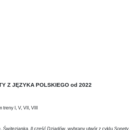
Y Z JĘZYKA POLSKIEGO od 2022
reny I, V, VII, VIII
 Świtezianka, II część Dziadów
, wybrany utwór z cyklu
Sonety 