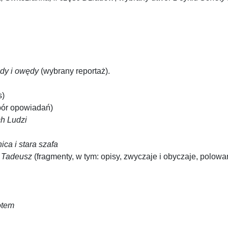
dy i owędy
(wybrany reportaż).
s)
ór opowiadań)
ch Ludzi
ica i stara szafa
n Tadeusz
(fragmenty, w tym: opisy, zwyczaje i obyczaje, polowa
otem