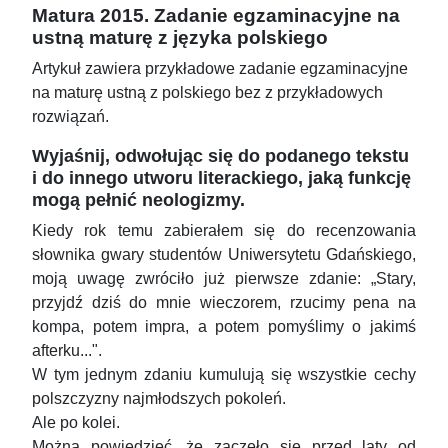
Matura 2015. Zadanie egzaminacyjne na
ustną maturę z języka polskiego
Artykuł zawiera przykładowe zadanie egzaminacyjne
na maturę ustną z polskiego bez z przykładowych
rozwiązań.
Wyjaśnij, odwołując się do podanego tekstu
i do innego utworu literackiego, jaką funkcję
mogą pełnić neologizmy.
Kiedy rok temu zabierałem się do recenzowania
słownika gwary studentów Uniwersytetu Gdańskiego,
moją uwagę zwróciło już pierwsze zdanie: „Stary,
przyjdź dziś do mnie wieczorem, rzucimy pena na
kompa, potem impra, a potem pomyślimy o jakimś
afterku...".
W tym jednym zdaniu kumulują się wszystkie cechy
polszczyzny najmłodszych pokoleń.
Ale po kolei.
Można powiedzieć, że zaczęło się przed laty od