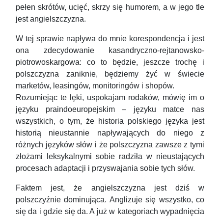
pełen skrótów, ucięć, skrzy się humorem, a w jego tle
jest angielszczyzna.
W tej sprawie napływa do mnie korespondencja i jest
ona zdecydowanie kasandryczno-rejtanowsko-
piotrowoskargowa: co to będzie, jeszcze trochę i
polszczyzna zaniknie, będziemy żyć w świecie
marketów, leasingów, monitoringów i shopów.
Rozumiejąc te lęki, uspokajam rodaków, mówię im o
języku praindoeuropejskim – języku matce nas
wszystkich, o tym, że historia polskiego języka jest
historią nieustannie napływających do niego z
różnych języków słów i że polszczyzna zawsze z tymi
złożami leksykalnymi sobie radziła w nieustających
procesach adaptacji i przyswajania sobie tych słów.
Faktem jest, że angielszczyzna jest dziś w
polszczyźnie dominująca. Anglizuje się wszystko, co
się da i gdzie się da. A już w kategoriach wypadnięcia