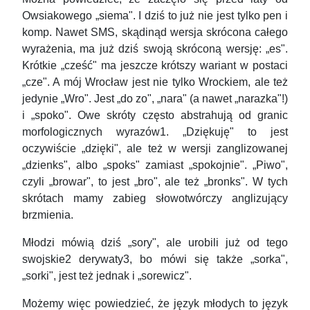
Owsiakowego „siema". I dziś to już nie jest tylko pen i
komp. Nawet SMS, skądinąd wersja skrócona całego
wyrażenia, ma już dziś swoją skróconą wersję: „es".
Krótkie „cześć" ma jeszcze krótszy wariant w postaci
„cze". A mój Wrocław jest nie tylko Wrockiem, ale też
jedynie „Wro". Jest „do zo", „nara" (a nawet „narazka"!)
i „spoko". Owe skróty często abstrahują od granic
morfologicznych wyrazów1. „Dziękuję" to jest
oczywiście „dzięki", ale też w wersji zanglizowanej
„dzienks", albo „spoks" zamiast „spokojnie". „Piwo",
czyli „browar", to jest „bro", ale też „bronks". W tych
skrótach mamy zabieg słowotwórczy anglizujący
brzmienia.
Młodzi mówią dziś „sory", ale urobili już od tego
swojskie2 derywaty3, bo mówi się także „sorka",
„sorki", jest też jednak i „sorewicz".
Możemy więc powiedzieć, że język młodych to język