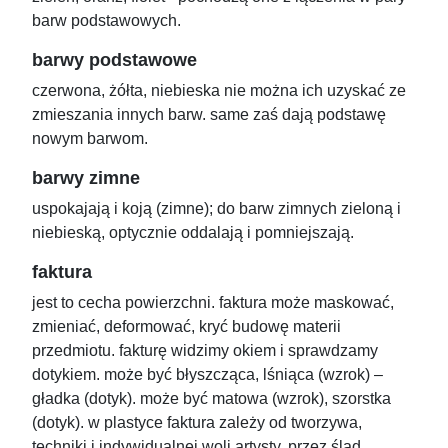
barw podstawowych.
barwy podstawowe
czerwona, żółta, niebieska nie można ich uzyskać ze
zmieszania innych barw. same zaś dają podstawę
nowym barwom.
barwy zimne
uspokajają i koją (zimne); do barw zimnych zieloną i
niebieską, optycznie oddalają i pomniejszają.
faktura
jest to cecha powierzchni. faktura może maskować,
zmieniać, deformować, kryć budowę materii
przedmiotu. fakturę widzimy okiem i sprawdzamy
dotykiem. może być błyszcząca, lśniąca (wzrok) –
gładka (dotyk). może być matowa (wzrok), szorstka
(dotyk). w plastyce faktura zależy od tworzywa,
techniki i indywidualnej woli artysty, przez ślad