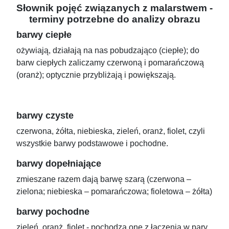
Słownik pojęć związanych z malarstwem -
terminy potrzebne do analizy obrazu
barwy ciepłe
ożywiają, działają na nas pobudzająco (ciepłe); do
barw ciepłych zaliczamy czerwoną i pomarańczową
(oranż); optycznie przybliżają i powiększają.
barwy czyste
czerwona, żółta, niebieska, zieleń, oranż, fiolet, czyli
wszystkie barwy podstawowe i pochodne.
barwy dopełniające
zmieszane razem dają barwę szarą (czerwona –
zielona; niebieska – pomarańczowa; fioletowa – żółta)
barwy pochodne
zieleń, oranż, fiolet - pochodzą one z łączenia w pary