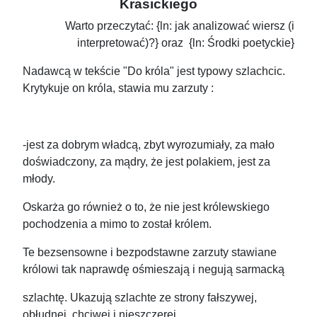
Krasickiego
Warto przeczytać: {ln: jak analizować wiersz (i
interpretować)?} oraz {ln: Środki poetyckie}
Nadawcą w tekście "Do króla" jest typowy szlachcic.
Krytykuje on króla, stawia mu zarzuty :
-jest za dobrym władcą, zbyt wyrozumiały, za mało
doświadczony, za mądry, że jest polakiem, jest za
młody.
Oskarża go również o to, że nie jest królewskiego
pochodzenia a mimo to został królem.
Te bezsensowne i bezpodstawne zarzuty stawiane
królowi tak naprawdę ośmieszają i negują sarmacką
szlachtę. Ukazują szlachte ze strony fałszywej,
obłudnej, chciwej i nieszczerej.