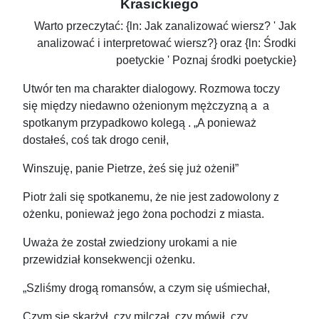
Krasickiego
Warto przeczytać: {ln: Jak zanalizować wiersz? ' Jak
analizować i interpretować wiersz?} oraz {ln: Środki
poetyckie ' Poznaj środki poetyckie}
Utwór ten ma charakter dialogowy. Rozmowa toczy
się między niedawno ożenionym mężczyzną a a
spotkanym przypadkowo kolegą . „A ponieważ
dostałeś, coś tak drogo cenił,
Winszuję, panie Pietrze, żeś się już ożenił”
Piotr żali się spotkanemu, że nie jest zadowolony z
ożenku, ponieważ jego żona pochodzi z miasta.
Uważa że został zwiedziony urokami a nie
przewidział konsekwencji ożenku.
„Szliśmy drogą romansów, a czym się uśmiechał,
Czym się skarżył, czy milczał, czy mówił, czy