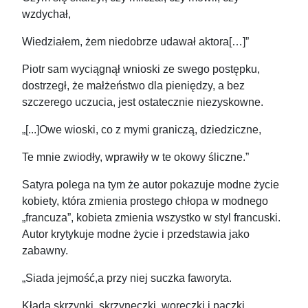
wzdychał,
Wiedziałem, żem niedobrze udawał aktora[…]”
Piotr sam wyciągnął wnioski ze swego postępku,
dostrzegł, że małżeństwo dla pieniędzy, a bez
szczerego uczucia, jest ostatecznie niezyskowne.
„[...]Owe wioski, co z mymi graniczą, dziedziczne,
Te mnie zwiodły, wprawiły w te okowy śliczne.”
Satyra polega na tym że autor pokazuje modne życie
kobiety, która zmienia prostego chłopa w modnego
„francuza”, kobieta zmienia wszystko w styl francuski.
Autor krytykuje modne życie i przedstawia jako
zabawny.
„Siada jejmość,a przy niej suczka faworyta.
Kładą skrzynki, skrzyneczki, woreczki i paczki,