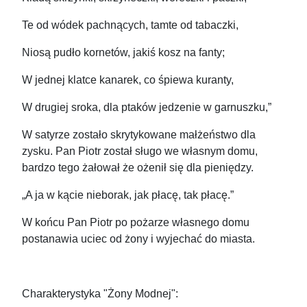
Te od wódek pachnących, tamte od tabaczki,
Niosą pudło kornetów, jakiś kosz na fanty;
W jednej klatce kanarek, co śpiewa kuranty,
W drugiej sroka, dla ptaków jedzenie w garnuszku,”
W satyrze zostało skrytykowane małżeństwo dla
zysku. Pan Piotr został sługo we własnym domu,
bardzo tego żałował że ożenił się dla pieniędzy.
„A ja w kącie nieborak, jak płacę, tak płacę.”
W końcu Pan Piotr po pożarze własnego domu
postanawia uciec od żony i wyjechać do miasta.
Charakterystyka "Żony Modnej":