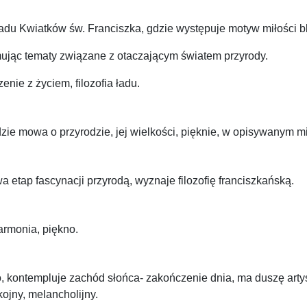
u Kwiatków św. Franciszka, gdzie występuje motyw miłości bli
ując tematy związane z otaczającym światem przyrody.
nie z życiem, filozofia ładu.
e mowa o przyrodzie, jej wielkości, pięknie, w opisywanym mi
 etap fascynacji przyrodą, wyznaje filozofię franciszkańską.
armonia, piękno.
, kontempluje zachód słońca- zakończenie dnia, ma duszę artyst
kojny, melancholijny.