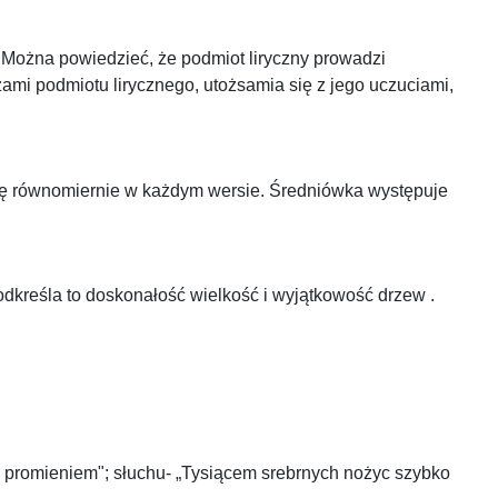
ą. Można powiedzieć, że podmiot liryczny prowadzi
ami podmiotu lirycznego, utożsamia się z jego uczuciami,
się równomiernie w każdym wersie. Średniówka występuje
odkreśla to doskonałość wielkość i wyjątkowość drzew .
 promieniem"; słuchu- „Tysiącem srebrnych nożyc szybko