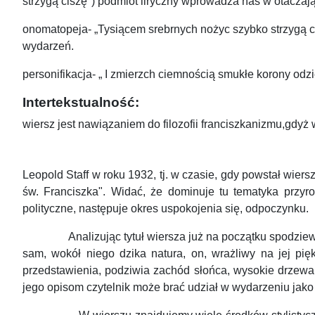
strzygą ciszę") podmiot liryczny wprowadza nas w otacza
onomatopeja- „Tysiącem srebrnych nożyc szybko strzygą cisz
wydarzeń.
personifikacja- „ I zmierzch ciemnością smukłe korony odzi
Intertekstualność:
wiersz jest nawiązaniem do filozofii franciszkanizmu,gdyż
Leopold Staff w roku 1932, tj. w czasie, gdy powstał wie
św. Franciszka". Widać, że dominuje tu tematyka przy
polityczne, następuje okres uspokojenia się, odpoczynku.
Analizując tytuł wiersza już na początku spodziewamy s
sam, wokół niego dzika natura, on, wrażliwy na jej pię
przedstawienia, podziwia zachód słońca, wysokie drzewa 
jego opisom czytelnik może brać udział w wydarzeniu jako