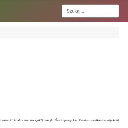
Szukaj
ć wiersz? ' A
naliza
wiersza - jak?} oraz {ln: Środki poetyckie ' Prosto o środkach poetyckich}