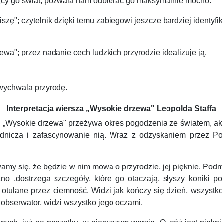
jący go świat, pozwala nam odbierać go maksymalnie mocno.
ę"; czytelnik dzięki temu zabiegowi jeszcze bardziej identyfik
ewa"; przez nadanie cech ludzkich przyrodzie idealizuje ją.
 wychwala przyrodę.
Interpretacja wiersza „Wysokie drzewa" Leopolda Staffa
rsz „Wysokie drzewa" przeżywa okres pogodzenia ze światem, akc
rodnicza i zafascynowanie nią. Wraz z odzyskaniem przez Po
ię, że będzie w nim mowa o przyrodzie, jej pięknie. Podmiot 
kno ,dostrzega szczegóły, które go otaczają, słyszy koniki 
otulane przez ciemność. Widzi jak kończy się dzień, wszystko
 obserwator, widzi wszystko jego oczami.