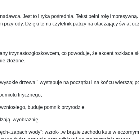
 nadawca. Jest to liryka pośrednia. Tekst pełni rolę impresywn
przyrody. Dzięki temu czytelnik patrzy na otaczający świat ocz
isany trzynastozgłoskowcem, co powoduje, że akcent rozkłada 
nie złożone.
 wysokie drzewa!" występuje na początku i na końcu wiersza; p
dmiotu lirycznego,
 wzniosłego, buduje pomnik przyrodzie,
dzają wyobrażnię,
węch-„zapach wody"; wzrok- „w brązie zachodu kute wieczornym