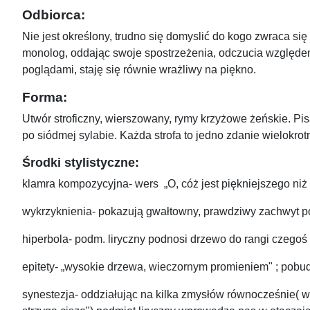
Odbiorca:
Nie jest określony, trudno się domyslić do kogo zwraca się
monolog, oddając swoje spostrzeżenia, odczucia względem 
poglądami, staję się równie wrażliwy na piękno.
Forma:
Utwór stroficzny, wierszowany, rymy krzyżowe żeńskie. P
po siódmej sylabie. Każda strofa to jedno zdanie wielokrot
Środki stylistyczne:
klamra kompozycyjna- wers „O, cóż jest piękniejszego niż
wykrzyknienia- pokazują gwałtowny, prawdziwy zachwyt po
hiperbola- podm. liryczny podnosi drzewo do rangi czegoś
epitety- „wysokie drzewa, wieczornym promieniem" ; pobu
synestezja- oddziałując na kilka zmysłów równocześnie( 