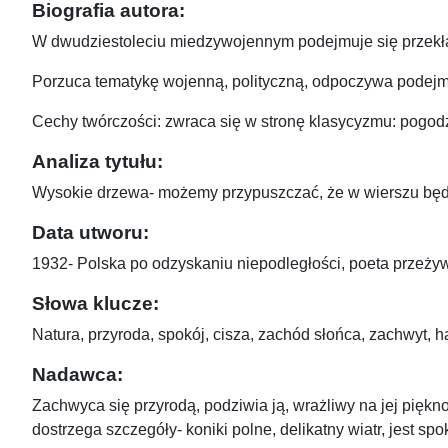
Biografia autora:
W dwudziestoleciu miedzywojennym podejmuje się przekład
Porzuca tematykę wojenną, polityczną, odpoczywa podejm
Cechy twórczości: zwraca się w stronę klasycyzmu: pogodze
Analiza tytułu:
Wysokie drzewa- możemy przypuszczać, że w wierszu będzi
Data utworu:
1932- Polska po odzyskaniu niepodległości, poeta przeżywa
Słowa klucze:
Natura, przyroda, spokój, cisza, zachód słońca, zachwyt, h
Nadawca:
Zachwyca się przyrodą, podziwia ją, wrażliwy na jej piękno
dostrzega szczegóły- koniki polne, delikatny wiatr, jest spo