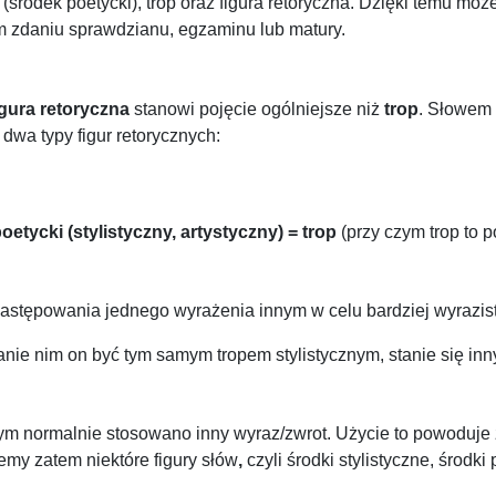
y (środek poetycki), trop oraz figura retoryczna. Dzięki temu m
m zdaniu sprawdzianu, egzaminu lub matury.
igura retoryczna
stanowi pojęcie ogólniejsze niż
trop
. Słowem k
 dwa typy figur retorycznych:
oetycki (stylistyczny, artystyczny) = trop
(przy czym trop to p
a
astępowania jednego wyrażenia innym w celu bardziej wyrazist
tanie nim on być tym samym tropem stylistycznym, stanie się in
rym normalnie stosowano inny wyraz/zwrot. Użycie to powoduje 
y zatem niektóre figury słów
,
czyli środki stylistyczne, środki