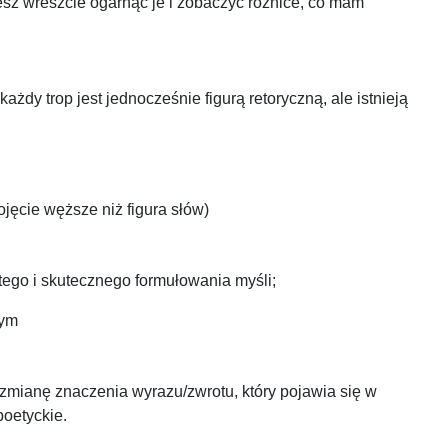
ożesz wreszcie ogarnąć je i zobaczyć różnice, co mam
ażdy trop jest jednocześnie figurą retoryczną, ale istnieją
ojęcie węższe niż figura słów)
ego i skutecznego formułowania myśli;
nym
zmianę znaczenia wyrazu/zwrotu, który pojawia się w
 poetyckie.