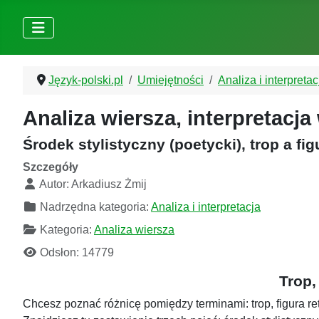
Język-polski.pl
Umiejętności
Analiza i interpretac
Analiza wiersza, interpretacja
Środek stylistyczny (poetycki), trop a fi
Szczegóły
Autor:
Arkadiusz Żmij
Nadrzędna kategoria:
Analiza i interpretacja
Kategoria:
Analiza wiersza
Odsłon: 14779
Trop,
Chcesz poznać różnicę pomiędzy terminami: trop, figura reto