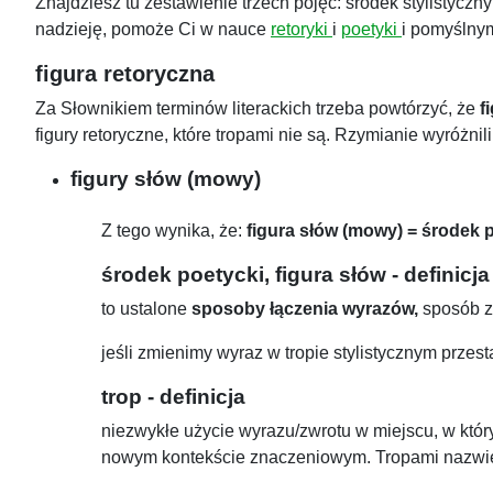
Znajdziesz tu zestawienie trzech pojęć: środek stylistyczn
nadzieję, pomoże Ci w nauce
retoryki
i
poetyki
i pomyślny
figura retoryczna
Za Słownikiem terminów literackich trzeba powtórzyć, że
f
figury retoryczne, które tropami nie są. Rzymianie wyróżnili
figury słów (mowy)
Z tego wynika, że:
figura słów (mowy) = środek p
środek poetycki, figura słów - definicj
to ustalone
sposoby łączenia wyrazów,
sposób z
jeśli zmienimy wyraz w tropie stylistycznym przes
trop - definicja
niezwykłe użycie wyrazu/zwrotu w miejscu, w któ
nowym kontekście znaczeniowym. Tropami nazwiem