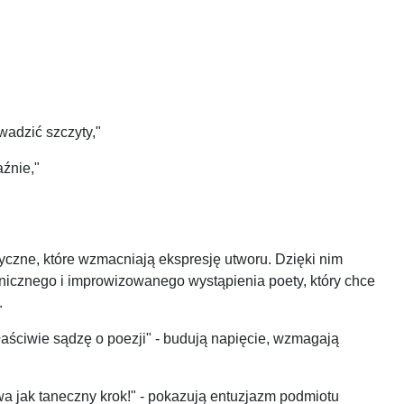
adzić szczyty,"
aźnie,"
styczne, które wzmacniają ekspresję utworu. Dzięki nim
anicznego i improwizowanego wystąpienia poety, który chce
.
łaściwie sądzę o poezji" - budują napięcie, wzmagają
wa jak taneczny krok!" - pokazują entuzjazm podmiotu