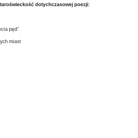
taroświeckość dotychczasowej poezji:
ycia pęd"
nych miast