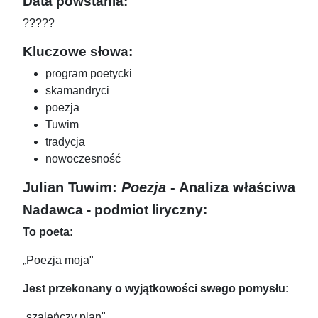
Data powstania:
?????
Kluczowe słowa:
program poetycki
skamandryci
poezja
Tuwim
tradycja
nowoczesność
Julian Tuwim:
Poezja
- Analiza właściwa
Nadawca - podmiot liryczny:
To poeta:
„Poezja moja"
Jest przekonany o wyjątkowości swego pomysłu:
„szaleńczy plan"