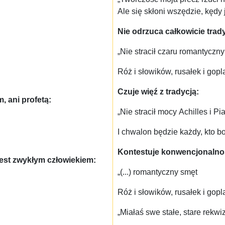
Ale się skłoni wszędzie, kędy 
Nie odrzuca całkowicie trady
„Nie stracił czaru romantyczn
Róż i słowików, rusałek i gopl
Czuje więź z tradycją:
 ani profetą:
„Nie stracił mocy Achilles i Pia
I chwalon będzie każdy, kto bo
Kontestuje konwencjonalno
jest zwykłym człowiekiem:
„(...) romantyczny smęt
Róż i słowików, rusałek i gopl
„Miałaś swe stałe, stare rekwiz