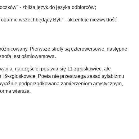
oczków" - zbliża język do języka odbiorców;
 ogarnie wszechbędący Byt." - akcentuje niezwykłość
 zróżnicowany. Pierwsze strofy są czterowersowe, następne
strofa jest ośmiowersowa.
ania, najczęściej pojawia się 11-zgłoskowiec, ale
i 9-zgłoskowce. Poeta nie przestrzega zasad sylabizmu
 wyraźnie podporządkowana zamierzeniom artystycznym,
 forma wiersza.