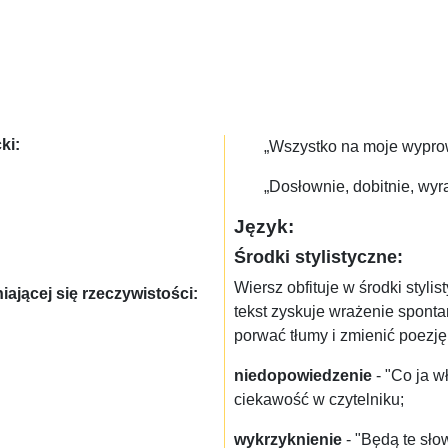
ki:
„Wszystko na moje wyprow
„Dosłownie, dobitnie, wyr
Język:
Środki stylistyczne:
Wiersz obfituje w środki styli
ającej się rzeczywistości:
tekst zyskuje wrażenie spont
porwać tłumy i zmienić poezję
niedopowiedzenie
- "Co ja w
ciekawość w czytelniku;
wykrzyknienie
- "Będą te sło