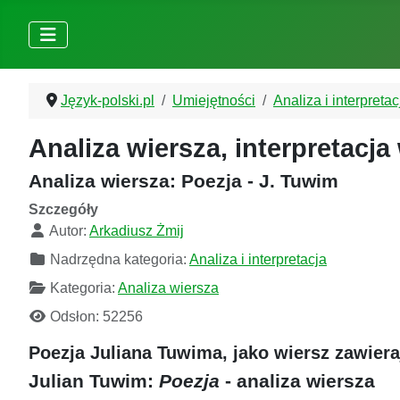
Język-polski.pl
Umiejętności
Analiza i interpretac
Analiza wiersza, interpretacja
Analiza wiersza: Poezja - J. Tuwim
Szczegóły
Autor:
Arkadiusz Żmij
Nadrzędna kategoria:
Analiza i interpretacja
Kategoria:
Analiza wiersza
Odsłon: 52256
Poezja Juliana Tuwima, jako wiersz zawie
Julian Tuwim:
Poezja
- analiza wiersza