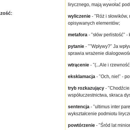
lirycznego, mają wywołać pod
szość:
wyliczenie
- "Róż i słowików, 
opisywanych elementów;
metafora
- "słów perlistość" -
pytanie
- ""Wpływy?" Ja wpły
sprawia wrażenie dialogowośc
wtrącenie
- "(...Ale i rzewno
eksklamacja
- "Och, nie!" - 
tryb rozkazujący
- "Chodźcie
współuczestnictwa, skraca dy
sentencja
- "ultimus inter pa
wykształcenie podmiotu liryc
powtórzenie
- "Śród lat mini