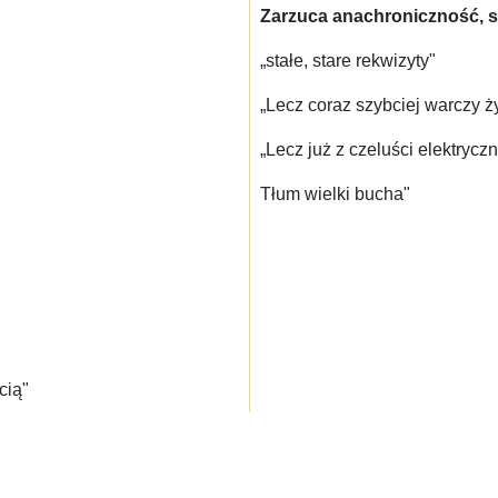
Zarzuca anachroniczność, s
„stałe, stare rekwizyty"
„Lecz coraz szybciej warczy ż
„Lecz już z czeluści elektrycz
Tłum wielki bucha"
cią"