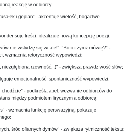
obną reakcję w odbiorcy;
rusałek i goplan" - akcentuje wielość, bogactwo
 kondensuje treści, idealizuje nową koncepcję poezji;
wów nie wstydzę się wcale!", "Bo o czymż mówię?" -
i, wzmacnia retoryczność wypowiedzi;
ść, niezgłębiona rzewność...)" - zwiększa prawdziwość słów;
potęguje emocjonalność, spontaniczność wypowiedzi;
, chodźcie" - podkreśla apel, wezwanie odbiorców do
stans między podmiotem lirycznym a odbiorcą;
res" - wzmacnia funkcję perswazyjną, pokazuje
znego;
onych, śród ofiarnych dymów" - zwiększa rytmiczność tekstu;