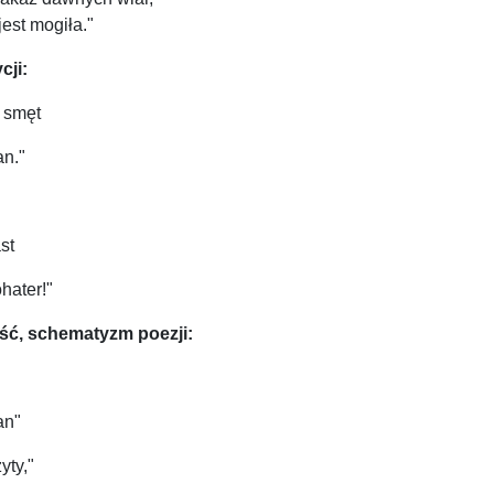
jest mogiła."
cji:
y smęt
an."
st
hater!"
ść, schematyzm poezji:
an"
yty,"