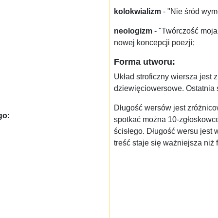
kolokwializm
- "Nie śród wym
neologizm
- "Twórczość moja
nowej koncepcji poezji;
Forma utworu:
Układ stroficzny wiersza jest
dziewięciowersowe. Ostatnia 
Długość wersów jest zróżnicow
go:
spotkać można 10-zgłoskowce 
ścisłego. Długość wersu jest
treść staje się ważniejsza niż