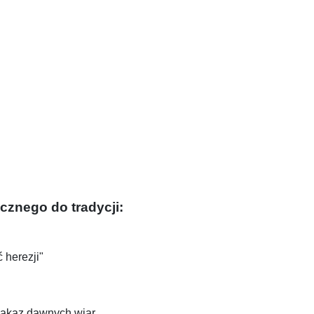
cznego do tradycji:
 herezji"
nakaz dawnych wiar,