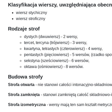
Klasyfikacja wierszy, uwzględniająca obecn
wiersz stychiczny
wiersz stroficzny
Rodzaje strof
dystych (dwuwiersz) - 2 wersy,
tercet, tercyna (trójwiersz) - 3 wersy,
kwartyna, tetrastych (czterowiersz) - 4 wersy,
pentastych (pięciowiersz) - 5 wersów, (rzadko sp
sekstyna (sześciowiersz) - 6 wersów,
oktawa (ośmiowiersz) - 8 wersów.
Budowa strofy
Strofa otwarta
- nie stanowi całości intonacyjno-składniowe
Strofa zamknięta
- stanowi zamkniętą całość składniowo-
Strofa izometryczna
- wersy mają ten sam kształt metrycz