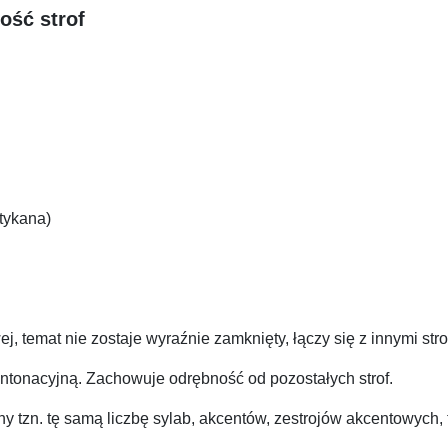
ość strof
otykana)
j, temat nie zostaje wyraźnie zamknięty, łączy się z innymi stro
intonacyjną. Zachowuje odrębność od pozostałych strof.
ny tzn. tę samą liczbę sylab, akcentów, zestrojów akcentowych,