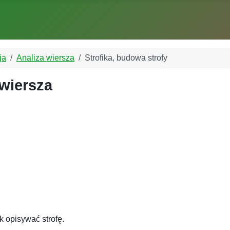
ja
Analiza wiersza
Strofika, budowa strofy
 wiersza
ak opisywać strofę.