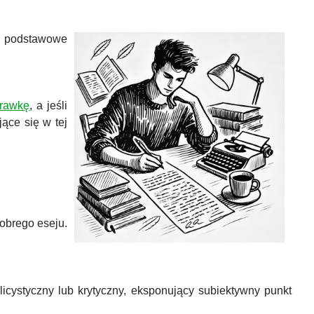
ąć podstawowe
prawkę
, a jeśli
jące się w tej
dobrego eseju.
licystyczny lub krytyczny, eksponujący subiektywny punkt