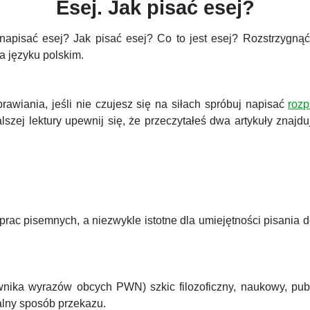
Esej. Jak pisać esej?
 napisać esej? Jak pisać esej? Co to jest esej? Rozstrzygn
a języku polskim.
prawiania, jeśli nie czujesz się na siłach spróbuj napisać
roz
szej lektury upewnij się, że przeczytałeś dwa artykuły znajdu
prac pisemnych, a niezwykle istotne dla umiejętności pisania 
słownika wyrazów obcych PWN) szkic filozoficzny, naukowy, pub
nalny sposób przekazu.