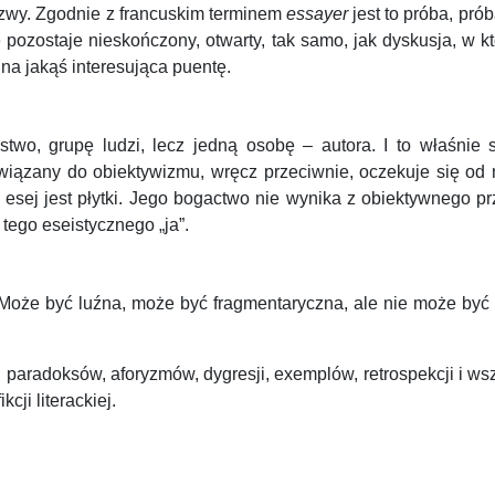
azwy. Zgodnie z francuskim terminem
essayer
jest to próba, pró
 pozostaje nieskończony, otwarty, tak samo, jak dyskusja, w 
 na jakąś interesująca puentę.
two, grupę ludzi, lecz jedną osobę – autora. I to właśnie 
wiązany do obiektywizmu, wręcz przeciwnie, oczekuje się od
 esej jest płytki. Jego bogactwo nie wynika z obiektywnego p
 tego eseistycznego „ja”.
 Może być luźna, może być fragmentaryczna, ale nie może być
paradoksów, aforyzmów, dygresji, exemplów, retrospekcji i wsz
cji literackiej.