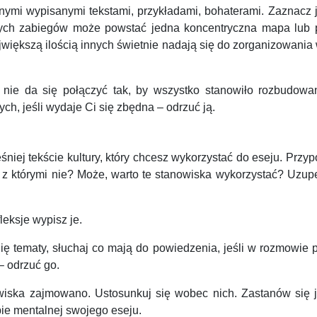
ymi wypisanymi tekstami, przykładami, bohaterami. Zaznacz j
 tych zabiegów może powstać jedna koncentryczna mapa lub p
 największą ilością innych świetnie nadają się do zorganizowania
ś nie da się połączyć tak, by wszystko stanowiło rozbudowa
ych, jeśli wydaje Ci się zbędna – odrzuć ją.
j tekście kultury, który chcesz wykorzystać do eseju. Przypom
 z którymi nie? Może, warto te stanowiska wykorzystać? Uzupeł
leksje wypisz je.
 tematy, słuchaj co mają do powiedzenia, jeśli w rozmowie po
 – odrzuć go.
owiska zajmowano. Ustosunkuj się wobec nich. Zastanów się ja
ie mentalnej swojego eseju.