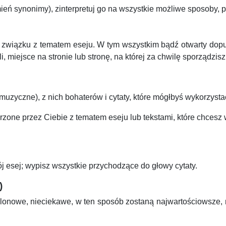
ień synonimy), zinterpretuj go na wszystkie możliwe sposoby, 
w związku z tematem eseju. W tym wszystkim bądź otwarty dopus
 miejsce na stronie lub stronę, na której za chwilę sporządzisz 
y muzyczne), z nich bohaterów i cytaty, które mógłbyś wykorzys
ojarzone przez Ciebie z tematem eseju lub tekstami, które chcesz
 esej; wypisz wszystkie przychodzące do głowy cytaty.
)
onowe, nieciekawe, w ten sposób zostaną najwartościowsze, najc