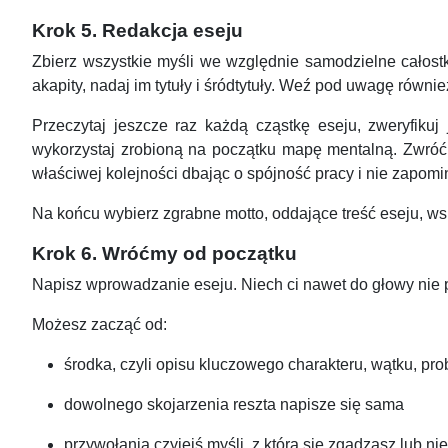
Krok 5. Redakcja eseju
Zbierz wszystkie myśli we względnie samodzielne całos
akapity, nadaj im tytuły i śródtytuły. Weź pod uwagę równi
Przeczytaj jeszcze raz każdą cząstkę eseju, zweryfiku
wykorzystaj zrobioną na początku mapę mentalną. Zwróć u
właściwej kolejności dbając o spójność pracy i nie zapomin
Na końcu wybierz zgrabne motto, oddające treść eseju, ws
Krok 6. Wróćmy od początku
Napisz wprowadzanie eseju. Niech ci nawet do głowy nie pr
Możesz zacząć od:
środka, czyli opisu kluczowego charakteru, wątku, pro
dowolnego skojarzenia reszta napisze się sama
przywołania czyjejś myśli, z którą się zgadzasz lub n