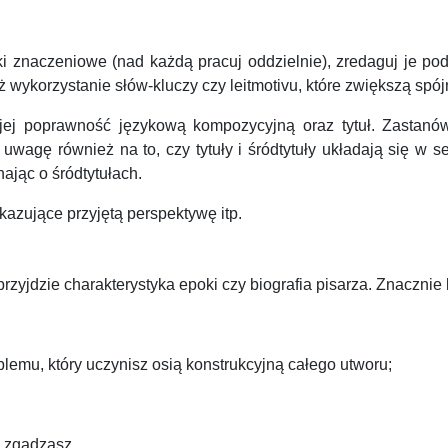
tki znaczeniowe (nad każdą pracuj oddzielnie), zredaguj je
eż wykorzystanie słów-kluczy czy leitmotivu, które zwiększą spój
j jej poprawność językową kompozycyjną oraz tytuł. Zastanó
wagę również na to, czy tytuły i śródtytuły układają się w s
ając o śródtytułach.
kazujące przyjętą perspektywę itp.
zyjdzie charakterystyka epoki czy biografia pisarza. Znacznie 
blemu, który uczynisz osią konstrukcyjną całego utworu;
ie zgadzasz