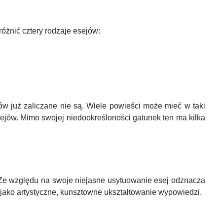
óżnić cztery rodzaje esejów:
ejów już zaliczane nie są. Wiele powieści może mieć w taki
esejów. Mimo swojej niedookreśloności gatunek ten ma kilka
owy. Ze względu na swoje niejasne usytuowanie esej odznacza
ć jako artystyczne, kunsztowne ukształtowanie wypowiedzi.