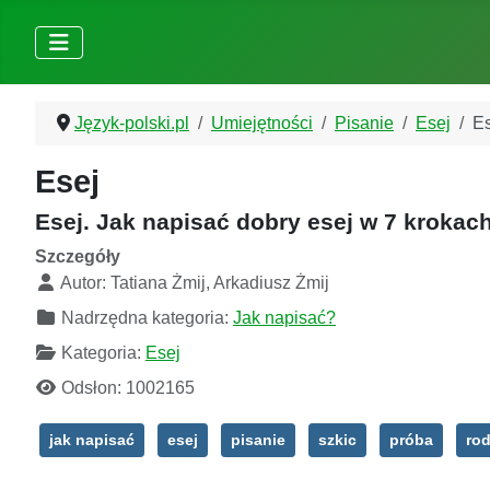
Język-polski.pl
Umiejętności
Pisanie
Esej
Es
Esej
Esej. Jak napisać dobry esej w 7 krokac
Szczegóły
Autor:
Tatiana Żmij, Arkadiusz Żmij
Nadrzędna kategoria:
Jak napisać?
Kategoria:
Esej
Odsłon: 1002165
jak napisać
esej
pisanie
szkic
próba
rod