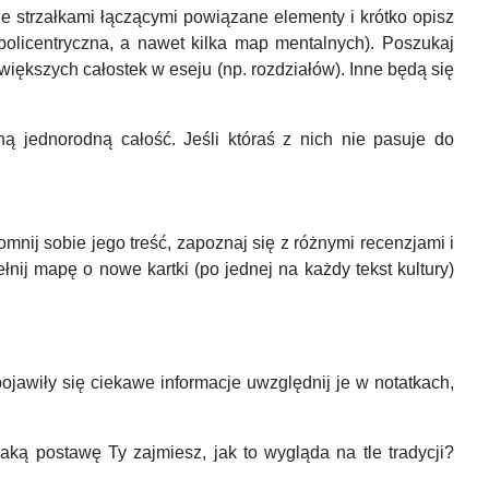
e strzałkami łączącymi powiązane elementy i krótko opisz
olicentryczna, a nawet kilka map mentalnych). Poszukaj
 większych całostek w eseju (np. rozdziałów). Inne będą się
ną jednorodną całość. Jeśli któraś z nich nie pasuje do
nij sobie jego treść, zapoznaj się z różnymi recenzjami i
nij mapę o nowe kartki (po jednej na każdy tekst kultury)
jawiły się ciekawe informacje uwzględnij je w notatkach,
ką postawę Ty zajmiesz, jak to wygląda na tle tradycji?