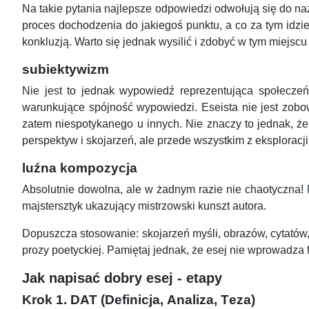
Na takie pytania najlepsze odpowiedzi odwołują się do n
proces dochodzenia do jakiegoś punktu, a co za tym idzie
konkluzją. Warto się jednak wysilić i zdobyć w tym miejscu
subiektywizm
Nie jest to jednak wypowiedź reprezentująca społeczeńs
warunkujące spójność wypowiedzi. Eseista nie jest zobo
zatem niespotykanego u innych. Nie znaczy to jednak, że
perspektyw i skojarzeń, ale przede wszystkim z eksploracji
luźna kompozycja
Absolutnie dowolna, ale w żadnym razie nie chaotyczna!
majstersztyk ukazujący mistrzowski kunszt autora.
Dopuszcza stosowanie: skojarzeń myśli, obrazów, cytatów, 
prozy poetyckiej. Pamiętaj jednak, że esej nie wprowadza fik
Jak napisać dobry esej - etapy
Krok 1.
DAT
(
D
efinicja,
A
naliza,
T
eza)