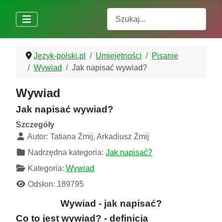
Szukaj
Język-polski.pl
Umiejętności
Pisanie
Wywiad
Jak napisać wywiad?
Wywiad
Jak napisać wywiad?
Szczegóły
Autor:
Tatiana Żmij, Arkadiusz Żmij
Nadrzędna kategoria:
Jak napisać?
Kategoria:
Wywiad
Odsłon: 189795
Wywiad - jak napisać?
Co to jest wywiad? - definicja