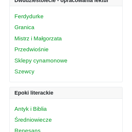
Dwudziestolecie - opracowania lektur
Ferdydurke
Granica
Mistrz i Małgorzata
Przedwiośnie
Sklepy cynamonowe
Szewcy
Epoki literackie
Antyk i Biblia
Średniowiecze
Renesans