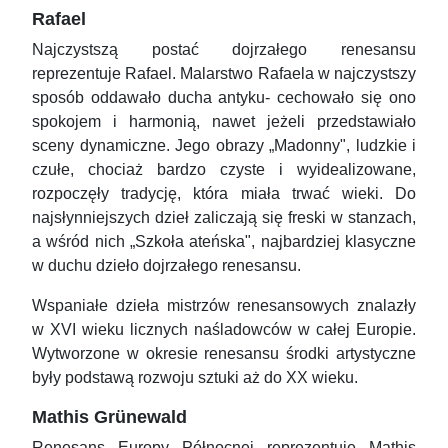
Rafael
Najczystszą postać dojrzałego renesansu
reprezentuje Rafael. Malarstwo Rafaela w najczystszy
sposób oddawało ducha antyku- cechowało się ono
spokojem i harmonią, nawet jeżeli przedstawiało
sceny dynamiczne. Jego obrazy „Madonny", ludzkie i
czułe, chociaż bardzo czyste i wyidealizowane,
rozpoczęły tradycję, która miała trwać wieki. Do
najsłynniejszych dzieł zaliczają się freski w stanzach,
a wśród nich „Szkoła ateńska", najbardziej klasyczne
w duchu dzieło dojrzałego renesansu.
Wspaniałe dzieła mistrzów renesansowych znalazły
w XVI wieku licznych naśladowców w całej Europie.
Wytworzone w okresie renesansu środki artystyczne
były podstawą rozwoju sztuki aż do XX wieku.
Mathis Grünewald
Renesans Europy Północnej reprezentuje Mathis