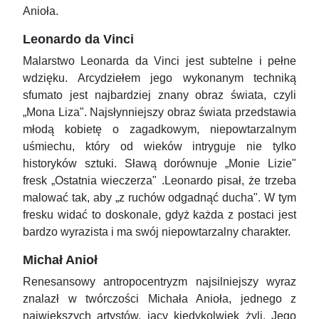
Anioła.
Leonardo da Vinci
Malarstwo Leonarda da Vinci jest subtelne i pełne
wdzięku. Arcydziełem jego wykonanym techniką
sfumato jest najbardziej znany obraz świata, czyli
„Mona Liza". Najsłynniejszy obraz świata przedstawia
młodą kobietę o zagadkowym, niepowtarzalnym
uśmiechu, który od wieków intryguje nie tylko
historyków sztuki. Sławą dorównuje „Monie Lizie"
fresk „Ostatnia wieczerza" .Leonardo pisał, że trzeba
malować tak, aby „z ruchów odgadnąć ducha". W tym
fresku widać to doskonale, gdyż każda z postaci jest
bardzo wyrazista i ma swój niepowtarzalny charakter.
Michał Anioł
Renesansowy antropocentryzm najsilniejszy wyraz
znalazł w twórczości Michała Anioła, jednego z
największych artystów, jacy kiedykolwiek żyli. Jego