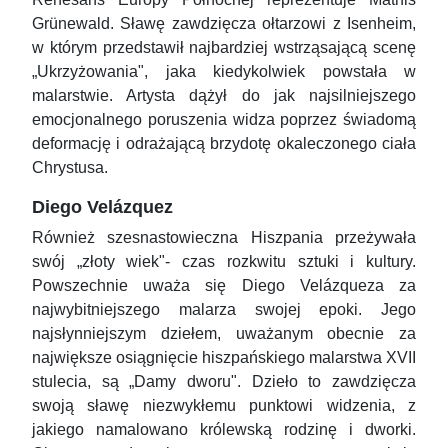
Grünewald. Sławę zawdzięcza ołtarzowi z Isenheim,
w którym przedstawił najbardziej wstrząsającą scenę
„Ukrzyżowania", jaka kiedykolwiek powstała w
malarstwie. Artysta dążył do jak najsilniejszego
emocjonalnego poruszenia widza poprzez świadomą
deformację i odrażającą brzydotę okaleczonego ciała
Chrystusa.
Diego Velázquez
Również szesnastowieczna Hiszpania przeżywała
swój „złoty wiek"- czas rozkwitu sztuki i kultury.
Powszechnie uważa się Diego Velázqueza za
najwybitniejszego malarza swojej epoki. Jego
najsłynniejszym dziełem, uważanym obecnie za
największe osiągnięcie hiszpańskiego malarstwa XVII
stulecia, są „Damy dworu". Dzieło to zawdzięcza
swoją sławę niezwykłemu punktowi widzenia, z
jakiego namalowano królewską rodzinę i dworki.