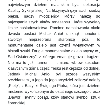
największym dziełem malarskim była dekoracja
Kaplicy Sykstyńskiej. Na fikcyjnych gzymsach siedzą
piękni, nadzy młodzieńcy, którzy należą do
najwspanialszych aktów renesansu i które wywołały
liczne naśladownictwa. Pomimo namalowania około
dwustu postaci Michał Anioł uniknął monotonii:
stworzył nieprzebraną skarbnicę póz. To
monumentalne dzieło jest czymś wyjątkowym w
historii sztuki. Drugie monumentalne dzieło artysty to „
Sąd Ostateczny", z którego emanuje groza i tragizm.
Nie ma tu już harmonii, i umiaru; wbrew zasadom
klasycznym górna część fresku jest cięższa od dolnej.
Jednak Michał Anioł był przede wszystkim
rzeźbiarzem , a jego do jego arcydzieł zaliczyć należy
„Pietę", z Bazyliki Świętego Piotra, która jest dziełem
misternie wykończonym do ostatniego szczegółu oraz
„Dawid", słynny posąg, który stanowi symbol sztuki
florenckiej.