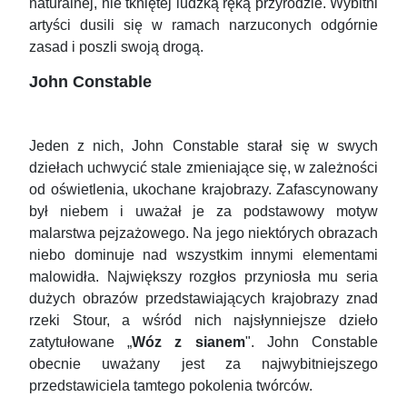
naturalnej, nie tkniętej ludzką ręką przyrodzie. Wybitni
artyści dusili się w ramach narzuconych odgórnie
zasad i poszli swoją drogą.
John Constable
Jeden z nich, John Constable starał się w swych
dziełach uchwycić stale zmieniające się, w zależności
od oświetlenia, ukochane krajobrazy. Zafascynowany
był niebem i uważał je za podstawowy motyw
malarstwa pejzażowego. Na jego niektórych obrazach
niebo dominuje nad wszystkim innymi elementami
malowidła. Największy rozgłos przyniosła mu seria
dużych obrazów przedstawiających krajobrazy znad
rzeki Stour, a wśród nich najsłynniejsze dzieło
zatytułowane „
Wóz z sianem
". John Constable
obecnie uważany jest za najwybitniejszego
przedstawiciela tamtego pokolenia twórców.