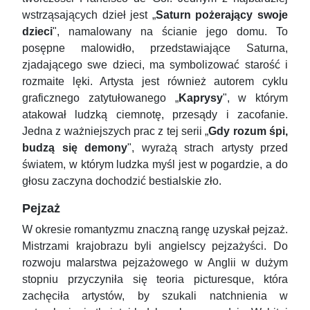
wstrząsających dzieł jest „
Saturn pożerający swoje
dzieci
", namalowany na ścianie jego domu. To
posępne malowidło, przedstawiające Saturna,
zjadającego swe dzieci, ma symbolizować starość i
rozmaite lęki. Artysta jest również autorem cyklu
graficznego zatytułowanego „
Kaprysy
", w którym
atakował ludzką ciemnotę, przesądy i zacofanie.
Jedna z ważniejszych prac z tej serii „
Gdy rozum śpi,
budzą się demony
", wyrażą strach artysty przed
światem, w którym ludzka myśl jest w pogardzie, a do
głosu zaczyna dochodzić bestialskie zło.
Pejzaż
W okresie romantyzmu znaczną rangę uzyskał pejzaż.
Mistrzami krajobrazu byli angielscy pejzażyści. Do
rozwoju malarstwa pejzażowego w Anglii w dużym
stopniu przyczyniła się teoria picturesque, która
zachęciła artystów, by szukali natchnienia w