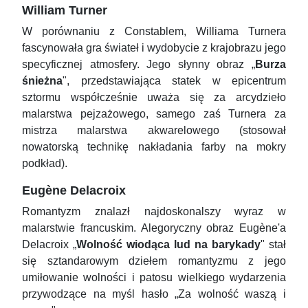
William Turner
W porównaniu z Constablem, Williama Turnera
fascynowała gra świateł i wydobycie z krajobrazu jego
specyficznej atmosfery. Jego słynny obraz „
Burza
śnieżna
", przedstawiająca statek w epicentrum
sztormu współcześnie uważa się za arcydzieło
malarstwa pejzażowego, samego zaś Turnera za
mistrza malarstwa akwarelowego (stosował
nowatorską technikę nakładania farby na mokry
podkład).
Eugène Delacroix
Romantyzm znalazł najdoskonalszy wyraz w
malarstwie francuskim. Alegoryczny obraz Eugène'a
Delacroix „
Wolność wiodąca lud na barykady
" stał
się sztandarowym dziełem romantyzmu z jego
umiłowanie wolności i patosu wielkiego wydarzenia
przywodzące na myśl hasło „Za wolność waszą i