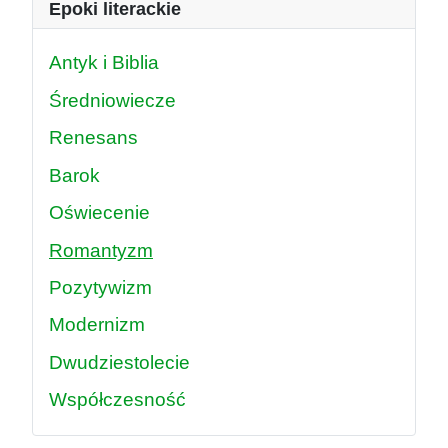
Epoki literackie
Antyk i Biblia
Średniowiecze
Renesans
Barok
Oświecenie
Romantyzm
Pozytywizm
Modernizm
Dwudziestolecie
Współczesność