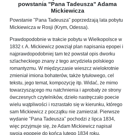
powstania "Pana Tadeusza" Adama
Mickiewicza
Powstanie "Pana Tadeusza" poprzedzają lata pobytu
Mickiewicza w Rosji (Krym, Odessa).
Prawdopodobnie w trakcie pobytu w Wielkopolsce w
1832 r. A. Mickiewicz powziął plan napisania epopei i
najprawdopodobniej tam też powstał opis dworku
szlacheckiego znany z tego arcydzieła polskiego
romantyzmu. W międzyczasie wieszcz wielokrotnie
zmieniał imiona bohaterów, także tytułowego, cel
tekstu, jego temat, kompozycję itp. Widać, że mimo
towarzyszącego mu natchnienia i aprobaty ze strony
ówczesnych czytelników, dzieło nastręczało poecie
wielu wątpliwości i rozrastało się w kierunku, którego
sam Mickiewicz z początku nie zamierzał. Pierwsze
wydanie "Pana Tadeusza" pochodzi z lipca 1834,
więc przyjmuje się, że Adam Mickiewicz napisał
swoją epopeję do końca lutego 1834 roku.