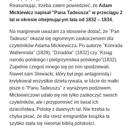
Reasumując, trzeba zatem powiedzieć, że
Adam
Mickiewicz napisał "Pana Tadeusza" w przeciągu 2
lat w okresie obejmującym lata od 1832 – 1834.
Na marginesie uważam za stosowne dodać, że "Pan
Tadeusz" okazał się ogromnym zaskoczeniem dla
czytelników Adama Mickiewicza. Po autorze "Konrada
Wallenroda" (1828), "Dziadów" (1832) czy "Ksiąg
narodu polskiego i pielgrzymstwa polskiego"(1832).
Zupełnie czegoś innego się po nim spodziewali.
Nawet sam Słowacki, który był jego antagonistą i
krytykował wszystkie dzieła rywala, w liście do matki
pisze o "Panu Tadeuszu" z wyraźnym podziwem.
Mickiewiczowi udało się nie tylko zaskoczyć swoich
czytelników, ale i przypomnieć im świat ich
dzieciństwa, Polskę z dawnych lat. Nie trzeba tu
chyba pisać, że dla rzesz emigrantów książka ta
szybko stała się nieomal biblią polskości.