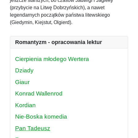
jeszcze starszych, bo czasów Jadwigi i Jagiełły
(przybycie na Litwę Dobrzyńskich), a nawet
legendarnych początków państwa litewskiego
(Giedymin, Kiejstut, Olgierd).
Romantyzm - opracowania lektur
Cierpienia młodego Wertera
Dziady
Giaur
Konrad Wallenrod
Kordian
Nie-Boska komedia
Pan Tadeusz