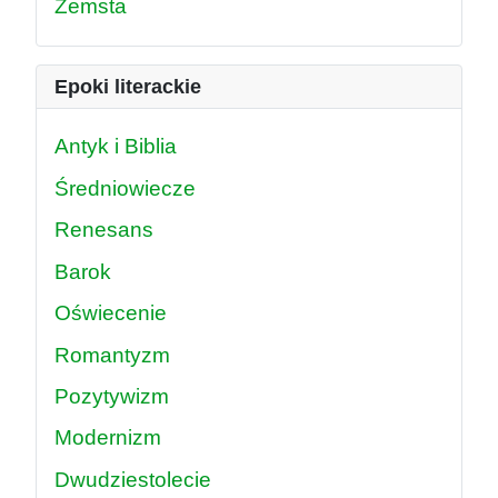
Zemsta
Epoki literackie
Antyk i Biblia
Średniowiecze
Renesans
Barok
Oświecenie
Romantyzm
Pozytywizm
Modernizm
Dwudziestolecie