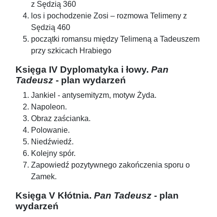
z Sędzią 360
los i pochodzenie Zosi – rozmowa Telimeny z
Sędzią 460
początki romansu między Telimeną a Tadeuszem
przy szkicach Hrabiego
Księga IV Dyplomatyka i łowy.
Pan
Tadeusz
- plan wydarzeń
Jankiel - antysemityzm, motyw Żyda.
Napoleon.
Obraz zaścianka.
Polowanie.
Niedźwiedź.
Kolejny spór.
Zapowiedź pozytywnego zakończenia sporu o
Zamek.
Księga V Kłótnia.
Pan Tadeusz
- plan
wydarzeń