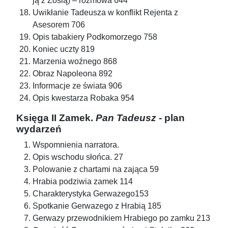
ją z Zosią) – rozmowa 644
Uwikłanie Tadeusza w konflikt Rejenta z
Asesorem 706
Opis tabakiery Podkomorzego 758
Koniec uczty 819
Marzenia woźnego 868
Obraz Napoleona 892
Informacje ze świata 906
Opis kwestarza Robaka 954
Księga II Zamek.
Pan Tadeusz
- plan
wydarzeń
Wspomnienia narratora.
Opis wschodu słońca. 27
Polowanie z chartami na zająca 59
Hrabia podziwia zamek 114
Charakterystyka Gerwazego153
Spotkanie Gerwazego z Hrabią 185
Gerwazy przewodnikiem Hrabiego po zamku 213