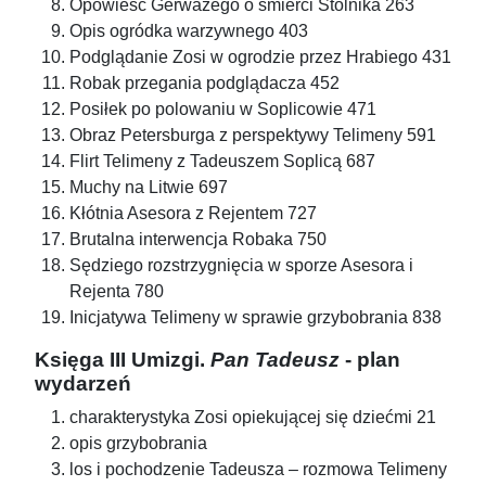
Opowieść Gerwazego o śmierci Stolnika 263
Opis ogródka warzywnego 403
Podglądanie Zosi w ogrodzie przez Hrabiego 431
Robak przegania podglądacza 452
Posiłek po polowaniu w Soplicowie 471
Obraz Petersburga z perspektywy Telimeny 591
Flirt Telimeny z Tadeuszem Soplicą 687
Muchy na Litwie 697
Kłótnia Asesora z Rejentem 727
Brutalna interwencja Robaka 750
Sędziego rozstrzygnięcia w sporze Asesora i
Rejenta 780
Inicjatywa Telimeny w sprawie grzybobrania 838
Księga III Umizgi.
Pan Tadeusz
- plan
wydarzeń
charakterystyka Zosi opiekującej się dziećmi 21
opis grzybobrania
los i pochodzenie Tadeusza – rozmowa Telimeny