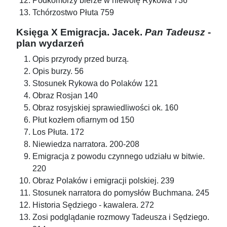
Podkomorzy bierze w niewolę Rykowa 736
Tchórzostwo Płuta 759
Księga X Emigracja. Jacek.
Pan Tadeusz
-
plan wydarzeń
Opis przyrody przed burzą.
Opis burzy. 56
Stosunek Rykowa do Polaków 121
Obraz Rosjan 140
Obraz rosyjskiej sprawiedliwości ok. 160
Płut kozłem ofiarnym od 150
Los Płuta. 172
Niewiedza narratora. 200-208
Emigracja z powodu czynnego udziału w bitwie.
220
Obraz Polaków i emigracji polskiej. 239
Stosunek narratora do pomysłów Buchmana. 245
Historia Sędziego - kawalera. 272
Zosi podglądanie rozmowy Tadeusza i Sędziego.