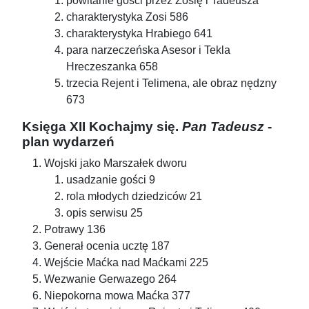
powitanie gości przez Zosię i Tadeusza
charakterystyka Zosi 586
charakterystyka Hrabiego 641
para narzeczeńska Asesor i Tekla
Hreczeszanka 658
trzecia Rejent i Telimena, ale obraz nędzny
673
Księga XII Kochajmy się.
Pan Tadeusz
-
plan wydarzeń
Wojski jako Marszałek dworu
usadzanie gości 9
rola młodych dziedziców 21
opis serwisu 25
Potrawy 136
Generał ocenia ucztę 187
Wejście Maćka nad Maćkami 225
Wezwanie Gerwazego 264
Niepokorna mowa Maćka 377