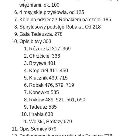
więźniami. ok. 100
4 rosyjskie przysłowia. od 125
Kolejna odsiecz z Robakiem na czele. 185
Spirytusowy podstęp Robaka. Od 218
Gafa Tadeusza. 278
Opis bitwy 303
Rózeczka 317, 369
Chrzciciel 336
Brzytwa 401
Kropiciel 411, 450
Klucznik 439, 715
Robak 476, 579, 719
Konewka 535
Rykow 489, 521, 561, 650
Tadeusz 585
Hrabia 630
Wojski, Protazy 679
Opis Sernicy 679