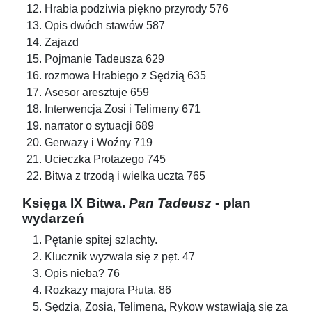
Hrabia podziwia piękno przyrody 576
Opis dwóch stawów 587
Zajazd
Pojmanie Tadeusza 629
rozmowa Hrabiego z Sędzią 635
Asesor aresztuje 659
Interwencja Zosi i Telimeny 671
narrator o sytuacji 689
Gerwazy i Woźny 719
Ucieczka Protazego 745
Bitwa z trzodą i wielka uczta 765
Księga IX Bitwa.
Pan Tadeusz
- plan
wydarzeń
Pętanie spitej szlachty.
Klucznik wyzwala się z pęt. 47
Opis nieba? 76
Rozkazy majora Płuta. 86
Sędzia, Zosia, Telimena, Rykow wstawiają się za