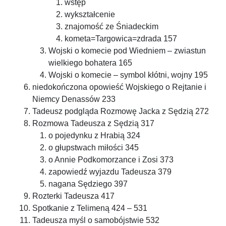
wstęp
wykształcenie
znajomość ze Śniadeckim
kometa=Targowica=zdrada 157
Wojski o komecie pod Wiedniem – zwiastun
wielkiego bohatera 165
Wojski o komecie – symbol kłótni, wojny 195
niedokończona opowieść Wojskiego o Rejtanie i
Niemcy Denassów 233
Tadeusz podgląda Rozmowę Jacka z Sędzią 272
Rozmowa Tadeusza z Sędzią 317
o pojedynku z Hrabią 324
o głupstwach miłości 345
o Annie Podkomorzance i Zosi 373
zapowiedź wyjazdu Tadeusza 379
nagana Sędziego 397
Rozterki Tadeusza 417
Spotkanie z Telimeną 424 – 531
Tadeusza myśl o samobójstwie 532