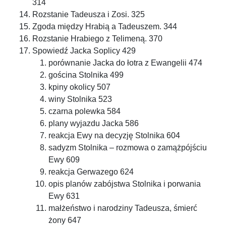
314
Rozstanie Tadeusza i Zosi. 325
Zgoda między Hrabią a Tadeuszem. 344
Rozstanie Hrabiego z Telimeną. 370
Spowiedź Jacka Soplicy 429
porównanie Jacka do łotra z Ewangelii 474
gościna Stolnika 499
kpiny okolicy 507
winy Stolnika 523
czarna polewka 584
plany wyjazdu Jacka 586
reakcja Ewy na decyzję Stolnika 604
sadyzm Stolnika – rozmowa o zamążpójściu
Ewy 609
reakcja Gerwazego 624
opis planów zabójstwa Stolnika i porwania
Ewy 631
małżeństwo i narodziny Tadeusza, śmierć
żony 647