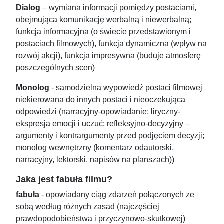
Dialog
– wymiana informacji pomiędzy postaciami,
obejmująca komunikację werbalną i niewerbalną;
funkcja informacyjna (o świecie przedstawionym i
postaciach filmowych), funkcja dynamiczna (wpływ na
rozwój akcji), funkcja impresywna (buduje atmosferę
poszczególnych scen)
Monolog
- samodzielna wypowiedź postaci filmowej
niekierowana do innych postaci i nieoczekująca
odpowiedzi (narracyjny-opowiadanie; liryczny-
ekspresja emocji i uczuć; refleksyjno-decyzyjny –
argumenty i kontrargumenty przed podjęciem decyzji;
monolog wewnętrzny (komentarz odautorski,
narracyjny, lektorski, napisów na planszach))
Jaka jest fabuła filmu?
fabuła
- opowiadany ciąg zdarzeń połączonych ze
sobą według różnych zasad (najczęściej
prawdopodobieństwa i przyczynowo-skutkowej)