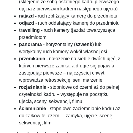
(sklejenie ze sobą ostatniego kadru pierwszego
ujęcia z pierwszym kadrem następnego ujęcia)
najazd -
ruch zbliżający kamerę do przedmiotu
odjazd
- ruch oddalający kamerę do przedmiotu
travelling
- ruch kamery (jazda) towarzysząca
przedmiotom
panorama -
horyzontalny (
szwenk
) lub
wertykalny ruch kamery wokół własnej osi
przenikanie -
nałożenie na siebie dwóch ujęć, z
których pierwsze zanika, a drugie się pojawia
zastępując pierwsze – najczęściej chwyt
wprowadza retrospekcję, sen, marzenie,
rozjaśnianie
- stopniowe od czerni aż do pełnej
czytelności kadru – występuje na początku
ujęcia, sceny, sekwencji, filmu
ściemnianie
- stopniowe zaciemnianie kadru aż
do całkowitej czerni – zamyka, ujęcie, scenę,
sekwencję, film