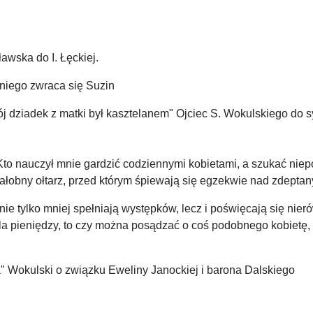
awska do I. Łęckiej.
 niego zwraca się Suzin
j dziadek z matki był kasztelanem" Ojciec S. Wokulskiego do s
 Kto nauczył mnie gardzić codziennymi kobietami, a szukać niep
.. Żałobny ołtarz, przed którym śpiewają się egzekwie nad zdept
nie tylko mniej spełniają występków, lecz i poświęcają się nieró
 dla pieniędzy, to czy można posądzać o coś podobnego kobiet
" Wokulski o związku Eweliny Janockiej i barona Dalskiego