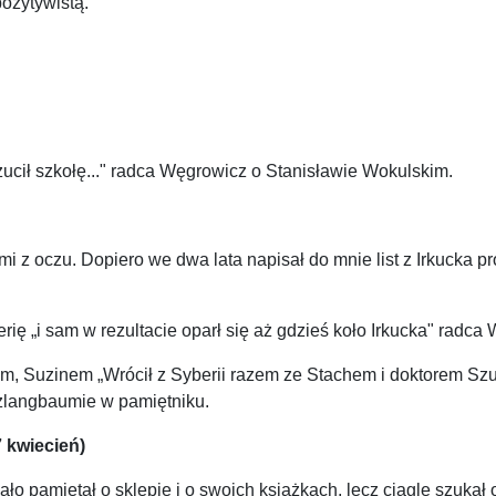
pozytywistą.
zucił szkołę..." radca Węgrowicz o Stanisławie Wokulskim.
 z oczu. Dopiero we dwa lata napisał do mnie list z Irkucka pr
ię „i sam w rezultacie oparł się aż gdzieś koło Irkucka" radc
 Suzinem „Wrócił z Syberii razem ze Stachem i doktorem Szum
Szlangbaumie w pamiętniku.
7 kwiecień)
o pamiętał o sklepie i o swoich książkach, lecz ciągle szukał 