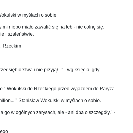
Wokulski w myślach o sobie.
i niebo miało zawalić się na łeb - nie cofnę się,
e i szaleństwie.
I. Rzeckim
dsiębiorstwa i nie przyjął..." - wg księcia, gdy
larnie." Wokulski do Rzeckiego przed wyjazdem do Paryża.
lion... " Stanisław Wokulski w myślach o sobie.
 go w ogólnych zarysach, ale - ani dba o szczegóły." -
iego