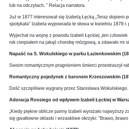
lub na odczytach. " Relacja narratora.
Już w 1877 interesował się Izabelą Łęcką „Teraz dopiero p
spotykała" Izabela wypowiada te słowa w kwietniu 1878 r. 
Wyjechał na wojnę z powodu Izabeli Łęckiej „ten człowiek 
rok cierpiałem na jakąś chorobę mózgową, a zdawało mi si
Napaść na S. Wokulskiego w parku Łazienkowskim (18
Swoim romantycznym pragnieniem śmierci przestraszył ra
Romantyczny pojedynek z baronem Krzeszowskim (187
Dość szczęśliwie wygrany przez Stanisława Wokulskiego.
Adoracja Rossiego od wpływem Izabeli Łęckiej w Warsz
„Kiedy piękne oblicze panny Izabeli wyrażało najwyższy z
się gwałtowne oklaski i wrzaskliwe okrzyki: "Brawo, brawo 