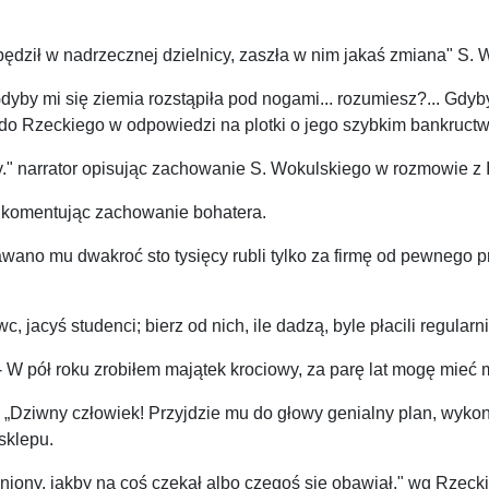
spędził w nadrzecznej dzielnicy, zaszła w nim jakaś zmiana" S. 
y mi się ziemia rozstąpiła pod nogami... rozumiesz?... Gdyby m
 do Rzeckiego w odpowiedzi na plotki o jego szybkim bankructwi
y." narrator opisując zachowanie S. Wokulskiego w rozmowie z 
tor komentując zachowanie bohatera.
ano mu dwakroć sto tysięcy rubli tylko za firmę od pewnego prze
wc, jacyś studenci; bierz od nich, ile dadzą, byle płacili regu
 pół roku zrobiłem majątek krociowy, za parę lat mogę mieć mi
 „Dziwny człowiek! Przyjdzie mu do głowy genialny plan, wykona
sklepu.
żniony, jakby na coś czekał albo czegoś się obawiał." wg Rzeck