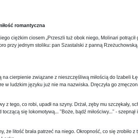
– miłość romantyczna
ego ciężkim ciosem „Przeszli tuż obok niego, Molinari potrącił g
o przy jednym stoliku: pan Szastalski z panną Rzeżuchowską, Mo
a cierpienie związane z nieszczęśliwą miłością do Izabeli Łęck
óre w ludzkim języku już nie ma nazwiska. Dręczyła go zmęczona 
wy z tego, co robi, upadł na szyny. Drżał, zęby mu szczękały, s
 toczącą się lokomotywą... "Boże, bądź miłościwy..." - szepnął 
any, że litość brała patrzeć na niego. Okropność, co się zrobiło