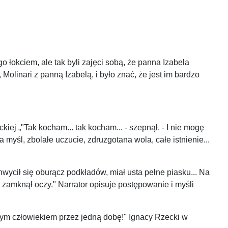
o łokciem, ale tak byli zajęci sobą, że panna Izabela
linari z panną Izabelą, i było znać, że jest im bardzo
iej „"Tak kocham... tak kocham... - szepnął. - I nie mogę
myśl, zbolałe uczucie, zdruzgotana wola, całe istnienie...
chwycił się oburącz podkładów, miał usta pełne piasku... Na
i zamknął oczy." Narrator opisuje postępowanie i myśli
 z tym człowiekiem przez jedną dobę!" Ignacy Rzecki w