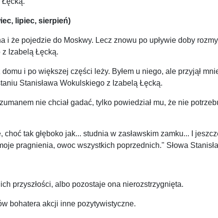
 Łęcką.
c, lipiec, sierpień)
a i że pojedzie do Moskwy. Lecz znowu po upływie doby rozmyśl
 z Izabelą Łęcką.
 domu i po większej części leży. Byłem u niego, ale przyjął mni
taniu Stanisława Wokulskiego z Izabelą Łęcką.
umanem nie chciał gadać, tylko powiedział mu, że nie potrzebu
 choć tak głęboko jak... studnia w zasławskim zamku... I jeszc
to moje pragnienia, owoc wszystkich poprzednich." Słowa Stan
ch przyszłości, albo pozostaje ona nierozstrzygnięta.
w bohatera akcji inne pozytywistyczne.