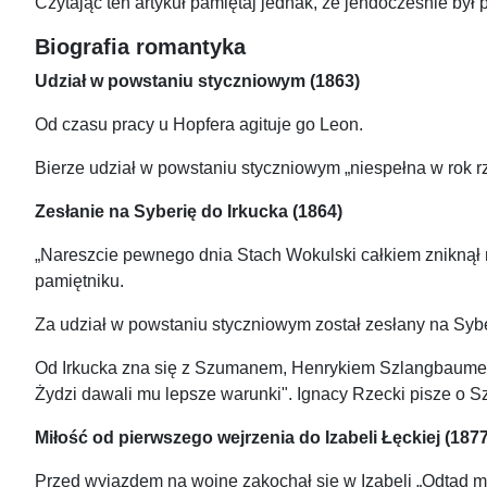
Czytając ten artykuł pamiętaj jednak, że jendocześnie był 
Biografia romantyka
Udział w powstaniu styczniowym (1863)
Od czasu pracy u Hopfera agituje go Leon.
Bierze udział w powstaniu styczniowym „niespełna w rok r
Zesłanie na Syberię do Irkucka (1864)
„Nareszcie pewnego dnia Stach Wokulski całkiem zniknął mi
pamiętniku.
Za udział w powstaniu styczniowym został zesłany na Syber
Od Irkucka zna się z Szumanem, Henrykiem Szlangbaumem,
Żydzi dawali mu lepsze warunki". Ignacy Rzecki pisze o 
Miłość od pierwszego wejrzenia do Izabeli Łęckiej (187
Przed wyjazdem na wojnę zakochał się w Izabeli „Odtąd mał