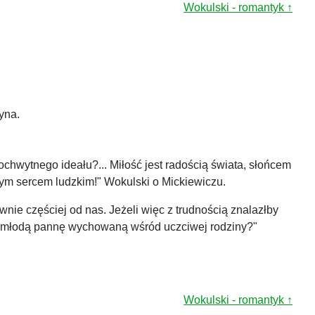
Wokulski - romantyk ↑
yna.
ochwytnego ideału?... Miłość jest radością świata, słońcem
anym sercem ludzkim!" Wokulski o Mickiewiczu.
wnie częściej od nas. Jeżeli więc z trudnością znalazłby
ę, młodą pannę wychowaną wśród uczciwej rodziny?"
Wokulski - romantyk ↑