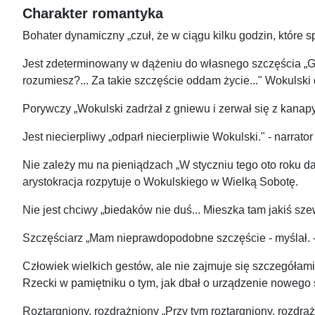
Charakter romantyka
Bohater dynamiczny „czuł, że w ciągu kilku godzin, które 
Jest zdeterminowany w dążeniu do własnego szczęścia „Gdyb
rozumiesz?... Za takie szczęście oddam życie..." Wokulski
Porywczy „Wokulski zadrżał z gniewu i zerwał się z kanap
Jest niecierpliwy „odparł niecierpliwie Wokulski." - narra
Nie zależy mu na pieniądzach „W styczniu tego oto roku daw
arystokracja rozpytuje o Wokulskiego w Wielką Sobotę.
Nie jest chciwy „biedaków nie duś... Mieszka tam jakiś sze
Szczęściarz „Mam nieprawdopodobne szczęście - myślał. - W
Człowiek wielkich gestów, ale nie zajmuje się szczegółami
Rzecki w pamiętniku o tym, jak dbał o urządzenie nowego 
Roztargniony, rozdrażniony „Przy tym roztargniony, rozdra