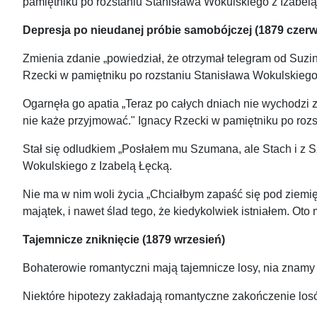
pamiętniku po rozstaniu Stanisława Wokulskiego z Izabelą
Depresja po nieudanej próbie samobójczej (1879 czerwie
Zmienia zdanie „powiedział, że otrzymał telegram od Suzin
Rzecki w pamiętniku po rozstaniu Stanisława Wokulskiego
Ogarnęła go apatia „Teraz po całych dniach nie wychodzi z
nie każe przyjmować." Ignacy Rzecki w pamiętniku po rozs
Stał się odludkiem „Posłałem mu Szumana, ale Stach i z Sz
Wokulskiego z Izabelą Łęcką.
Nie ma w nim woli życia „Chciałbym zapaść się pod ziemię,
majątek, i nawet ślad tego, że kiedykolwiek istniałem. O
Tajemnicze zniknięcie (1879 wrzesień)
Bohaterowie romantyczni mają tajemnicze losy, nia znamy i
Niektóre hipotezy zakładają romantyczne zakończenie losó