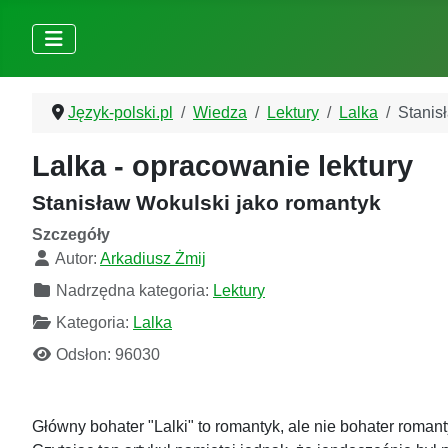
Język-polski.pl
Wiedza
Lektury
Lalka
Stanis
Lalka - opracowanie lektury
Stanisław Wokulski jako romantyk
Szczegóły
Autor:
Arkadiusz Żmij
Nadrzędna kategoria:
Lektury
Kategoria:
Lalka
Odsłon: 96030
Główny bohater "Lalki" to romantyk, ale nie bohater roma