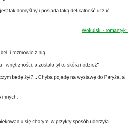
est tak domyślny i posiada taką delikatność uczuć" -
Wokulski - romantyk↑
beli i rozmowie z nią.
 i wnętrzności, a została tylko skóra i odzież"
ł? czym będę żył?... Chyba pojadę na wystawę do Paryża, a
s innych.
opiekowaniu się chorymi w przykry sposób uderzyła