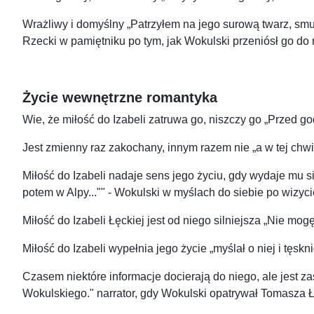
Wrażliwy i domyślny „Patrzyłem na jego surową twarz, smut
Rzecki w pamiętniku po tym, jak Wokulski przeniósł go d
Życie wewnętrzne romantyka
Wie, że miłość do Izabeli zatruwa go, niszczy go „Przed go
Jest zmienny raz zakochany, innym razem nie „a w tej chwili 
Miłość do Izabeli nadaje sens jego życiu, gdy wydaje mu si
potem w Alpy..."" - Wokulski w myślach do siebie po wizycie
Miłość do Izabeli Łęckiej jest od niego silniejsza „Nie mogę 
Miłość do Izabeli wypełnia jego życie „myślał o niej i tęskni
Czasem niektóre informacje docierają do niego, ale jest z
Wokulskiego." narrator, gdy Wokulski opatrywał Tomasza 