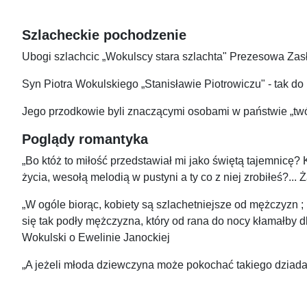
Szlacheckie pochodzenie
Ubogi szlachcic „Wokulscy stara szlachta" Prezesowa Zasł
Syn Piotra Wokulskiego „Stanisławie Piotrowiczu" - tak do
Jego przodkowie byli znaczącymi osobami w państwie „twó
Poglądy romantyka
„Bo któż to miłość przedstawiał mi jako świętą tajemnicę?
życia, wesołą melodią w pustyni a ty co z niej zrobiłeś?.
„W ogóle biorąc, kobiety są szlachetniejsze od mężczyzn ; 
się tak podły mężczyzna, który od rana do nocy kłamałby
Wokulski o Ewelinie Janockiej
„A jeżeli młoda dziewczyna może pokochać takiego dziada