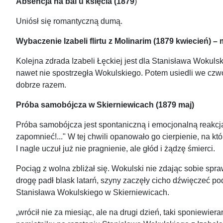
Absencja na bal u księcia (1879
)
Uniósł się romantyczną dumą.
Wybaczenie Izabeli flirtu z Molinarim (1879 kwiecień) 
Kolejna zdrada Izabeli Łęckiej jest dla Stanisława Wokulski
nawet nie spostrzegła Wokulskiego. Potem usiedli we czwor
dobrze razem.
Próba samobójcza w Skierniewicach (1879 maj)
Próba samobójcza jest spontaniczną i emocjonalną reakcją n
zapomnieć!..." W tej chwili opanowało go cierpienie, na kt
I nagle uczuł już nie pragnienie, ale głód i żądzę śmierci.
Pociąg z wolna zbliżał się. Wokulski nie zdając sobie spra
drogę padł blask latarń, szyny zaczęły cicho dźwięczeć pod
Stanisława Wokulskiego w Skierniewicach.
„wrócił nie za miesiąc, ale na drugi dzień, taki sponiewier