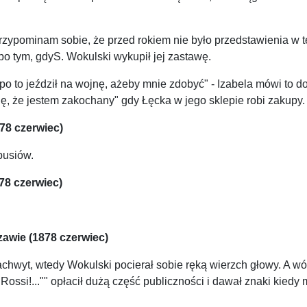
rzypominam sobie, że przed rokiem nie było przedstawienia w tea
po tym, gdyS. Wokulski wykupił jej zastawę.
po to jeździł na wojnę, ażeby mnie zdobyć" - Izabela mówi to d
ę, że jestem zakochany" gdy Łęcka w jego sklepie robi zakupy.
78 czerwiec)
busiów.
8 czerwiec)
awie (1878 czerwiec)
achwyt, wtedy Wokulski pocierał sobie ręką wierzch głowy. A wó
Rossi!..."" opłacił dużą część publiczności i dawał znaki kiedy 