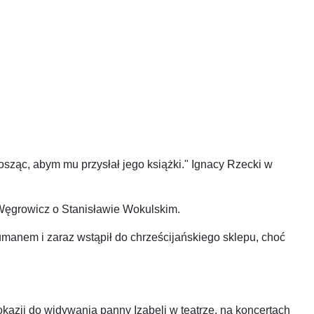
osząc, abym mu przysłał jego książki." Ignacy Rzecki w
a Węgrowicz o Stanisławie Wokulskim.
anem i zaraz wstąpił do chrześcijańskiego sklepu, choć
okazji do widywania panny Izabeli w teatrze, na koncertach