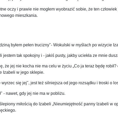
ne oczy i prawie nie mogłem wyobrazić sobie, że ten człowiek j
o nowego mieszkania.
dziną byłem pełen trucizny"- Wokulski w myślach po wizycie Iza
jestem tak spokojny i - jakiś pusty, jakby uciekła ze mnie dusza
ę, że jej nie kocha nie ma celu w życiu „Co ja teraz będę robi
 Izabeli w jego sklepie.
wyrzec się jej", jest też silniejsza od jego rozsądku i troski o lo
ł" - nawet, gdy jej nie ma w pobliżu.
aślepiony miłością do Izabeli „Nieumiejętność panny Izabeli w 
Łęckiego.