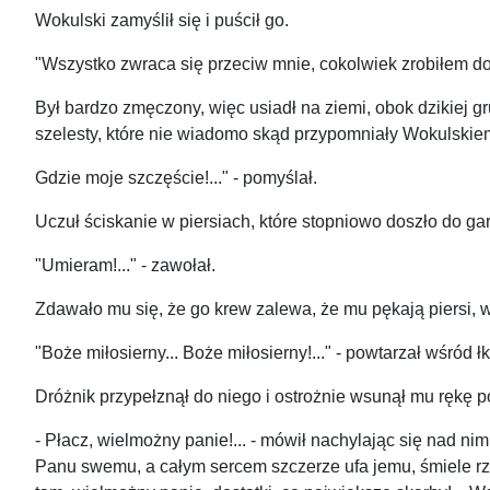
Wokulski zamyślił się i puścił go.
"Wszystko zwraca się przeciw mnie, cokolwiek zrobiłem do
Był bardzo zmęczony, więc usiadł na ziemi, obok dzikiej gr
szelesty, które nie wiadomo skąd przypomniały Wokulskie
Gdzie moje szczęście!..." - pomyślał.
Uczuł ściskanie w piersiach, które stopniowo doszło do gard
"Umieram!..." - zawołał.
Zdawało mu się, że go krew zalewa, że mu pękają piersi, wił
"Boże miłosierny... Boże miłosierny!..." - powtarzał wśród ł
Dróżnik przypełznął do niego i ostrożnie wsunął mu rękę 
- Płacz, wielmożny panie!... - mówił nachylając się nad n
Panu swemu, a całym sercem szczerze ufa jemu, śmiele rze