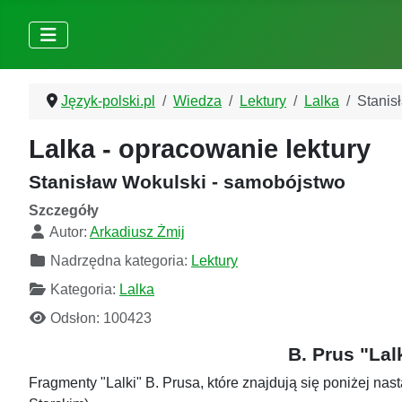
Język-polski.pl
Wiedza
Lektury
Lalka
Stanis
Lalka - opracowanie lektury
Stanisław Wokulski - samobójstwo
Szczegóły
Autor:
Arkadiusz Żmij
Nadrzędna kategoria:
Lektury
Kategoria:
Lalka
Odsłon: 100423
B. Prus "La
Fragmenty "Lalki" B. Prusa, które znajdują się poniżej nas