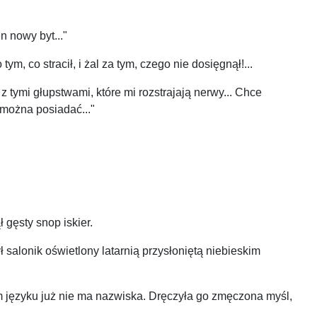
en nowy byt..."
m, co stracił, i żal za tym, czego nie dosięgnął!...
z tymi głupstwami, które mi rozstrajają nerwy... Chce
 można posiadać..."
 gęsty snop iskier.
ł salonik oświetlony latarnią przysłoniętą niebieskim
kim języku już nie ma nazwiska. Dręczyła go zmęczona myśl,