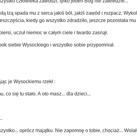
szystko człowieka zawodzi, tylko jeden Bóg nie zawiedzie...
ażdą łzą spada mu z serca jakiś ból, jakiś zawód i rozpacz. Wy
 nieszczęścia, kiedy go wszystko zdradziło, jeszcze pozostała mu 
piersi, uczuł niemoc w całym ciele i twardo zasnął.
ł obok siebie Wysockiego i wszystko sobie przypomniał.
ając je Wysockiemu rzekł :
co się tu stało. A oto masz... dla dzieci...
..
szystko... oprócz majątku. Nie zapomnę o tobie, chociaż... Wolał