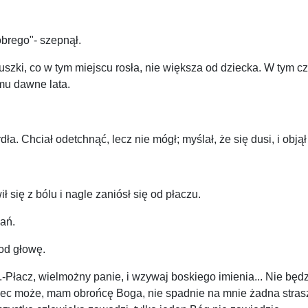
brego"- szepnął.
uszki, co w tym miejscu rosła, nie większa od dziecka. W tym cz
mu dawne lata.
ła. Chciał odetchnąć, lecz nie mógł; myślał, że się dusi, i obj
 się z bólu i nagle zaniósł się od płaczu.
kań.
pod głowę.
im.-Płacz, wielmożny panie, i wzywaj boskiego imienia... Nie bę
c może, mam obrońcę Boga, nie spadnie na mnie żadna straszna