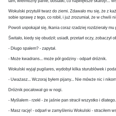
tam, wielmożny panie, dostatki, co największe skarby!... W
Wokulski przytulił twarz do ziemi. Zdawało mu się, że z k
sobie sprawę z tego, co robił, i już zrozumiał, że w chwili
Powoli uspokajał się, łkania coraz rzadziej rozdzierały mu 
Świtało, kiedy się obudził; usiadł, przetarł oczy, zobaczy
- Długo spałem? - zapytał.
- Może kwadrans... może pół godziny - odparł dróżnik.
Wokulski wyjął pugilares, wydobył kilka sturublówek i pod
- Uważasz... Wczoraj byłem pijany... Nie mówże nic i nikomu, 
Dróżnik pocałował go w nogi.
- Myślałem - rzekł - że jaśnie pan stracił wszystko i dlatego.
- Masz rację! - odparł w zamyśleniu Wokulski - straciłem w