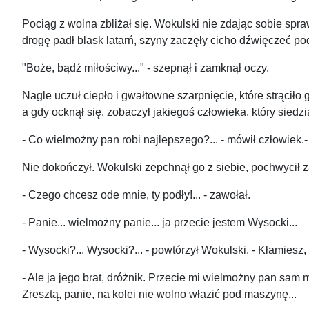
Pociąg z wolna zbliżał się. Wokulski nie zdając sobie spra
drogę padł blask latarń, szyny zaczęły cicho dźwięczeć po
"Boże, bądź miłościwy..." - szepnął i zamknął oczy.
Nagle uczuł ciepło i gwałtowne szarpnięcie, które strąciło 
a gdy ocknął się, zobaczył jakiegoś człowieka, który siedzi
- Co wielmożny pan robi najlepszego?... - mówił człowiek.- K
Nie dokończył. Wokulski zepchnął go z siebie, pochwycił za
- Czego chcesz ode mnie, ty podły!... - zawołał.
- Panie... wielmożny panie... ja przecie jestem Wysocki...
- Wysocki?... Wysocki?... - powtórzył Wokulski. - Kłamiesz
- Ale ja jego brat, dróżnik. Przecie mi wielmożny pan sam 
Zresztą, panie, na kolei nie wolno włazić pod maszynę...