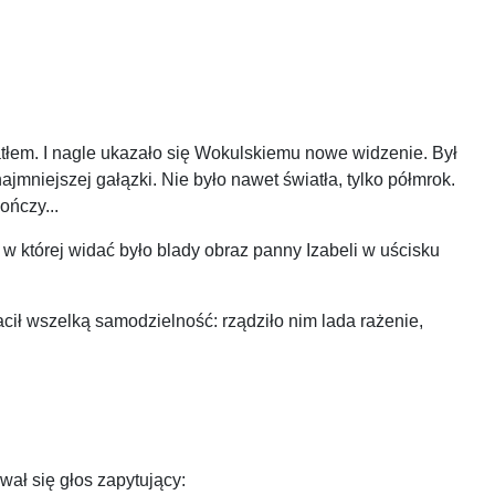
tłem. I nagle ukazało się Wokulskiemu nowe widzenie. Był
jmniejszej gałązki. Nie było nawet światła, tylko półmrok.
ończy...
w której widać było blady obraz panny Izabeli w uścisku
acił wszelką samodzielność: rządziło nim lada rażenie,
wał się głos zapytujący: