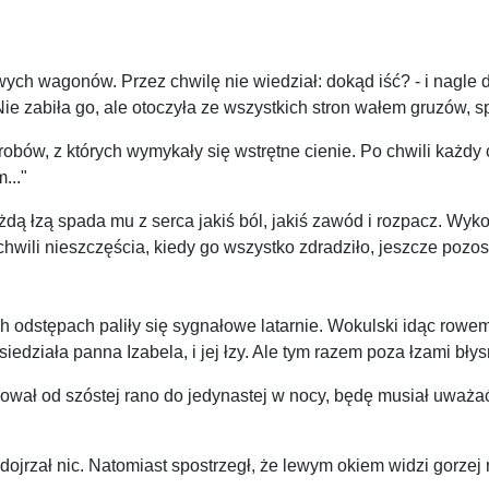
ych wagonów. Przez chwilę nie wiedział: dokąd iść? - i nagle d
ie zabiła go, ale otoczyła ze wszystkich stron wałem gruzów, spo
obów, z których wymykały się wstrętne cienie. Po chwili każdy 
..."
każdą łzą spada mu z serca jakiś ból, jakiś zawód i rozpacz. Wy
 chwili nieszczęścia, kiedy go wszystko zdradziło, jeszcze pozos
h odstępach paliły się sygnałowe latarnie. Wokulski idąc rowem
działa panna Izabela, i jej łzy. Ale tym razem poza łzami błys
acował od szóstej rano do jedynastej w nocy, będę musiał uważa
e dojrzał nic. Natomiast spostrzegł, że lewym okiem widzi gorz