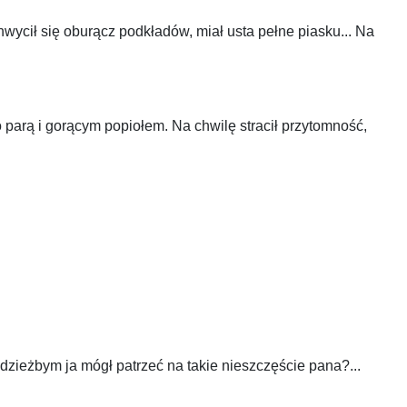
chwycił się oburącz podkładów, miał usta pełne piasku... Na
go parą i gorącym popiołem. Na chwilę stracił przytomność,
 gdzieżbym ja mógł patrzeć na takie nieszczęście pana?...