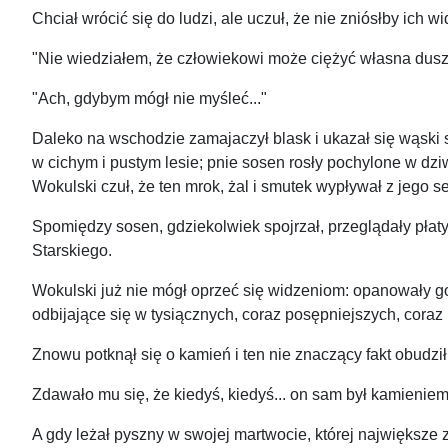
Chciał wrócić się do ludzi, ale uczuł, że nie zniósłby ich
"Nie wiedziałem, że człowiekowi może ciężyć własna dusza
"Ach, gdybym mógł nie myśleć..."
Daleko na wschodzie zamajaczył blask i ukazał się wąski
w cichym i pustym lesie; pnie sosen rosły pochylone w dziw
Wokulski czuł, że ten mrok, żal i smutek wypływał z jego se
Spomiędzy sosen, gdziekolwiek spojrzał, przeglądały płaty
Starskiego.
Wokulski już nie mógł oprzeć się widzeniom: opanowały go, 
odbijające się w tysiącznych, coraz posępniejszych, coraz
Znowu potknął się o kamień i ten nie znaczący fakt obudzi
Zdawało mu się, że kiedyś, kiedyś... on sam był kamienie
A gdy leżał pyszny w swojej martwocie, której największe 