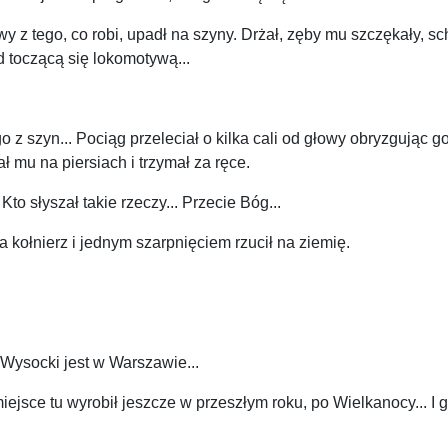
wy z tego, co robi, upadł na szyny. Drżał, zęby mu szczękały, s
d toczącą się lokomotywą...
go z szyn... Pociąg przeleciał o kilka cali od głowy obryzgując 
ał mu na piersiach i trzymał za ręce.
to słyszał takie rzeczy... Przecie Bóg...
 kołnierz i jednym szarpnięciem rzucił na ziemię.
, Wysocki jest w Warszawie...
miejsce tu wyrobił jeszcze w przeszłym roku, po Wielkanocy... I