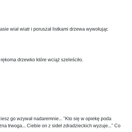
asie wiał wiatr i poruszał listkami drzewa wywołując
ął rękoma drzewko które wciąż szeleściło.
dziesz go wzywał nadaremnie... "Kto się w opiekę poda
 trwoga... Ciebie on z sideł zdradzieckich wyzuje..." Co