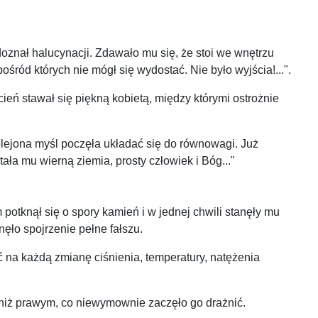
oznał halucynacji. Zdawało mu się, że stoi we wnętrzu
śród których nie mógł się wydostać. Nie było wyjścia!...".
cień stawał się piękną kobietą, między którymi ostrożnie
kolejona myśl poczęła układać się do równowagi. Już
tała mu wierną ziemia, prosty człowiek i Bóg..."
 potknął się o spory kamień i w jednej chwili stanęły mu
nęło spojrzenie pełne fałszu.
ć na każdą zmianę ciśnienia, temperatury, natężenia
ej niż prawym, co niewymownie zaczęło go drażnić.