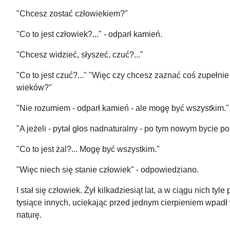
"Chcesz zostać człowiekiem?"
"Co to jest człowiek?..." - odparł kamień.
"Chcesz widzieć, słyszeć, czuć?..."
"Co to jest czuć?..." "Więc czy chcesz zaznać coś zupełni
wieków?"
"Nie rozumiem - odparł kamień - ale mogę być wszystkim."
"A jeżeli - pytał głos nadnaturalny - po tym nowym bycie po
"Co to jest żal?... Mogę być wszystkim."
"Więc niech się stanie człowiek" - odpowiedziano.
I stał się człowiek. Żył kilkadziesiąt lat, a w ciągu nich 
tysiące innych, uciekając przed jednym cierpieniem wpadł w
naturę.