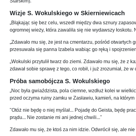
Starskim).
Wizje S. Wokulskiego w Skierniewicach
„Błąkając się bez celu, wszedł między dwa sznury zapasow
ogromnej wieży, która zawaliła się nie wydawszy łoskotu. N
„Zdawało mu się, że jest na cmentarzu, pośród otwartych gr
przesuwała się panna Izabela wabiąc go ręką i spojrzeniem
„Wokulski przytulił twarz do ziemi. Zdawało mu się, że z 
zdawał sobie sprawę z tego, co robił, i już zrozumiał, że w
Próba samobójcza S. Wokulskiego
„Noc była gwiaździsta, pola ciemne, wzdłuż kolei w wielkic
przed oczyma ruiny zamku w Zasławiu, kamień, na którym sie
"Otóż nie będę o niej myślał... Pojadę do Geista, będę pr
prądu... Nie zostanie mi ani jednej chwili..."
Zdawało mu się, że ktoś za nim idzie. Odwrócił się, ale ni