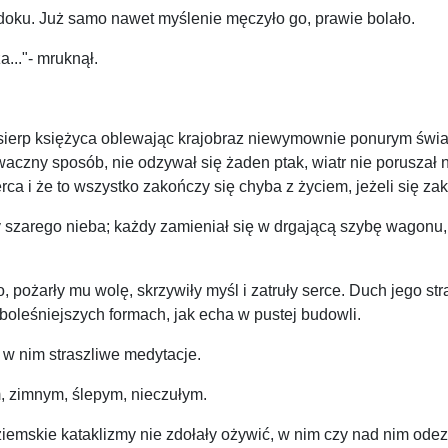
 widoku. Już samo nawet myślenie męczyło go, prawie bolało.
..."- mruknął.
 sierp księżyca oblewając krajobraz niewymownie ponurym świa
aczny sposób, nie odzywał się żaden ptak, wiatr nie poruszał na
rca i że to wszystko zakończy się chyba z życiem, jeżeli się zak
 szarego nieba; każdy zamieniał się w drgającą szybę wagonu, 
pożarły mu wolę, skrzywiły myśl i zatruły serce. Duch jego str
 boleśniejszych formach, jak echa w pustej budowli.
ł w nim straszliwe medytacje.
m, zimnym, ślepym, nieczułym.
ziemskie kataklizmy nie zdołały ożywić, w nim czy nad nim odez