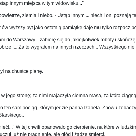
 ustąp innym miejsca w tym widowisku..."
powietrze, ziemia i niebo. - Ustąp innym!... niech i oni poznają t
 ów wyższy byt jako ostatnią pamiątkę daje mu tylko rozpacz po ty
m do Warszawy... zabiorę się do jakiejkolwiek roboty i skończę 
obrze !... Za to wygrałem na innych rzeczach... Wszystkiego nie
zył na chustce pianę.
w jego stronę; za nimi majaczyła ciemna masa, za która ciągnął
est to ten sam pociąg, którym jedzie panna Izabela. Znowu zobaczy
tarskiego..
nieć!..." W tej chwili opanowało go cierpienie, na które w ludz
uczuł już nie pragnienie, ale głód i żądzę śmierci.