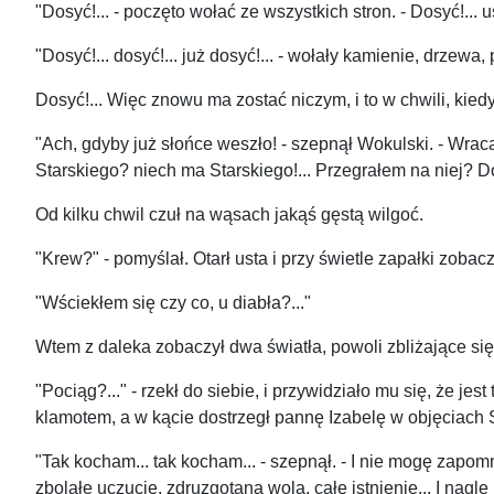
"Dosyć!... - poczęto wołać ze wszystkich stron. - Dosyć!...
"Dosyć!... dosyć!... już dosyć!... - wołały kamienie, drzewa, 
Dosyć!... Więc znowu ma zostać niczym, i to w chwili, kiedy
"Ach, gdyby już słońce weszło! - szepnął Wokulski. - Wraca
Starskiego? niech ma Starskiego!... Przegrałem na niej? D
Od kilku chwil czuł na wąsach jakąś gęstą wilgoć.
"Krew?" - pomyślał. Otarł usta i przy świetle zapałki zobac
"Wściekłem się czy co, u diabła?..."
Wtem z daleka zobaczył dwa światła, powoli zbliżające się 
"Pociąg?..." - rzekł do siebie, i przywidziało mu się, że j
klamotem, a w kącie dostrzegł pannę Izabelę w objęciach S
"Tak kocham... tak kocham... - szepnął. - I nie mogę zapom
zbolałe uczucie, zdruzgotana wola, całe istnienie... I nagle 