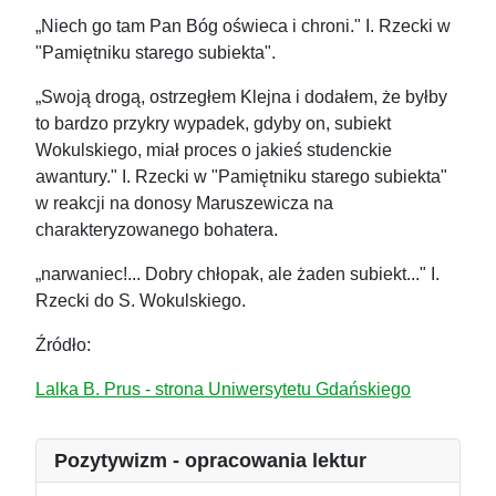
„Niech go tam Pan Bóg oświeca i chroni." I. Rzecki w
"Pamiętniku starego subiekta".
„Swoją drogą, ostrzegłem Klejna i dodałem, że byłby
to bardzo przykry wypadek, gdyby on, subiekt
Wokulskiego, miał proces o jakieś studenckie
awantury." I. Rzecki w "Pamiętniku starego subiekta"
w reakcji na donosy Maruszewicza na
charakteryzowanego bohatera.
„narwaniec!... Dobry chłopak, ale żaden subiekt..." I.
Rzecki do S. Wokulskiego.
Źródło:
Lalka B. Prus - strona Uniwersytetu Gdańskiego
Pozytywizm - opracowania lektur