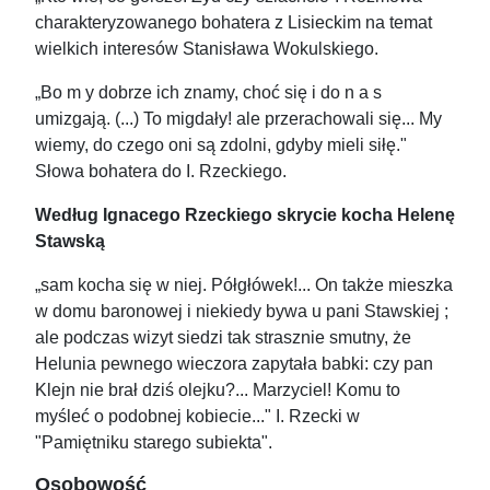
charakteryzowanego bohatera z Lisieckim na temat
wielkich interesów Stanisława Wokulskiego.
„Bo m y dobrze ich znamy, choć się i do n a s
umizgają. (...) To migdały! ale przerachowali się... My
wiemy, do czego oni są zdolni, gdyby mieli siłę."
Słowa bohatera do I. Rzeckiego.
Według Ignacego Rzeckiego skrycie kocha Helenę
Stawską
„sam kocha się w niej. Półgłówek!... On także mieszka
w domu baronowej i niekiedy bywa u pani Stawskiej ;
ale podczas wizyt siedzi tak strasznie smutny, że
Helunia pewnego wieczora zapytała babki: czy pan
Klejn nie brał dziś olejku?... Marzyciel! Komu to
myśleć o podobnej kobiecie..." I. Rzecki w
"Pamiętniku starego subiekta".
Osobowość