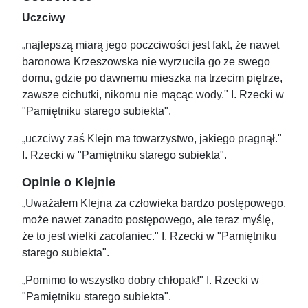
Uczciwy
„najlepszą miarą jego poczciwości jest fakt, że nawet
baronowa Krzeszowska nie wyrzuciła go ze swego
domu, gdzie po dawnemu mieszka na trzecim piętrze,
zawsze cichutki, nikomu nie mącąc wody." I. Rzecki w
"Pamiętniku starego subiekta".
„uczciwy zaś Klejn ma towarzystwo, jakiego pragnął."
I. Rzecki w "Pamiętniku starego subiekta".
Opinie o Klejnie
„Uważałem Klejna za człowieka bardzo postępowego,
może nawet zanadto postępowego, ale teraz myślę,
że to jest wielki zacofaniec." I. Rzecki w "Pamiętniku
starego subiekta".
„Pomimo to wszystko dobry chłopak!" I. Rzecki w
"Pamiętniku starego subiekta".