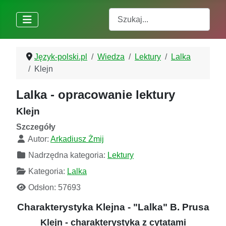
Szukaj
Język-polski.pl
Wiedza
Lektury
Lalka
Klejn
Lalka - opracowanie lektury
Klejn
Szczegóły
Autor:
Arkadiusz Żmij
Nadrzędna kategoria:
Lektury
Kategoria:
Lalka
Odsłon: 57693
Charakterystyka Klejna - "Lalka" B. Prusa
Klejn - charakterystyka z cytatami