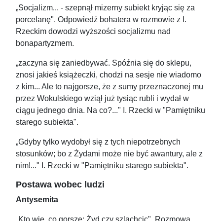
„Socjalizm... - szepnął mizerny subiekt kryjąc się za
porcelanę". Odpowiedź bohatera w rozmowie z I.
Rzeckim dowodzi wyższości socjalizmu nad
bonapartyzmem.
„zaczyna się zaniedbywać. Spóźnia się do sklepu,
znosi jakieś książeczki, chodzi na sesje nie wiadomo
z kim... Ale to najgorsze, że z sumy przeznaczonej mu
przez Wokulskiego wziął już tysiąc rubli i wydał w
ciągu jednego dnia. Na co?..." I. Rzecki w "Pamiętniku
starego subiekta".
„Gdyby tylko wydobył się z tych niepotrzebnych
stosunków; bo z Żydami może nie być awantury, ale z
nim!..." I. Rzecki w "Pamiętniku starego subiekta".
Postawa wobec ludzi
Antysemita
„Kto wie, co gorsze: Żyd czy szlachcic". Rozmowa