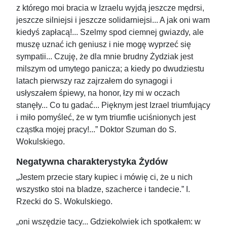
z którego moi bracia w Izraelu wyjdą jeszcze mędrsi,
jeszcze silniejsi i jeszcze solidarniejsi... A jak oni wam
kiedyś zapłacą!... Szelmy spod ciemnej gwiazdy, ale
muszę uznać ich geniusz i nie mogę wyprzeć się
sympatii... Czuję, że dla mnie brudny Żydziak jest
milszym od umytego panicza; a kiedy po dwudziestu
latach pierwszy raz zajrzałem do synagogi i
usłyszałem śpiewy, na honor, łzy mi w oczach
stanęły... Co tu gadać... Pięknym jest Izrael triumfujący
i miło pomyśleć, że w tym triumfie uciśnionych jest
cząstka mojej pracy!...” Doktor Szuman do S.
Wokulskiego.
Negatywna charakterystyka Żydów
„Jestem przecie stary kupiec i mówię ci, że u nich
wszystko stoi na bladze, szacherce i tandecie.” I.
Rzecki do S. Wokulskiego.
„oni wszędzie tacy... Gdziekolwiek ich spotkałem: w