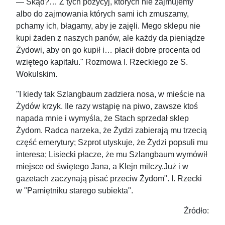
— Skąd?… Z tych pozycyj, których nie zajmujemy
albo do zajmowania których sami ich zmuszamy,
pchamy ich, błagamy, aby je zajęli. Mego sklepu nie
kupi żaden z naszych panów, ale każdy da pieniądze
Żydowi, aby on go kupił i… płacił dobre procenta od
wziętego kapitału." Rozmowa I. Rzeckiego ze S.
Wokulskim.
"I kiedy tak Szlangbaum zadziera nosa, w mieście na
Żydów krzyk. Ile razy wstąpię na piwo, zawsze ktoś
napada mnie i wymyśla, że Stach sprzedał sklep
Żydom. Radca narzeka, że Żydzi zabierają mu trzecią
część emerytury; Szprot utyskuje, że Żydzi popsuli mu
interesa; Lisiecki płacze, że mu Szlangbaum wymówił
miejsce od świętego Jana, a Klejn milczy.Już i w
gazetach zaczynają pisać przeciw Żydom". I. Rzecki
w "Pamiętniku starego subiekta".
Źródło: