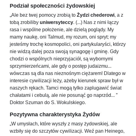
Podział społeczności żydowskiej
„Ale bez twej pomocy zrobią to
Żydzi chederowi
, a z
tobą zrobiliby
uniwersyteccy
. (...) Nas z nimi łączy
rasa i wspólne położenie, ale dzielą poglądy. My
mamy naukę, oni Talmud, my rozum, oni spryt; my
jesteśmy trochę kosmopolici, oni partykularyści, którzy
nie widzą dalej poza swoją synagogę i gminę. Gdy
chodzi o wspólnych nieprzyjaciół, są wybornymi
sprzymierzeńcami, ale gdy o postęp judaizmu...
wówczas są dla nas nieznośnym ciężarem! Dlatego w
interesie cywilizacji leży, ażeby kierunek spraw był w
naszych rękach. Tamci mogą tylko zaplugawić świat
chałatami i cebulą, ale nie posunąć go naprzód... ”
Doktor Szuman do S. Wokulskiego.
Pozytywna charakterystyka Żydów
„W umysłach, które wyszły z masy żydowskiej, ale
wzbiły się do szczytów cywilizacji. Weź pan Heinego,