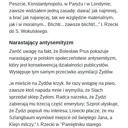
Peszcie, Konstantynopolu, w Paryżu i w Londynie,
zawsze widziałem jedną zasadę: dawać jak najmniej,
a brać jak najwięcej, tak we względzie materialnym,
jak i w moralnym... Blichtr... zawsze blichtr!...” I. Rzecki
do S. Wokulskiego.
Narastający antysemityzm
Zwróć uwagę na fakt, że Bolesław Prus pokazuje
narastający w polskim społeczeństwie antysemityzm,
który jest konsekwencją działalności publicystów.
Występuje tym samym przeciwko asymilacji Żydów.
„w mieście na Żydów krzyk. Ile razy wstąpię na piwo,
zawsze ktoś napada mnie i wymyśla, że Stach
sprzedał sklep Żydom. Radca narzeka, że Żydzi
zabierają mu trzecią część emerytury; Szprot utyskuje,
że Żydzi popsuli mu interesa; Lisiecki płacze, że mu
Szlangbaum wymówił miejsce od świętego Jana, a
Klejn milczy.” I. Rzecki w "Pamiętniku starego