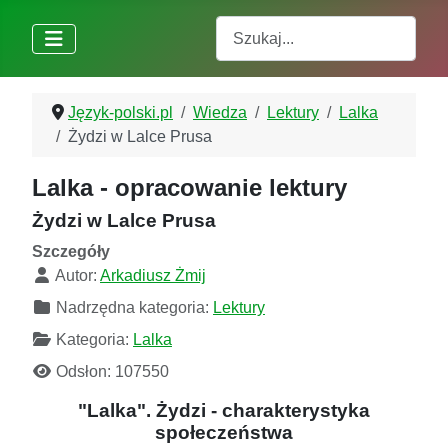
Szukaj
Język-polski.pl
Wiedza
Lektury
Lalka
Żydzi w Lalce Prusa
Lalka - opracowanie lektury
Żydzi w Lalce Prusa
Szczegóły
Autor:
Arkadiusz Żmij
Nadrzędna kategoria:
Lektury
Kategoria:
Lalka
Odsłon: 107550
"Lalka". Żydzi - charakterystyka
społeczeństwa