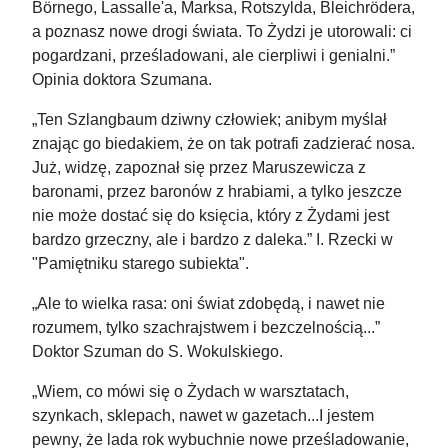
Börnego, Lassalle'a, Marksa, Rotszylda, Bleichrödera,
a poznasz nowe drogi świata. To Żydzi je utorowali: ci
pogardzani, prześladowani, ale cierpliwi i genialni.”
Opinia doktora Szumana.
„Ten Szlangbaum dziwny człowiek; anibym myślał
znając go biedakiem, że on tak potrafi zadzierać nosa.
Już, widzę, zapoznał się przez Maruszewicza z
baronami, przez baronów z hrabiami, a tylko jeszcze
nie może dostać się do księcia, który z Żydami jest
bardzo grzeczny, ale i bardzo z daleka.” I. Rzecki w
"Pamiętniku starego subiekta".
„Ale to wielka rasa: oni świat zdobędą, i nawet nie
rozumem, tylko szachrajstwem i bezczelnością...”
Doktor Szuman do S. Wokulskiego.
„Wiem, co mówi się o Żydach w warsztatach,
szynkach, sklepach, nawet w gazetach...I jestem
pewny, że lada rok wybuchnie nowe prześladowanie,