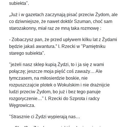
subiekta".
„Już i w gazetach zaczynają pisać przeciw Żydom, ale
co dziwniejsze, że nawet doktór Szuman, choć sam
starozakonny, miał raz ze mną taka rozmowę :
- Zobaczysz pan, że przed upływem kilku lat z Żydami
będzie jakaś awantura.” I. Rzecki w "Pamiętniku
starego subiekta".
"jeżeli nasz sklep kupią Żydzi, to i ja się z wami
połączę; jeszcze moja pięść coś zaważy… Ale
tymczasem, na miłosierdzie boskie, nie
rozpuszczajcie plotek o Wokulskim i nie drażnijcie
ludzi przeciw Żydom, bo już i bez tego panuje
rozgoryczenie…" I. Rzecki do Szprota i radcy
Węgrowicza.
"Strasznie ci Żydzi wypierają nas…