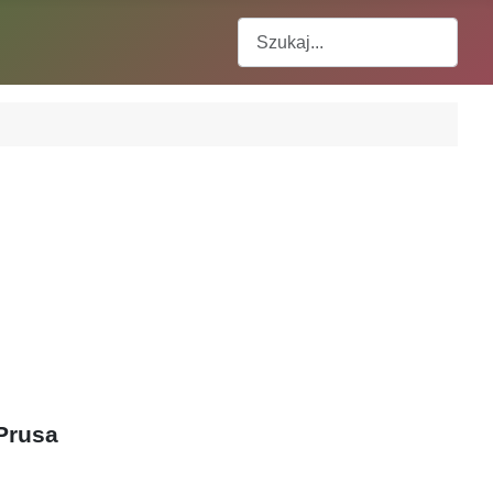
Szukaj
 Prusa