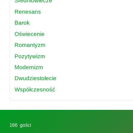
Średniowiecze
Renesans
Barok
Oświecenie
Romantyzm
Pozytywizm
Modernizm
Dwudziestolecie
Współczesność
166 gości