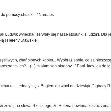
do pomocy chustki...” Narrator.
 Ludwik wyjechał, zerwały się nasze stosunki z ludźmi. Dla je
ą i Heleny Stawskiej.
zęśliwych, zhańbionych kobiet... Wyobraź sobie, co za nieszczęśc
t aresztanckich?... (...) miałam sen okropny...” Pani Jadwiga do
ucharka, i jednały się z Bogiem do wpół do dziesiątej” Ignacy R
siewiczowej na słowa Rzeckiego, że Helena powinna zostać żoną