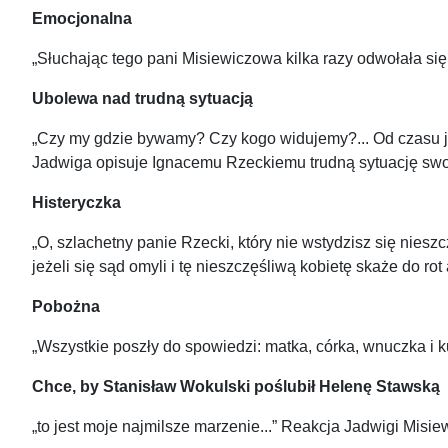
Emocjonalna
„Słuchając tego pani Misiewiczowa kilka razy odwołała się 
Ubolewa nad trudną sytuacją
„Czy my gdzie bywamy? Czy kogo widujemy?... Od czasu jak
Jadwiga opisuje Ignacemu Rzeckiemu trudną sytuację swoj
Histeryczka
„O, szlachetny panie Rzecki, który nie wstydzisz się nieszc
jeżeli się sąd omyli i tę nieszczęśliwą kobietę skaże do ro
Pobożna
„Wszystkie poszły do spowiedzi: matka, córka, wnuczka i k
Chce, by Stanisław Wokulski poślubił Helenę Stawską
„to jest moje najmilsze marzenie...” Reakcja Jadwigi Mi