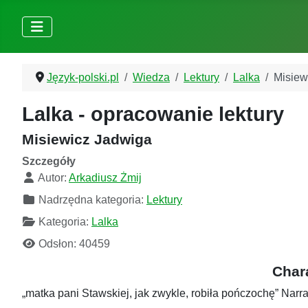
Język-polski.pl
Wiedza
Lektury
Lalka
Misiew
Lalka - opracowanie lektury
Misiewicz Jadwiga
Szczegóły
Autor:
Arkadiusz Żmij
Nadrzędna kategoria:
Lektury
Kategoria:
Lalka
Odsłon: 40459
Chara
„matka pani Stawskiej, jak zwykle, robiła pończochę” Narra