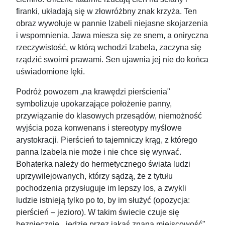
firanki, układają się w złowróżbny znak krzyża. Ten
obraz wywołuje w pannie Izabeli niejasne skojarzenia
i wspomnienia. Jawa miesza się ze snem, a oniryczna
rzeczywistość, w którą wchodzi Izabela, zaczyna się
rządzić swoimi prawami. Sen ujawnia jej nie do końca
uświadomione lęki.
Podróż powozem „na krawędzi pierścienia"
symbolizuje upokarzające położenie panny,
przywiązanie do klasowych przesądów, niemożność
wyjścia poza konwenans i stereotypy myślowe
arystokracji. Pierścień to tajemniczy krąg, z którego
panna Izabela nie może i nie chce się wyrwać.
Bohaterka należy do hermetycznego świata ludzi
uprzywilejowanych, którzy sądzą, że z tytułu
pochodzenia przysługuje im lepszy los, a zwykli
ludzie istnieją tylko po to, by im służyć (opozycja:
pierścień – jezioro). W takim świecie czuje się
bezpiecznie, „jedzie przez jakąś znaną miejscowość".