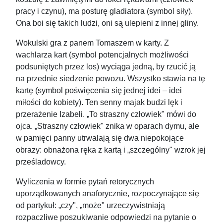
pracy i czynu), ma posturę gladiatora (symbol siły).
Ona boi się takich ludzi, oni są ulepieni z innej gliny.
Wokulski gra z panem Tomaszem w karty. Z
wachlarza kart (symbol potencjalnych możliwości
podsuniętych przez los) wyciąga jedną, by rzucić ją
na przednie siedzenie powozu. Wszystko stawia na tę
kartę (symbol poświęcenia się jednej idei – idei
miłości do kobiety). Ten senny majak budzi lęk i
przerażenie Izabeli. „To straszny człowiek" mówi do
ojca. „Straszny człowiek" znika w oparach dymu, ale
w pamięci panny utrwalają się dwa niepokojące
obrazy: obnażona ręka z kartą i „szczególny" wzrok jej
prześladowcy.
Wyliczenia w formie pytań retorycznych
uporządkowanych anaforycznie, rozpoczynające się
od partykuł: „czy", „może" urzeczywistniają
rozpaczliwe poszukiwanie odpowiedzi na pytanie o