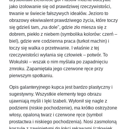
jako izolowanie się od prawdziwej rzeczywistości,
trwanie w świecie fałszywych ideałów. Jezioro to
obrazowy ekwiwalent prawdziwego życia, które toczy
się gdzieś tam, „na dole", gdzie zło miesza się z
dobrem, piekło z niebem (symbolika kolorów: czerń –
biel), gdzie wre codzienna praca (turkot machin) i
toczy się walka o przetrwanie. I właśnie z tej
rzeczywistości wyłania się człowiek – potwór. To
Wokulski – wszak o nim myślała po zapadnięciu
zmroku. Zapamiętała jego czerwone ręce przy
pierwszym spotkaniu.
Opis galanteryjnego kupca jest bardzo plastyczny i
sugestywny. Wszystkie elementy tego obrazu
ujawniają myśli i lęki Izabeli. Wyłonił się nagle z
podziemi (niskie pochodzenie), ma krótko ostrzyżone
włosy, opaloną twarz i czerwone ręce (symbol
prostactwa i niskiego pochodzenia). Nosi zasmoloną
koszulę z zawiniętymi do łokci rękawami (człowiek