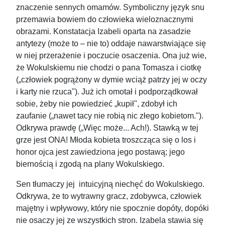
znaczenie sennych omamów. Symboliczny język snu
przemawia bowiem do człowieka wieloznacznymi
obrazami. Konstatacja Izabeli oparta na zasadzie
antytezy (może to – nie to) oddaje nawarstwiające się
w niej przerażenie i poczucie osaczenia. Ona już wie,
że Wokulskiemu nie chodzi o pana Tomasza i ciotkę
(„człowiek pogrążony w dymie wciąż patrzy jej w oczy
i karty nie rzuca"). Już ich omotał i podporządkował
sobie, żeby nie powiedzieć „kupił", zdobył ich
zaufanie („nawet tacy nie robią nic złego kobietom.").
Odkrywa prawdę („Więc może... Ach!). Stawką w tej
grze jest ONA! Młoda kobieta troszcząca się o los i
honor ojca jest zawiedziona jego postawą; jego
biernością i zgodą na plany Wokulskiego.
Sen tłumaczy jej intuicyjną niechęć do Wokulskiego.
Odkrywa, że to wytrawny gracz, zdobywca, człowiek
majętny i wpływowy, który nie spocznie dopóty, dopóki
nie osaczy jej ze wszystkich stron. Izabela stawia się