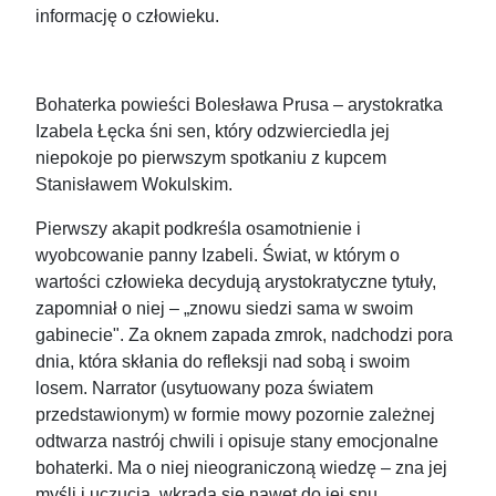
informację o człowieku.
Bohaterka powieści Bolesława Prusa – arystokratka
Izabela Łęcka śni sen, który odzwierciedla jej
niepokoje po pierwszym spotkaniu z kupcem
Stanisławem Wokulskim.
Pierwszy akapit podkreśla osamotnienie i
wyobcowanie panny Izabeli. Świat, w którym o
wartości człowieka decydują arystokratyczne tytuły,
zapomniał o niej – „znowu siedzi sama w swoim
gabinecie". Za oknem zapada zmrok, nadchodzi pora
dnia, która skłania do refleksji nad sobą i swoim
losem. Narrator (usytuowany poza światem
przedstawionym) w formie mowy pozornie zależnej
odtwarza nastrój chwili i opisuje stany emocjonalne
bohaterki. Ma o niej nieograniczoną wiedzę – zna jej
myśli i uczucia, wkrada się nawet do jej snu.