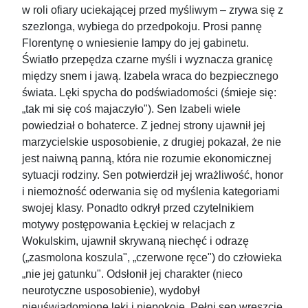
w roli ofiary uciekającej przed myśliwym – zrywa się z
szezlonga, wybiega do przedpokoju. Prosi pannę
Florentynę o wniesienie lampy do jej gabinetu.
Światło przepędza czarne myśli i wyznacza granicę
między snem i jawą. Izabela wraca do bezpiecznego
świata. Lęki spycha do podświadomości (śmieje się:
„tak mi się coś majaczyło"). Sen Izabeli wiele
powiedział o bohaterce. Z jednej strony ujawnił jej
marzycielskie usposobienie, z drugiej pokazał, że nie
jest naiwną panną, która nie rozumie ekonomicznej
sytuacji rodziny. Sen potwierdził jej wrażliwość, honor
i niemożność oderwania się od myślenia kategoriami
swojej klasy. Ponadto odkrył przed czytelnikiem
motywy postępowania Łęckiej w relacjach z
Wokulskim, ujawnił skrywaną niechęć i odrazę
(„zasmolona koszula", „czerwone ręce") do człowieka
„nie jej gatunku". Odsłonił jej charakter (nieco
neurotyczne usposobienie), wydobył
nieuświadomione lęki i niepokoje. Pełni sen wreszcie