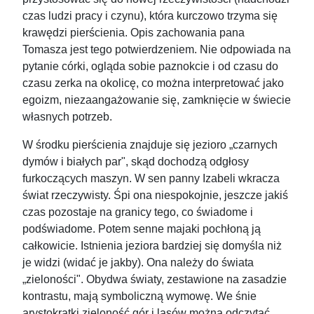
czas ludzi pracy i czynu), która kurczowo trzyma się
krawędzi pierścienia. Opis zachowania pana
Tomasza jest tego potwierdzeniem. Nie odpowiada na
pytanie córki, ogląda sobie paznokcie i od czasu do
czasu zerka na okolicę, co można interpretować jako
egoizm, niezaangażowanie się, zamknięcie w świecie
własnych potrzeb.
W środku pierścienia znajduje się jezioro „czarnych
dymów i białych par", skąd dochodzą odgłosy
furkoczących maszyn. W sen panny Izabeli wkracza
świat rzeczywisty. Śpi ona niespokojnie, jeszcze jakiś
czas pozostaje na granicy tego, co świadome i
podświadome. Potem senne majaki pochłoną ją
całkowicie. Istnienia jeziora bardziej się domyśla niż
je widzi (widać je jakby). Ona należy do świata
„zieloności". Obydwa światy, zestawione na zasadzie
kontrastu, mają symboliczną wymowę. We śnie
arystokratki zieloność gór i lasów można odczytać