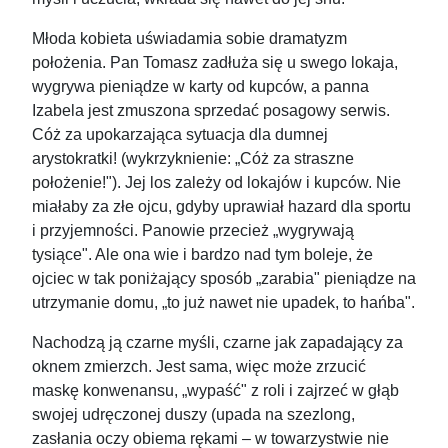
Młoda kobieta uświadamia sobie dramatyzm
położenia. Pan Tomasz zadłuża się u swego lokaja,
wygrywa pieniądze w karty od kupców, a panna
Izabela jest zmuszona sprzedać posagowy serwis.
Cóż za upokarzająca sytuacja dla dumnej
arystokratki! (wykrzyknienie: „Cóż za straszne
położenie!"). Jej los zależy od lokajów i kupców. Nie
miałaby za złe ojcu, gdyby uprawiał hazard dla sportu
i przyjemności. Panowie przecież „wygrywają
tysiące". Ale ona wie i bardzo nad tym boleje, że
ojciec w tak poniżający sposób „zarabia" pieniądze na
utrzymanie domu, „to już nawet nie upadek, to hańba".
Nachodzą ją czarne myśli, czarne jak zapadający za
oknem zmierzch. Jest sama, więc może zrzucić
maskę konwenansu, „wypaść" z roli i zajrzeć w głąb
swojej udręczonej duszy (upada na szezlong,
zasłania oczy obiema rękami – w towarzystwie nie