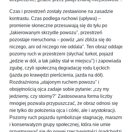
Czas i przestrzeń zostały zestawione na zasadzie
kontrastu. Czas podlega ruchowi (upływa) –
promienie słoneczne przesuwają się do tyłu po
„lakierowanym skrzydle powozu", przestrzeń
pozostaje nieruchoma – powóz „ani zbliża się do
niczego, ani od niczego nie oddala". Ten obraz oddaje
pozorny ruch w przestrzeni (słychać turkot, pojazd
„jedzie w dół, a tak jakby stał w miejscu") i zapowiada
zgubę, czyli społeczną degradację rodu Łęckich
(jazda po krawędzi pierścienia, jazda na dół).
Rozdrażniona „utajonym ruchem powozu" i
obojętnością ojca zadaje sobie pytanie: „czy my
jedziemy, czy stoimy?" Zastosowana forma liczby
mnogiej pozwala przypuszczać, że obraz odnosi się
nie tylko do położenia ojca i córki, ale i arystokracji.
Pozorny ruch pojazdu symbolizuje stagnację, marazm
i konserwatyzm grupy społecznej, która nie umie
przystosować się do nowej rzeczywistości (nadchodzi