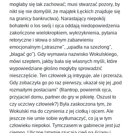
mogłaby się tak zachować; musi stwarzać pozory, by
nikt się nie domyślił, że majątek Łęckich znajduje się
na granicy bankructwa). Narastający niepokój
bohaterki o los swój i ojca oddają niedopowiedzenia
zakończone wielokropkiem, wykrzyknienia, pytania
retoryczne i słowa o silnym zabarwieniu
emocjonalnym („straszne", „upadła na szezlong",
„błagać go"). Gdy wymawia nazwisko Wokulskiego,
mówi szeptem, jakby bała się własnych myśli, które
wypowiedziane głośno mogłyby sprowadzić
nieszczęście. Ten człowiek ją intryguje, ale i przeraża.
Gdy zobaczyła go po raz pierwszy, ukazał się jej „pod
rozmaitymi postaciami" (filantrop, powiernik ojca,
przyjaciel domu, partner do gry w pikietę. Oszust to
czy uczciwy człowiek?) Była zaskoczona tym, że
Wokulski ma do czynienia z jej ciotką i ojcem. Ale
jeszcze nie umie sobie wytłumaczyć, co ją w tym
człowieku niepokoi. Tymczasem w gabinecie jest już
ciemno. Uliczne latarnie rzucają cień na ściany i