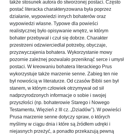
także stosunek autora do stworzonej postaci. Często
postać literacka charakteryzowana była poprzez
działanie, wypowiedzi innych bohaterów oraz
wypowiedzi własne. Typowe dla powieści
realistycznej było opisywanie wnętrz, w którym
bohater przebywał i czuł się dobrze. Charakter
przestrzeni odzwierciedlał potrzeby, obyczaje,
przyzwyczajenia bohatera. Wykorzystanie mowy
pozornie zależnej pozwalało przeniknąć serce i umysł
postaci. W kreowaniu bohatera literackiego Prus
wykorzystuje także marzenie senne. Zabieg ten nie
był nowością w literaturze. Od czasów Biblii sen był
stanem, w którym człowiek otrzymywał od sił
nadprzyrodzonych informacje o sobie i swojej
przyszłości (np. bohaterowie Starego i Nowego
Testamentu, Więzień z III cz. „Dziadów"). W powieści
Prusa marzenie senne dotyczy spraw, o których
myślimy w ciągu dnia i które są źródłem udręki i
niejasnych przeżyć, a ponadto przekazują pewną