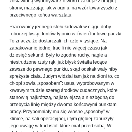
zostawioną wydobywał z otworu i zaklejał z drugiej
strony, maczając lak w ogniu, na wzór towarzyszki z
przeciwnego końca warsztatu.
Pracownicy jednego stołu ładowali w ciągu doby
roboczej tysiąc funtów tytoniu w ćwierćfuntowe paczki.
To znaczy, że dostarczali ich cztery tysiące. Na
zapakowanie jednej tracili nie więcej czasu jak
dziesięć sekund. Były to zgodne ruchy, nagłe a
niestrudzone rzuty rąk, jak błysk światła lecące
zawsze do pewnego punktu, skąd odskakiwały niby
sprężyste ciała. Judym widział tam jak na dłoni to, co
chłopi zowią „sposobem": usus, wypróbowanym w
krwawym trudzie szereg środków cudacznych, które
stanowią najkrótszą, najłatwiejszą a niezbędną do
przebycia linię między dwoma końcowymi punktami
pracy. Przypomniały mu się własne „sposoby" w
klinice, na sali operacyjnej, i tym głębiej zanurzyły
jego uwagę w trud istot, które miał przed sobą. W