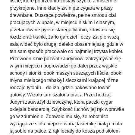
liście, które poprzednio zostały szybko a misternie
przykrojone. Inne kładły zwinięte cygara w prasy
drewniane. Duszące powietrze, pełne smrodu ciał
pracujących w upale, w miejscu niskim i ciasnym,
przeładowane pyłem starego tytoniu, zdawało się
rozdzierać tkanki, żarło gardziel i oczy. Za pierwszą
salą widać było drugą, daleko obszerniejszą, gdzie w
ten sam sposób pracowało co najmniej trzysta kobiet.
Przewodnik nie pozwolił Judymowi zatrzymywać się
w tym miejscu i poprowadził go dalej przez wąskie
schody i sionki, obok maszyn suszących liście, obok
młyna mielącego tabakę i sieczkarni krającej różne
rodzaje tytoniu – do izb, gdzie pakowano towar
gotowy. Wrzała tam szalona praca Przechodząc
Judym zauważył dziewczynę, która paczki cygar
oklejała banderolą. Szybkość ruchów jej rąk wprawiła
go w zdumienie. Zdawało mu się, że robotnica
wyciąga ze stołu nieprzerwaną tasiemkę białą i mota
ją sobie na palce. Z rąk leciały do kosza pod stołem