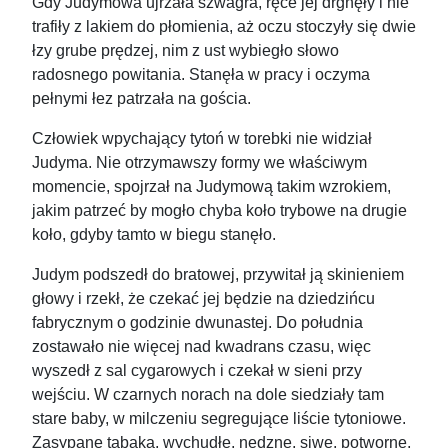
Gdy Judymowa ujrzała szwagra, ręce jej drgnęły i nie
trafiły z lakiem do płomienia, aż oczu stoczyły się dwie
łzy grube prędzej, nim z ust wybiegło słowo
radosnego powitania. Stanęła w pracy i oczyma
pełnymi łez patrzała na gościa.
Człowiek wpychający tytoń w torebki nie widział
Judyma. Nie otrzymawszy formy we właściwym
momencie, spojrzał na Judymową takim wzrokiem,
jakim patrzeć by mogło chyba koło trybowe na drugie
koło, gdyby tamto w biegu stanęło.
Judym podszedł do bratowej, przywitał ją skinieniem
głowy i rzekł, że czekać jej będzie na dziedzińcu
fabrycznym o godzinie dwunastej. Do południa
zostawało nie więcej nad kwadrans czasu, więc
wyszedł z sal cygarowych i czekał w sieni przy
wejściu. W czarnych norach na dole siedziały tam
stare baby, w milczeniu segregujące liście tytoniowe.
Zasypane tabaką, wychudłe, nędzne, siwe, potworne,