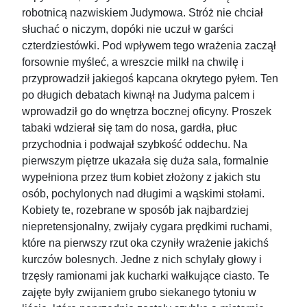
robotnicą nazwiskiem Judymowa. Stróż nie chciał
słuchać o niczym, dopóki nie uczuł w garści
czterdziestówki. Pod wpływem tego wrażenia zaczął
forsownie myśleć, a wreszcie milkł na chwilę i
przyprowadził jakiegoś kapcana okrytego pyłem. Ten
po długich debatach kiwnął na Judyma palcem i
wprowadził go do wnętrza bocznej oficyny. Proszek
tabaki wdzierał się tam do nosa, gardła, płuc
przychodnia i podwajał szybkość oddechu. Na
pierwszym piętrze ukazała się duża sala, formalnie
wypełniona przez tłum kobiet złożony z jakich stu
osób, pochylonych nad długimi a wąskimi stołami.
Kobiety te, rozebrane w sposób jak najbardziej
niepretensjonalny, zwijały cygara prędkimi ruchami,
które na pierwszy rzut oka czyniły wrażenie jakichś
kurczów bolesnych. Jedne z nich schylały głowy i
trzęsły ramionami jak kucharki wałkujące ciasto. Te
zajęte były zwijaniem grubo siekanego tytoniu w