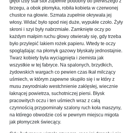
głębi izby stał stół zupełnie podobny do pierwszego z
brzegu, a obok płomyka, robiła kobieta w czerwonej
chustce na głowie. Szmata zupełnie okrywała jej
włosy. Widać było spod niej duże, wypukłe czoło. Żyły
skroni i szyi były nabrzmiałe. Zamknięte oczy po
każdym małpim ruchu głowy otwierały się, gdy trzeba
było przylepić lakiem rożek papieru. Wtedy te oczy
spoglądając na płomyk gazowy błyskały jednostajnie.
Twarz kobiety była wyciągnięta i ziemista jak
wszystkie w tej fabryce. Na spalonych, brzydkich,
żydowskich wargach co pewien czas łkał milczący
uśmiech, w którym zapewne skupiło się i w który z
musu zwyrodniało westchnienie zaklęsłej, wiecznie
łaknącej powietrza, suchotniczej piersi. Błysk
pracowitych oczu i ten uśmiech wraz z całą
czynnością przypominały szalony ruch koła maszyny,
na którego obwodzie coś w pewnym miejscu migota
jak płomyczek świecący.