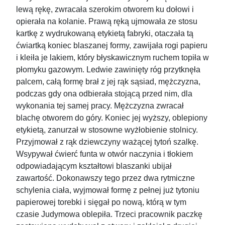
lewą rękę, zwracała szerokim otworem ku dołowi i
opierała na kolanie. Prawą ręką ujmowała ze stosu
kartkę z wydrukowaną etykietą fabryki, otaczała tą
ćwiartką koniec blaszanej formy, zawijała rogi papieru
i kleiła je lakiem, który błyskawicznym ruchem topiła w
płomyku gazowym. Ledwie zawinięty róg przytknęła
palcem, całą formę brał z jej rąk sąsiad, mężczyzna,
podczas gdy ona odbierała stojącą przed nim, dla
wykonania tej samej pracy. Mężczyzna zwracał
blachę otworem do góry. Koniec jej wyższy, oblepiony
etykietą, zanurzał w stosowne wyżłobienie stolnicy.
Przyjmował z rąk dziewczyny ważącej tytoń szalkę.
Wsypywał ćwierć funta w otwór naczynia i tłokiem
odpowiadającym kształtowi blaszanki ubijał
zawartość. Dokonawszy tego przez dwa rytmiczne
schylenia ciała, wyjmował formę z pełnej już tytoniu
papierowej torebki i sięgał po nową, którą w tym
czasie Judymowa oblepiła. Trzeci pracownik paczkę