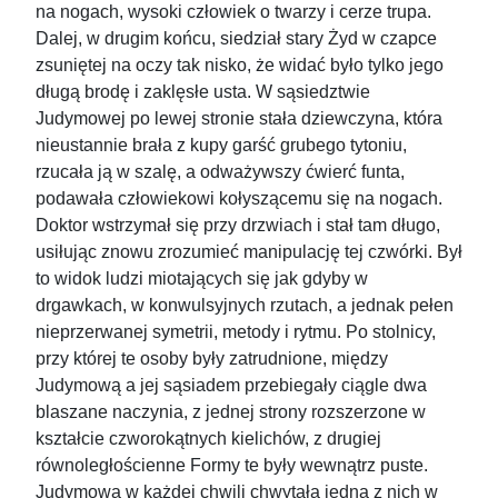
na nogach, wysoki człowiek o twarzy i cerze trupa.
Dalej, w drugim końcu, siedział stary Żyd w czapce
zsuniętej na oczy tak nisko, że widać było tylko jego
długą brodę i zaklęsłe usta. W sąsiedztwie
Judymowej po lewej stronie stała dziewczyna, która
nieustannie brała z kupy garść grubego tytoniu,
rzucała ją w szalę, a odważywszy ćwierć funta,
podawała człowiekowi kołyszącemu się na nogach.
Doktor wstrzymał się przy drzwiach i stał tam długo,
usiłując znowu zrozumieć manipulację tej czwórki. Był
to widok ludzi miotających się jak gdyby w
drgawkach, w konwulsyjnych rzutach, a jednak pełen
nieprzerwanej symetrii, metody i rytmu. Po stolnicy,
przy której te osoby były zatrudnione, między
Judymową a jej sąsiadem przebiegały ciągle dwa
blaszane naczynia, z jednej strony rozszerzone w
kształcie czworokątnych kielichów, z drugiej
równoległościenne Formy te były wewnątrz puste.
Judymowa w każdej chwili chwytała jedną z nich w