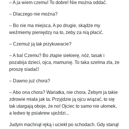
– A ja wiem czemu! To dobre! Nie można oddać.
– Dlaczego nie można?
– Bo nie ma miejsca. A po drugie, skądże my
weźmiemy pieniędzy na to, żeby za nią płacić.
– Czemuż ją tak przykuwacie?
– A ba! Czemu? Bo złapie siekierę, nóż, tasak i
pozabija dzieci, ojca, mamunię. To taka szelma zła, że
proszę siadać!
– Dawno już chora?
– Abo ona chora? Wariatka, nie chora. Żebym ja takie
zdrowie miała jak ta. Przyjdzie ją ojcu wiązać, to się
tak utargają oboje, że no! Ojciec to samo nie ułomek,
a ledwo tę psiakrew ujeździ...
Judym machnął ręką i uciekł po schodach. Gdy stanął