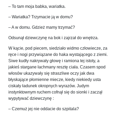
– To tam moja babka, wariatka.
– Wariatka? Trzymacie ją w domu?
– A w domu. Gdzież mamy trzymać?
Odsunął dziewczynę na bok i zajrzał do wnętrza.
W kącie, pod piecem, siedziało widmo człowiecze, za
ręce i nogi przywiązane do haka wystającego z ziemi.
Siwe kudły nakrywały głowę i ramiona tej istoty, a
jakieś stargane łachmany resztę ciała. Czasem spod
włosów ukazywały się straszliwe oczy jak dwa
błyskające płomienne miecze, kiedy niekiedy usta
ciskały ładunek okropnych wyrazów. Judym
instynktownym ruchem cofnął się do sionki i zaczął
wypytywać dziewczynę :
– Czemuż jej nie oddacie do szpitala?