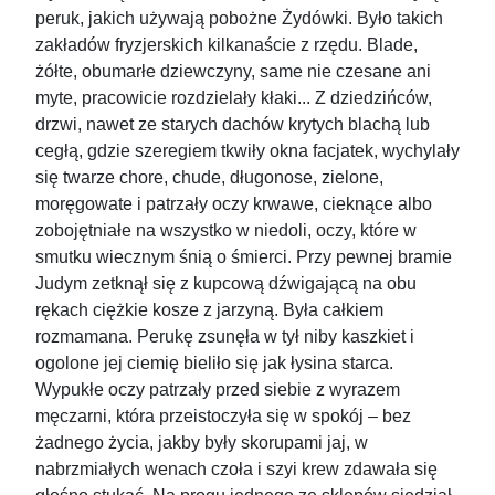
peruk, jakich używają pobożne Żydówki. Było takich
zakładów fryzjerskich kilkanaście z rzędu. Blade,
żółte, obumarłe dziewczyny, same nie czesane ani
myte, pracowicie rozdzielały kłaki... Z dziedzińców,
drzwi, nawet ze starych dachów krytych blachą lub
cegłą, gdzie szeregiem tkwiły okna facjatek, wychylały
się twarze chore, chude, długonose, zielone,
moręgowate i patrzały oczy krwawe, cieknące albo
zobojętniałe na wszystko w niedoli, oczy, które w
smutku wiecznym śnią o śmierci. Przy pewnej bramie
Judym zetknął się z kupcową dźwigającą na obu
rękach ciężkie kosze z jarzyną. Była całkiem
rozmamana. Perukę zsunęła w tył niby kaszkiet i
ogolone jej ciemię bieliło się jak łysina starca.
Wypukłe oczy patrzały przed siebie z wyrazem
męczarni, która przeistoczyła się w spokój – bez
żadnego życia, jakby były skorupami jaj, w
nabrzmiałych wenach czoła i szyi krew zdawała się