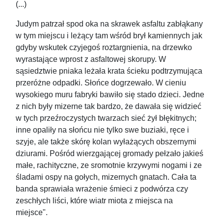
(...)
Judym patrzał spod oka na skrawek asfaltu zabłąkany
w tym miejscu i leżący tam wśród brył kamiennych jak
gdyby wskutek czyjegoś roztargnienia, na drzewko
wyrastające wprost z asfaltowej skorupy. W
sąsiedztwie pniaka leżała krata ścieku podtrzymująca
przeróżne odpadki. Słońce dogrzewało. W cieniu
wysokiego muru fabryki bawiło się stado dzieci. Jedne
z nich były mizerne tak bardzo, że dawała się widzieć
w tych przeźroczystych twarzach sieć żył błękitnych;
inne opaliły na słońcu nie tylko swe buziaki, ręce i
szyje, ale także skórę kolan wyłażących obszernymi
dziurami. Pośród wierzgającej gromady pełzało jakieś
małe, rachityczne, ze sromotnie krzywymi nogami i ze
śladami ospy na gołych, mizernych gnatach. Cała ta
banda sprawiała wrażenie śmieci z podwórza czy
zeschłych liści, które wiatr miota z miejsca na
miejsce".