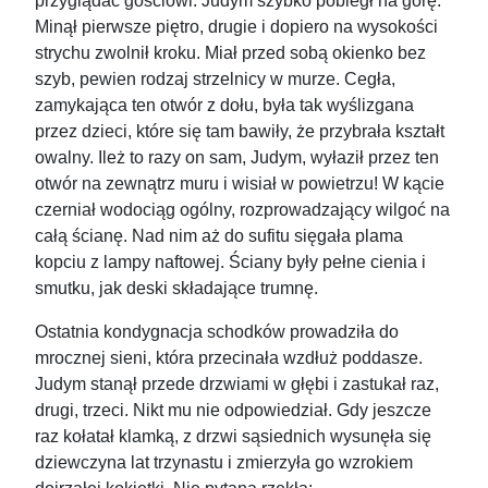
przyglądać gościowi. Judym szybko pobiegł na górę.
Minął pierwsze piętro, drugie i dopiero na wysokości
strychu zwolnił kroku. Miał przed sobą okienko bez
szyb, pewien rodzaj strzelnicy w murze. Cegła,
zamykająca ten otwór z dołu, była tak wyślizgana
przez dzieci, które się tam bawiły, że przybrała kształt
owalny. Ileż to razy on sam, Judym, wyłaził przez ten
otwór na zewnątrz muru i wisiał w powietrzu! W kącie
czerniał wodociąg ogólny, rozprowadzający wilgoć na
całą ścianę. Nad nim aż do sufitu sięgała plama
kopciu z lampy naftowej. Ściany były pełne cienia i
smutku, jak deski składające trumnę.
Ostatnia kondygnacja schodków prowadziła do
mrocznej sieni, która przecinała wzdłuż poddasze.
Judym stanął przede drzwiami w głębi i zastukał raz,
drugi, trzeci. Nikt mu nie odpowiedział. Gdy jeszcze
raz kołatał klamką, z drzwi sąsiednich wysunęła się
dziewczyna lat trzynastu i zmierzyła go wzrokiem