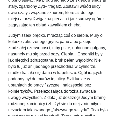
głośno stukać. Na progu jednego ze sklepów siedział
stary, zgarbiony Żyd– tragarz. Zostawił wśród ulicy
dwie szafy związane sznurem, które aż do tego
miejsca przydźwigał na piecach i jadł surowy ogórek
zagryzając ten obiad kawałkiem chleba.
Judym szedł prędko, mrucząc coś do siebie. Mury o
kolorze zakurzonego grynszpanu albo jakiejś
zrudziałej czerwoności, niby pstre, ubłocone gałgany,
nasunęły mu się przed oczy. Ciepła... Chodniki były
jak niegdyś zdruzgotane, bruk pełen wądołów: Nie
było tu już ani jednego przechodnia w cylindrze,
rzadko trafiała się dama w kapeluszu. Ogół idących
podobny był do murów tej ulicy. Szli ludzie w
ubraniach do pracy fizycznej, najczęściej bez
kołnierzyków. Przejeżdżająca dorożka zwracała
uwagę wszystkich. Z dala już dostrzegł Judym bramę
rodzinnej kamienicy i zbliżył się do niej z niemiłym
uczuciem tak zwanego „fałszywego wstydu". Trza było