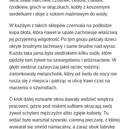
sera, biała marchew, czosnek, cebula, ciastka,
rzodkiew, groch w strączkach, kubły z koszernymi
serdelkami i słoje z sokiem malinowym do wody.
W każdym z takich sklepów czerniała na podłodze
kupa błota, która nawet w upale zachowuje właściwą
jej przyjemną wilgotność Po tym gnoju pełzały dzieci
okryte brudnymi łachmany i same brudne nad wyraz.
Każda taka jama była siedliskiem kilku osób, które
pędziły tam żywot na szwargotaniu i próżniactwie. W
głębi siedział zazwyczaj jakiś ojciec rodziny;
zielonkowaty melancholik, który od świtu do nocy nie
rusza się z miejsca i patrząc w ulicę trawi czas na
marzeniu o szwindlach.
O krok dalej rozwarte okna dawały widzieć wnętrza
pracowni, gdzie pod niskimi sufitami skracają swój
żywot schyleni mężczyźni albo zgięte kobiety. Tu
widać było warsztat szewski, ciemną pieczarę, z której
wywalał się smród namacalny, a zaraz obok fabrykę