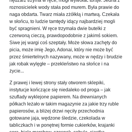
nędzarz trzyma w ręce, mógł wywołać torsje. Jedna z
roznosicielek wody stała pod murem. Była prawie do
naga obdarta. Twarz miała zżółkłą i martwą. Czekała
w słońcu, to ludzie tamtędy idący najbardziej mogli
być spragnieni. W ręce trzymała dwie butelki z
czerwoną cieczą, prawdopodobnie z jakimś sokiem.
Siwe jej wargi coś szeptały. Może słowa zachęty do
picia, może imię Jego, Adonai, który nie może być
przez śmiertelnych nazywany, może w nędzy i brudzie
jak robak wylęgłe – przekleństwo na słońce i na
życie...
Z prawej i lewej strony stały otworem sklepiki,
instytucje kończące się niedaleko od proga – jak
szuflady wyklejone papierem. Na drewnianych
półkach leżało w takim magazynie za jakie trzy ruble
papierosów, a bliżej drzwi nęciły przechodnia
gotowane jaja, wędzone śledzie, czekolada w
tabliczkach i w ponętnej formie cukierków, krajanki