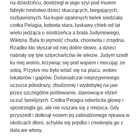
na dziedzińcu, dostrzegł w jego szyi pod murem
fabryki mnóstwo dzieci skaczących, biegających,
rozbawionych. Na kupie opalonych belek siedziała
ciotka Pelagia, kobieta stara, łaskawy chleb od lat
wielu jedząca u siostrzeńca a brata Judymowego,
Wiktora. Była to jejmość chuda, chorowita i zrzędna.
Rzadko kto słyszał od niej dobre słowo, a dzieci
nabrały się tyle szturchańców ile wlezie. Judym szedł
ku niej wolno, krzywiąc się pod wąsem i mocując ze
sobą. Przykro mu było witać się na placu, wobec
lokatorów i gapiów. Doświadczał nieprzyjemnego
uczucia półodrazy, zbudzonej i wydobytej na jaw
przez szczególne politowanie, stanowiące rdzeń
uczuć familijnych. Ciotka Pelagia odwróciła głowę i
spostrzegła go, ale nie ruszała się z miejsca. Gdy
przyszedł i dotknął nosem jej zabrudzonego rękawa w
okolicach dłoni, schyliła się prędko i cmoknęła go z
dala we włosy.