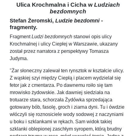
Ulica Krochmalna i Cicha w
Ludziach
bezdomnych
Stefan Żeromski,
Ludzie bezdomni
-
fragmenty.
Fragment
Ludzi bezdomnych
stanowi opis ulicy
Krochmalnej i ulicy Ciepłej w Warszawie, ukazany
został przez narratora z perspektywy Tomasza
Judyma.
"Żar słoneczny zalewał ten rynsztok w kształcie ulicy.
Z wąskiej szyi między Ciepłą i placem wydzielał się
fetor jak z cmentarza. Po dawnemu roiło się tam
mrowisko żydowskie. Jak dawniej siedziała na
trotuarze stara, schorzała Żydówka sprzedająca
gotowany bób, fasolę, groch i ziarna dyni. Tu i ówdzie
włóczyli się roznosiciele wody sodowej z naczyniami
u boku i szklankami w rękach. Sam widok takiej
szklanki oblepionej zaschłym syropem, którą brudny