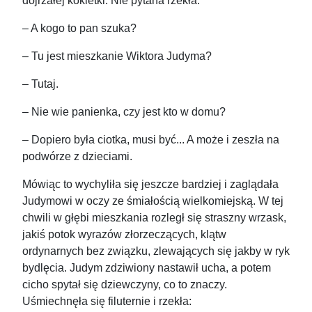
dojrzałej kokietki. Nie pytana rzekła:
– A kogo to pan szuka?
– Tu jest mieszkanie Wiktora Judyma?
– Tutaj.
– Nie wie panienka, czy jest kto w domu?
– Dopiero była ciotka, musi być... A może i zeszła na
podwórze z dzieciami.
Mówiąc to wychyliła się jeszcze bardziej i zaglądała
Judymowi w oczy ze śmiałością wielkomiejską. W tej
chwili w głębi mieszkania rozległ się straszny wrzask,
jakiś potok wyrazów złorzeczących, klątw
ordynarnych bez związku, zlewających się jakby w ryk
bydlęcia. Judym zdziwiony nastawił ucha, a potem
cicho spytał się dziewczyny, co to znaczy.
Uśmiechnęła się filuternie i rzekła: