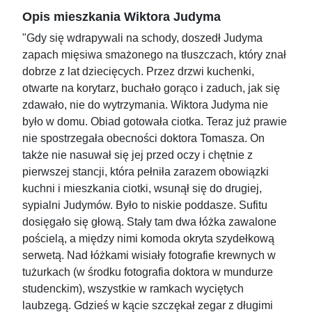
Opis mieszkania Wiktora Judyma
"Gdy się wdrapywali na schody, doszedł Judyma
zapach mięsiwa smażonego na tłuszczach, który znał
dobrze z lat dziecięcych. Przez drzwi kuchenki,
otwarte na korytarz, buchało gorąco i zaduch, jak się
zdawało, nie do wytrzymania. Wiktora Judyma nie
było w domu. Obiad gotowała ciotka. Teraz już prawie
nie spostrzegała obecności doktora Tomasza. On
także nie nasuwał się jej przed oczy i chętnie z
pierwszej stancji, która pełniła zarazem obowiązki
kuchni i mieszkania ciotki, wsunął się do drugiej,
sypialni Judymów. Było to niskie poddasze. Sufitu
dosięgało się głową. Stały tam dwa łóżka zawalone
pościelą, a między nimi komoda okryta szydełkową
serwetą. Nad łóżkami wisiały fotografie krewnych w
tużurkach (w środku fotografia doktora w mundurze
studenckim), wszystkie w ramkach wyciętych
laubzegą. Gdzieś w kącie szczękał zegar z długimi