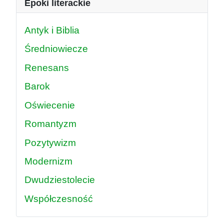
Epoki literackie
Antyk i Biblia
Średniowiecze
Renesans
Barok
Oświecenie
Romantyzm
Pozytywizm
Modernizm
Dwudziestolecie
Współczesność