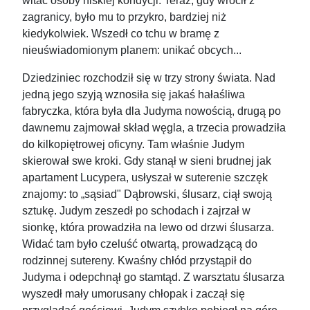
witać osoby niskiej kondycji. Teraz, gdy wrócił z
zagranicy, było mu to przykro, bardziej niż
kiedykolwiek. Wszedł co tchu w bramę z
nieuświadomionym planem: unikać obcych...
Dziedziniec rozchodził się w trzy strony świata. Nad
jedną jego szyją wznosiła się jakaś hałaśliwa
fabryczka, która była dla Judyma nowością, drugą po
dawnemu zajmował skład węgla, a trzecia prowadziła
do kilkopiętrowej oficyny. Tam właśnie Judym
skierował swe kroki. Gdy stanął w sieni brudnej jak
apartament Lucypera, usłyszał w suterenie szczęk
znajomy: to „sąsiad" Dąbrowski, ślusarz, ciął swoją
sztukę. Judym zeszedł po schodach i zajrzał w
sionkę, która prowadziła na lewo od drzwi ślusarza.
Widać tam było czeluść otwartą, prowadzącą do
rodzinnej sutereny. Kwaśny chłód przystąpił do
Judyma i odepchnął go stamtąd. Z warsztatu ślusarza
wyszedł mały umorusany chłopak i zaczął się