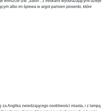
je wreszcie tzw. „salon”, z freskami wyobrażającymi dzieje
ym albo im śpiewa w argot parisien piosenki, które
 za Anglika zwiedzającego osobliwości miasta, i z lampą