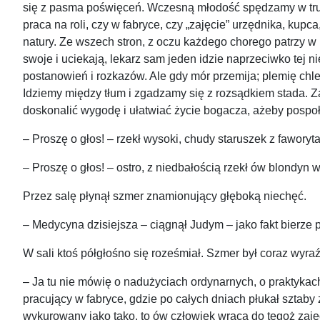
się z pasma poświęceń. Wczesną młodość spędzamy w trupi
praca na roli, czy w fabryce, czy „zajęcie” urzędnika, kupc
natury. Ze wszech stron, z oczu każdego chorego patrzy w 
swoje i uciekają, lekarz sam jeden idzie naprzeciwko tej 
postanowień i rozkazów. Ale gdy mór przemija; plemię chle
Idziemy między tłum i zgadzamy się z rozsądkiem stada. Z
doskonalić wygodę i ułatwiać życie bogacza, ażeby pospołu 
– Proszę o głos! – rzekł wysoki, chudy staruszek z faworyt
– Proszę o głos! – ostro, z niedbałością rzekł ów blondyn
Przez salę płynął szmer znamionujący głęboką niechęć.
– Medycyna dzisiejsza – ciągnął Judym – jako fakt bierze 
W sali ktoś półgłośno się roześmiał. Szmer był coraz wyraź
– Ja tu nie mówię o nadużyciach ordynarnych, o praktykach
pracujący w fabryce, gdzie po całych dniach płukał sztaby
wykurowany jako tako, to ów człowiek wraca do tegoż zaję