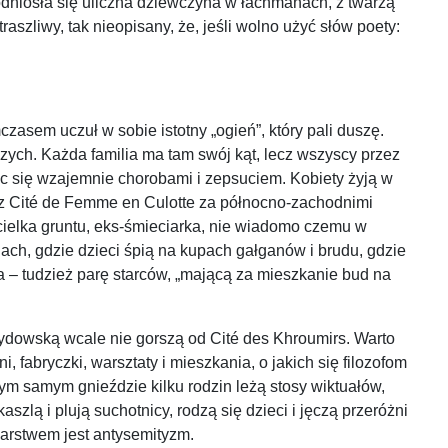
odniosła się uliczna dziewczyna w łachmanach, z twarzą
aszliwy, tak nieopisany, że, jeśli wolno użyć słów poety:
sem uczuł w sobie istotny „ogień”, który pali duszę.
czych. Każda familia ma tam swój kąt, lecz wszyscy przez
jąc się wzajemnie chorobami i zepsuciem. Kobiety żyją w
az Cité de Femme en Culotte za północno-zachodnimi
cicielka gruntu, eks-śmieciarka, nie wiadomo czemu w
ach, gdzie dzieci śpią na kupach gałganów i brudu, gdzie
a – tudzież parę starców, „mającą za mieszkanie bud na
ydowską wcale nie gorszą od Cité des Khroumirs. Warto
fabryczki, warsztaty i mieszkania, o jakich się filozofom
tym samym gnieździe kilku rodzin leżą stosy wiktuałów,
szlą i plują suchotnicy, rodzą się dzieci i jęczą przeróżni
karstwem jest antysemityzm.