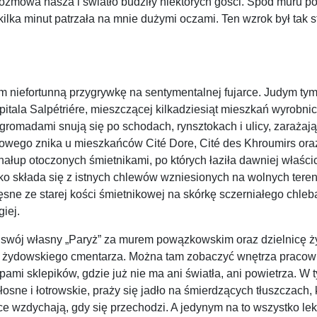
 Rozmowa nasza i światło budziły niektórych gości. Spod muru p
ilka minut patrzała na mnie dużymi oczami. Ten wzrok był tak str
iefortunną przygrywkę na sentymentalnej fujarce. Judym tymcza
pitala Salpétriére, mieszczącej kilkadziesiąt mieszkań wyrobni
 gromadami snują się po schodach, rynsztokach i ulicy, zaraża
mowego znika u mieszkańców Cité Dore, Cité des Khroumirs or
 chałup otoczonych śmietnikami, po których łaziła dawniej właś
sko składa się z istnych chlewów wzniesionych na wolnych teren
sne ze starej kości śmietnikowej na skórkę sczerniałego chleb
giej.
y swój własny „Paryż” za murem powązkowskim oraz dzielnicę ż
ę żydowskiego cmentarza. Można tam zobaczyć wnętrza pracowni, 
pami sklepików, gdzie już nie ma ani światła, ani powietrza. W 
osne i łotrowskie, praży się jadło na śmierdzących tłuszczach, ka
ce wzdychają, gdy się przechodzi. A jedynym na to wszystko le