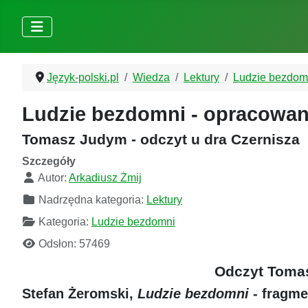
Język-polski.pl
Wiedza
Lektury
Ludzie bezdom
Ludzie bezdomni - opracowani
Tomasz Judym - odczyt u dra Czernisza
Szczegóły
Autor:
Arkadiusz Żmij
Nadrzędna kategoria:
Lektury
Kategoria:
Ludzie bezdomni
Odsłon: 57469
Odczyt Tomas
Stefan Żeromski,
Ludzie bezdomni
- fragme