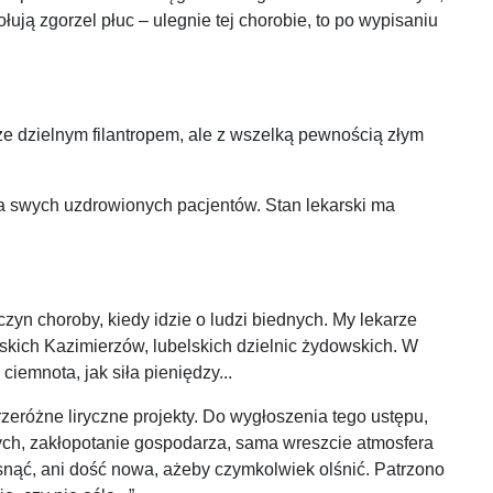
ją zgorzel płuc – ulegnie tej chorobie, to po wypisaniu
e dzielnym filantropem, ale z wszelką pewnością złym
dla swych uzdrowionych pacjentów. Stan lekarski ma
zyn choroby, kiedy idzie o ludzi biednych. My lekarze
skich Kazimierzów, lubelskich dzielnic żydowskich. W
iemnota, jak siła pieniędzy...
przeróżne liryczne projekty. Do wygłoszenia tego ustępu,
nych, zakłopotanie gospodarza, sama wreszcie atmosfera
ąsnąć, ani dość nowa, ażeby czymkolwiek olśnić. Patrzono