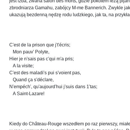
jest izba, zwana salon des morts, gdzie pokotem leżą pijan
zbrodniarza Gamahu, zabójcy M-me Bannerich. Zwykle jaki
ukazują bezdenną nędzę rodu ludzkiego, jak ta, na przykła
C'est de la prison que j't'écris;
Mon pauv' Polyte,
Hier je n'sais pas c'qui m'a pris;
A la visite;
C'est des maladi's pui s'voient pas,
Quand ça s'déclare,
N'empéch', qu'aujourd'hui j'suis dans 1'tas;
A Saint-Lazare!
Kiedy do Château-Rouge wszedłem po raz pierwszy, miałem 