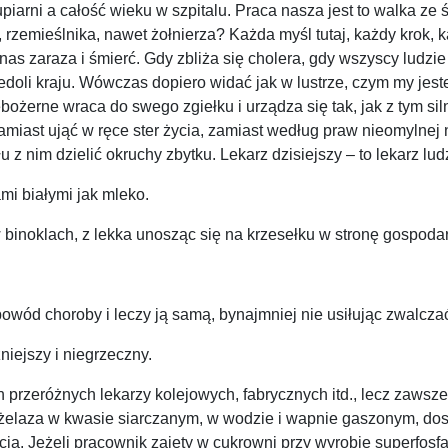
arni a całość wieku w szpitalu. Praca nasza jest to walka ze 
a, rzemieślnika, nawet żołnierza? Każda myśl tutaj, każdy krok,
nas zaraza i śmierć. Gdy zbliża się cholera, gdy wszyscy ludz
niedoli kraju. Wówczas dopiero widać jak w lustrze, czym my j
bożerne wraca do swego zgiełku i urządza się tak, jak z tym si
amiast ująć w ręce ster życia, zamiast według praw nieomylnej
z nim dzielić okruchy zbytku. Lekarz dzisiejszy – to lekarz lud
ami białymi jak mleko.
 w binoklach, z lekka unosząc się na krzesełku w stronę gospod
powód choroby i leczy ją samą, bynajmniej nie usiłując zwalcza
niejszy i niegrzeczny.
 przeróżnych lekarzy kolejowych, fabrycznych itd., lecz zawsze
 żelaza w kwasie siarczanym, w wodzie i wapnie gaszonym, dostaj
cia. Jeżeli pracownik zajęty w cukrowni przy wyrobie superfo