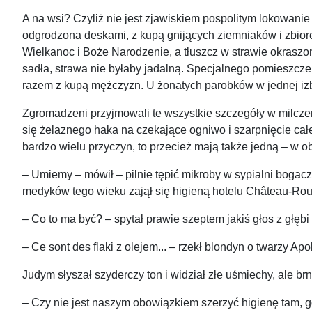
A na wsi? Czyliż nie jest zjawiskiem pospolitym lokowanie
odgrodzona deskami, z kupą gnijących ziemniaków i zbiorem 
Wielkanoc i Boże Narodzenie, a tłuszcz w strawie okraszone
sadła, strawa nie byłaby jadalną. Specjalnego pomieszczeni
razem z kupą mężczyzn. U żonatych parobków w jednej izbie
Zgromadzeni przyjmowali te wszystkie szczegóły w milczen
się żelaznego haka na czekające ogniwo i szarpnięcie ca
bardzo wielu przyczyn, to przecież mają także jedną – w ob
– Umiemy – mówił – pilnie tępić mikroby w sypialni bogac
medyków tego wieku zajął się higieną hotelu Château-Rou
– Co to ma być? – spytał prawie szeptem jakiś głos z głębi 
– Ce sont des flaki z olejem... – rzekł blondyn o twarzy Ap
Judym słyszał szyderczy ton i widział złe uśmiechy, ale br
– Czy nie jest naszym obowiązkiem szerzyć higienę tam, gdz