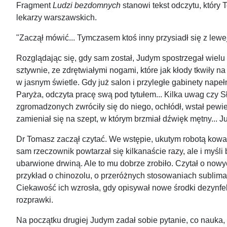
Fragment
Ludzi bezdomnych
stanowi tekst odczytu, który
lekarzy warszawskich.
"Zaczął mówić... Tymczasem ktoś inny przysiadł się z lewej 
Rozglądając się, gdy sam został, Judym spostrzegał wielu le
sztywnie, ze zdrętwiałymi nogami, które jak kłody tkwiły
w jasnym świetle. Gdy już salon i przyległe gabinety nape
Paryża, odczyta pracę swą pod tytułem... Kilka uwag czy 
zgromadzonych zwróciły się do niego, ochłódł, wstał pewien
zamieniał się na szept, w którym brzmiał dźwięk mętny... J
Dr Tomasz zaczął czytać. We wstępie, ukutym robotą kowal
sam rzeczownik powtarzał się kilkanaście razy, ale i myśli 
ubarwione drwiną. Ale to mu dobrze zrobiło. Czytał o nowy
przykład o chinozolu, o przeróżnych stosowaniach sublima
Ciekawość ich wzrosła, gdy opisywał nowe środki dezynfe
rozprawki.
Na początku drugiej Judym zadał sobie pytanie, co nauka, 