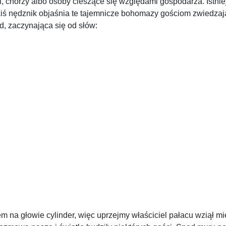
i, chorzy albo osoby cieszące się względami gospodarza. Istnie
ś nędznik objaśnia te tajemnicze bohomazy gościom zwiedzając
d, zaczynająca się od słów:
na głowie cylinder, więc uprzejmy właściciel pałacu wziął mię