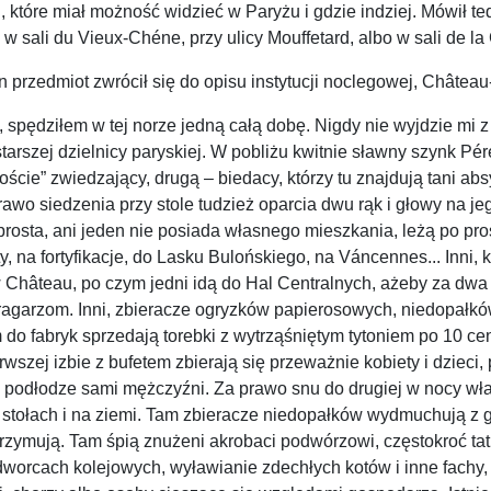
 które miał możność widzieć w Paryżu i gdzie indziej. Mówił te
li du Vieux-Chéne, przy ulicy Mouffetard, albo w sali de la Gui
 przedmiot zwrócił się do opisu instytucji noclegowej, Châtea
spędziłem w tej norze jedną całą dobę. Nigdy nie wyjdzie mi z
arszej dzielnicy paryskiej. W pobliżu kwitnie sławny szynk Pér
oście” zwiedzający, drugą – biedacy, którzy tu znajdują tani a
o siedzenia przy stole tudzież oparcia dwu rąk i głowy na je
prosta, ani jeden nie posiada własnego mieszkania, leżą po pro
ty, na fortyfikacje, do Lasku Bulońskiego, na Váncennes... Inni,
Château, po czym jedni idą do Hal Centralnych, ażeby za dwa s
garzom. Inni, zbieracze ogryzków papierosowych, niedopałków 
ym do fabryk sprzedają torebki z wytrząśniętym tytoniem po 1
wszej izbie z bufetem zbierają się przeważnie kobiety i dzieci
j podłodze sami mężczyźni. Za prawo snu do drugiej w nocy wła
 stołach i na ziemi. Tam zbieracze niedopałków wydmuchują z gi
rzymują. Tam śpią znużeni akrobaci podwórzowi, częstokroć tatu
worcach kolejowych, wyławianie zdechłych kotów i inne fachy, n