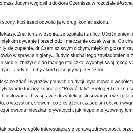
 Tomasz Judym wygłosił u doktora Czernisza w rozdziale
Mrzonk
strony, ktoś trzeci odwołał ją w drugi koniec salonu.
karzy. Znał ich z widzenia, ze szpitala i z ulicy. Uściśnieniem
 na miękkim dywanie i przechodził męczarnie oczekiwania. Co c
łniły się zupełnie, dr Czernisz swym cichym, miękkim głosem za
Słówko w sprawie higieny... Judym słuchał tego zawiadomienia
 siebie, zbliżył się do małego stoliczka, wydobył swój rękopis 
udym... Judym... niby akord gasnący w przestrzeni.
ską ze zdań i wyrazów pełnych erudycji, była mowa o współczes
były twarde tudzież znane jak "Powrót taty". Prelegent czuł na so
ch usiłowaniach w sprawie dezynfekcji, stosowanych w szpitala
tu, o wszystkim, słowem, co z książek i czasopism obcych wygr
kcjonowania mieszkań prywatnych, jak niepolimeryzowany forma
tak bardzo w ogóle interesująca się sprawą zdrowotności, prze