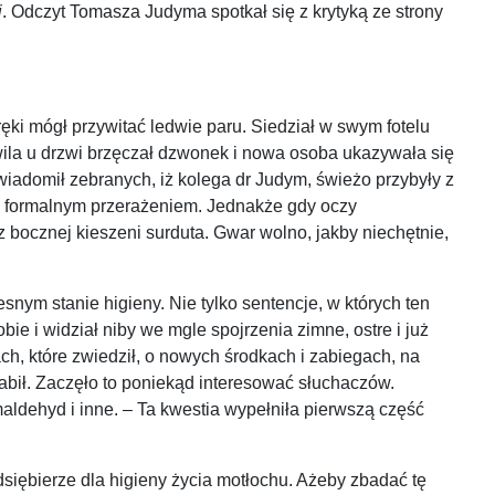
i
. Odczyt Tomasza Judyma spotkał się z krytyką ze strony
 ręki mógł przywitać ledwie paru. Siedział w swym fotelu
hwila u drzwi brzęczał dzwonek i nowa osoba ukazywała się
wiadomił zebranych, iż kolega dr Judym, świeżo przybyły z
 z formalnym przerażeniem. Jednakże gdy oczy
z bocznej kieszeni surduta. Gwar wolno, jakby niechętnie,
nym stanie higieny. Nie tylko sentencje, w których ten
bie i widział niby we mgle spojrzenia zimne, ostre i już
ch, które zwiedził, o nowych środkach i zabiegach, na
abił. Zaczęło to poniekąd interesować słuchaczów.
ldehyd i inne. – Ta kwestia wypełniła pierwszą część
dsiębierze dla higieny życia motłochu. Ażeby zbadać tę