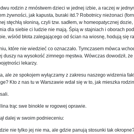
 dwu rodzin z mnóstwem dzieci w jednej izbie, a raczej w jedny
żywności, jak kapusta, buraki itd.? Robotnicy nieżonaci (forna
j stęchłą słoniną, czyli tzw. sadłem, w homeopatycznej dozie, g
a dla siebie ci ludzie nie mają. Śpią w stajniach i oborach pod
, wśród błota zalegającego od ścian na wiosnę, hodują się raz
iu, które nie wiedzieć co oznaczało. Tymczasem mówca wchodził
łej duszy na wysokość zimnego męstwa. Wówczas dowodził, że j
ojętności lekarzy.
za, ale ze spokojem wyłączamy z zakresu naszego widzenia fakt
ge? Kto z nas tu w Warszawie wdał się w to, jak mieszka rodz
sali.
ollina trąc swe binokle w rogowej oprawie.
nął dalej w swoim podnieceniu:
ie nie tylko jej nie ma, ale gdzie panują stosunki tak okropne?