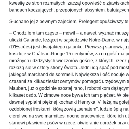
kwestię ze stron rozmaitych, zaczął opowieść o zjawiskach,
bandach koczujących, przepojonych absyntem, balujących w sa
Słuchano jej z pewnym zajęciem. Prelegent opuściwszy ten
– Chodziłem tam często – mówił – a nawet, wyznać muszę, 
uliczki Galande, leżącej w sąsiedztwie Notre-Dame, w najst
(D'Estrées) jest dwojakiego gatunku. Pierwszą stanowią „g
kosztuje w Château-Rouge 15 centymów, za co gość ma praw
mroźnych i dżdżystych wieczorów goście, z których, rzecz 
rozłażą się w cztery strony świata. Jedni idą spać pod mos
jakiegoś marchand de sommeil. Największa ilość nocuje w 
czasami za kilkadziesiąt centymów pomagać urzędowym tra
Maubert, już o godzinie szóstej rano, i robotnikom dążąc
kilkaset osób. W zimowe noce bywa ich tam pięćset. W pier
dawnej sypialni pięknej kochanki Henryka IV, leżą na gołe
ozdobionej freskami, którą zowią „senatem”, ludzie śpią na
cierpliwe na swe marmittes, nocne pracownice, które ich ut
stanowi pławienie psów w rzece, otwieranie dorożek przy d