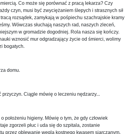
śmiercią. Co może się porównać z pracą lekarza? Czy
 każdy czyn, musi być zwyciężaniem ślepych i strasznych sił
ie tracą rozsądek, zamykają w pośpiechu szachrajskie kramy
esteśmy. Wówczas słuchają naszych rad, naszych zleceń,
lniejszym w gromadzie dogodniej. Rola nasza się kończy.
 nauki wznosić mur odgradzający życie od śmierci, wolimy
zi bogatych.
arza domu.
ć przyczyn. Ciągle mówię o leczeniu nędzarzy...
 o położeniu higieny. Mówię o tym, że gdy człowiek
e zgorzeli płuc i uda się do szpitala, zostanie
sfatu przez oblewanie węgla kostnego kwasem siarczanym,