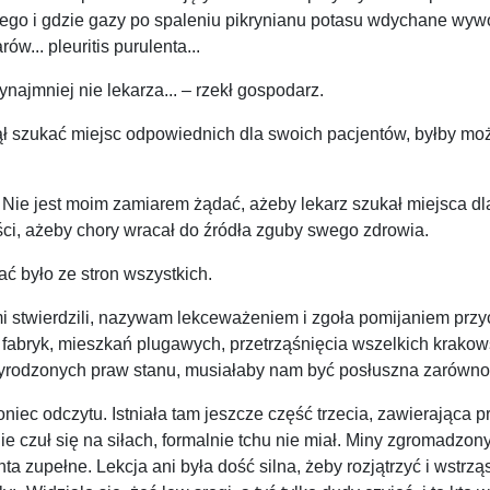
go i gdzie gazy po spaleniu pikrynianu potasu wdychane wywołu
... pleuritis purulenta...
najmniej nie lekarza... – rzekł gospodarz.
ł szukać miejsc odpowiednich dla swoich pacjentów, byłby moż
 – Nie jest moim zamiarem żądać, ażeby lekarz szukał miejsca 
i, ażeby chory wracał do źródła zguby swego zdrowia.
ać było ze stron wszystkich.
i stwierdzili, nazywam lekceważeniem i zgoła pomijaniem przyc
fabryk, mieszkań plugawych, przetrząśnięcia wszelkich krakow
rzyrodzonych praw stanu, musiałaby nam być posłuszna zarówno c
koniec odczytu. Istniała tam jeszcze część trzecia, zawierająca 
e czuł się na siłach, formalnie tchu nie miał. Miny zgromadzo
 zupełne. Lekcja ani była dość silna, żeby rozjątrzyć i wstrz