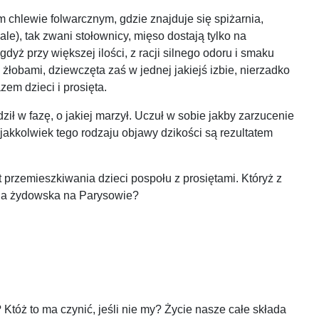
m chlewie folwarcznym, gdzie znajduje się spiżarnia,
le), tak zwani stołownicy, mięso dostają tylko na
dyż przy większej ilości, z racji silnego odoru i smaku
 żłobami, dziewczęta zaś w jednej jakiejś izbie, nierzadko
em dzieci i prosięta.
 w fazę, o jakiej marzył. Uczuł w sobie jakby zarzucenie
akkolwiek tego rodzaju objawy dzikości są rezultatem
 przemieszkiwania dzieci pospołu z prosiętami. Któryż z
ina żydowska na Parysowie?
 Któż to ma czynić, jeśli nie my? Życie nasze całe składa