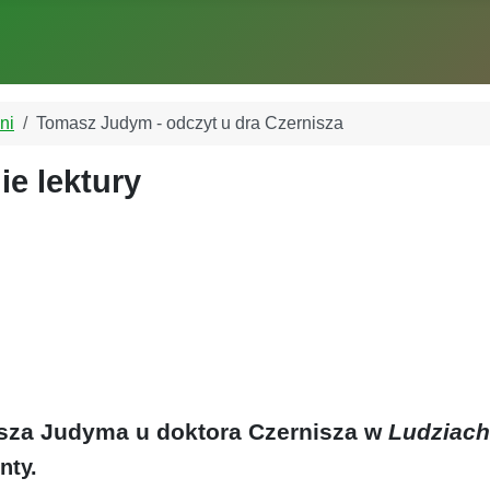
ni
Tomasz Judym - odczyt u dra Czernisza
e lektury
za Judyma u doktora Czernisza w
Ludziach
nty.