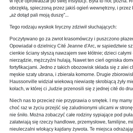
w ręce oprowadzał po swej instytucji. Była to noc późna.
obrzękłą, spieczoną przez jakiś ogień wewnętrzny, i przez k
„aż dotąd pali moją duszę”...
Tego rodzaju wyskok liryczny zdziwił słuchających:
Poczytywano go za zwrot krasomówczy i puszczono płazem n
Opowiadał o dzielnicy Cité Jeanne d'Arc, w sąsiedztwie sz
cienkie ściany słyszą nawzajem swe kłótnie; dzieci całymi
nierządzie, mężczyźni hulają. Nawet ten cień ogniska do
fortyfikacjami. Jedno z takich obozowisk składa się z alei
męskie szaty ubrana, i zbierała komorne. Drugie zbiorowi
Haussonville widział wiekową niewiastę skrobiącą żyły mię
kołach, w której ci „ludzie przenosili się z jednej cité do dru
Niech nas to przecież nie przyprawia o smętek. I my mam
choć raz w życiu przejść się zaludnionymi ulicami w stron
nie śniło. Można zobaczyć całe rodziny sypiające pod puła
załatwiają się rzeczy handlowe, przemysłowe, familijne, mił
nieuleczalni wlokący kajdany żywota. Te miejsca odrażają