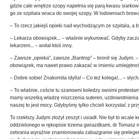
gdzie całe wnętrze szopy napełnia się parą kwasu siarkowe
go ze szpitala wraca do swojej szopy. W lodowniach browarów
– To rzecz jakiejś opieki nad wychodzącym ze szpitala, a by
– Lekarza obowiązek... – właśnie wykurować. Gdyby zaczą
lekarzem... – wołał ktoś inny.
– Zawsze „opieka”, zawsze „filantrop” – bronił się Judym.
obowiązek, ma nawet prawo zakazać w imieniu umiejętnośc
– Dobre sobie! Znakomita idylla! – Co też kolega!... – słych
– To właśnie, coście tu szanowni koledzy swoimi protestam
mamy wszelką władzę niszczenia suteren, uzdrowotnienia 
naszej to jest mocy. Gdybyśmy tylko chcieli korzystać z p
To rzekłszy Judym złożył zeszyt i usiadł. Nie był to wcale 
oddzielonego w rękopisie trzema gwiazdkami, dr Tomasz ni
zebrania wyraźnie znamionowała zabazgranie się prelegenta