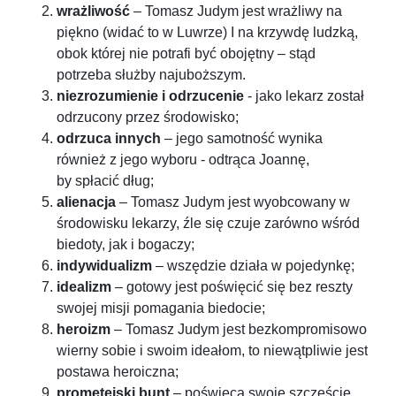
wrażliwość
– Tomasz Judym jest wrażliwy na
piękno (widać to w Luwrze) I na krzywdę ludzką,
obok której nie potrafi być obojętny – stąd
potrzeba służby najuboższym.
niezrozumienie i odrzucenie
- jako lekarz został
odrzucony przez środowisko;
odrzuca innych
– jego samotność wynika
również z jego wyboru - odtrąca Joannę,
by spłacić dług;
alienacja
– Tomasz Judym jest wyobcowany w
środowisku lekarzy, źle się czuje zarówno wśród
biedoty, jak i bogaczy;
indywidualizm
– wszędzie działa w pojedynkę;
idealizm
– gotowy jest poświęcić się bez reszty
swojej misji pomagania biedocie;
heroizm
– Tomasz Judym jest bezkompromisowo
wierny sobie i swoim ideałom, to niewątpliwie jest
postawa heroiczna;
prometejski bunt
– poświęca swoje szczęście,