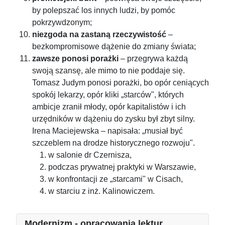
by polepszać los innych ludzi, by pomóc
pokrzywdzonym;
niezgoda na zastaną rzeczywistość
–
bezkompromisowe dążenie do zmiany świata;
zawsze ponosi porażki
– przegrywa każdą
swoją szansę, ale mimo to nie poddaje się.
Tomasz Judym ponosi porażki, bo opór ceniących
spokój lekarzy, opór kliki „starców", których
ambicje zranił młody, opór kapitalistów i ich
urzędników w dążeniu do zysku był zbyt silny.
Irena Maciejewska – napisała: „musiał być
szczeblem na drodze historycznego rozwoju".
w salonie dr Czernisza,
podczas prywatnej praktyki w Warszawie,
w konfrontacji ze „starcami" w Cisach,
w starciu z inż. Kalinowiczem.
Modernizm - opracowania lektur