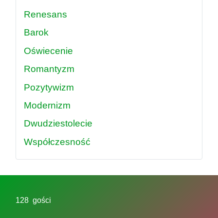
Renesans
Barok
Oświecenie
Romantyzm
Pozytywizm
Modernizm
Dwudziestolecie
Współczesność
128 gości