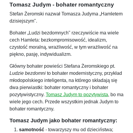
Tomasz Judym - bohater romantyczny
Stefan Żeromski nazwał Tomasza Judyma „Hamletem
dzisiejszym".
Bohater „Ludzi bezdomnych" rzeczywiście ma wiele
cech Hamleta: bezkompromisowość, idealizm,
czystość moralną, wrażliwość, w tym wrażliwość na
piękno, pasję, indywidualizm.
Główny bohater powieści Stefana Żeromskiego pt.
Ludzie bezdomni
to bohater modernistyczny, przykład
młodopolskiego inteligenta, na którego składają się
dwa pierwiastki: bohater romantyczny i bohater
pozytywistyczny.
Tomasz Judym to pozytywista
, bo ma
wiele jego cech. Przede wszystkim jednak Judym to
bohater romantyczny.
Tomasz Judym jako bohater romantyczny:
samotność
- towarzyszy mu od dzieciństwa;