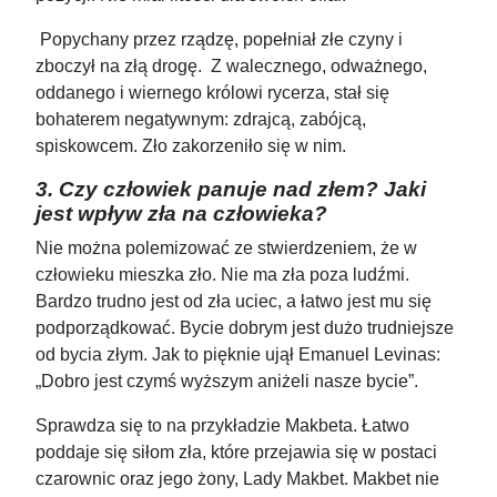
Popychany przez rządzę, popełniał złe czyny i
zboczył na złą drogę.
Z walecznego, odważnego,
oddanego i wiernego królowi rycerza, stał się
bohaterem negatywnym: zdrajcą, zabójcą,
spiskowcem. Zło zakorzeniło się w nim.
3. Czy człowiek panuje nad złem? Jaki
jest wpływ zła na człowieka?
Nie można polemizować ze stwierdzeniem, że w
człowieku mieszka zło. Nie ma zła poza ludźmi.
Bardzo trudno jest od zła uciec, a łatwo jest mu się
podporządkować. Bycie dobrym jest dużo trudniejsze
od bycia złym. Jak to pięknie ujął Emanuel Levinas:
„Dobro jest czymś wyższym aniżeli nasze bycie”.
Sprawdza się to na przykładzie Makbeta. Łatwo
poddaje się siłom zła, które przejawia się w postaci
czarownic oraz jego żony, Lady Makbet. Makbet nie