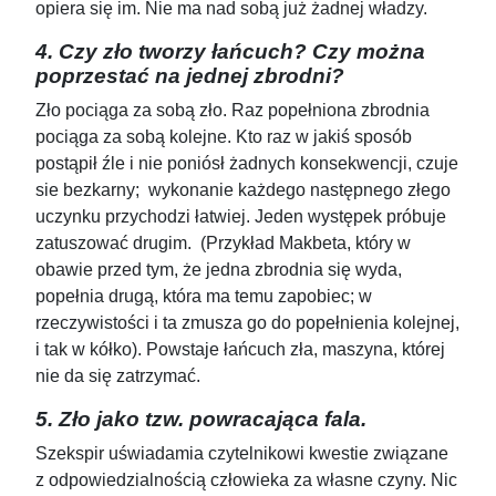
opiera się im. Nie ma nad sobą już żadnej władzy.
4. Czy zło tworzy łańcuch? Czy można
poprzestać na jednej zbrodni?
Zło pociąga za sobą zło. Raz popełniona zbrodnia
pociąga za sobą kolejne. Kto raz w jakiś sposób
postąpił źle i nie poniósł żadnych konsekwencji, czuje
sie bezkarny;
wykonanie każdego następnego złego
uczynku przychodzi łatwiej. Jeden występek próbuje
zatuszować drugim.
(Przykład Makbeta, który w
obawie przed tym, że jedna zbrodnia się wyda,
popełnia drugą, która ma temu zapobiec; w
rzeczywistości i ta zmusza go do popełnienia kolejnej,
i tak w kółko). Powstaje łańcuch zła, maszyna, której
nie da się zatrzymać.
5. Zło jako tzw. powracająca fala.
Szekspir uświadamia czytelnikowi kwestie związane
z odpowiedzialnością człowieka za własne czyny. Nic