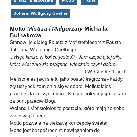
Mistrz i Małgorzata
Motto
Faust
Johann Wolfgang Goethe
Motto
Mistrza i Małgorzaty
Michaiła
Bułhakowa
Stanowi je dialog Fausta z Mefistofelesem z Fausta
Johanna Wolfganga Goethego.
...Więc kimże w końcu jesteś? - Jam częścią tej siły,
która wiecznie zła pragnąc, wiecznie czyni dobro.
J.W. Goethe "Faust"
Mefistofeles jawi się tu jako postać tragiczna - każdy
zły uczynek zamienia się w dobro. Mefistofeles
pragnie zła, a czyni dobro. Na tym polega jego to kara
za bunt przeciw Bogu.
Woland i Mefistofeles to postacie, które mają ze sobą
wiele wspólnego.
Motto pozwala na ciekawą koncepcję świata:
Motto jest bezpośrednim nawiązaniem do