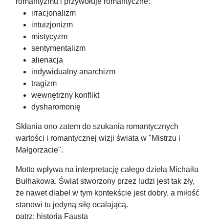
romantyzmu i przywołuje romantyczne:
irracjonalizm
intuizjonizm
mistycyzm
sentymentalizm
alienacja
indywidualny anarchizm
tragizm
wewnętrzny konflikt
dysharomonię
Skłania ono zatem do szukania romantycznych
wartości i romantycznej wizji świata w "Mistrzu i
Małgorzacie".
Motto wpływa na interpretację całego dzieła Michaiła
Bułhakowa. Świat stworzony przez ludzi jest tak zły,
że nawet diabeł w tym kontekście jest dobry, a miłość
stanowi tu jedyną siłę ocalającą.
patrz: historia Fausta